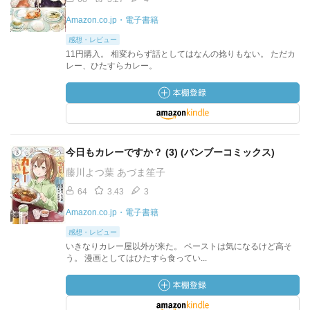
Amazon.co.jp・電子書籍
感想・レビュー
11円購入。 相変わらず話としてはなんの捻りもない。 ただカ
レー、ひたすらカレー。
今日もカレーですか？ (3) (バンブーコミックス)
藤川よつ葉 あづま笙子
64
3.43
3
Amazon.co.jp・電子書籍
感想・レビュー
いきなりカレー屋以外が来た。 ペーストは気になるけど高そ
う。 漫画としてはひたすら食ってい...