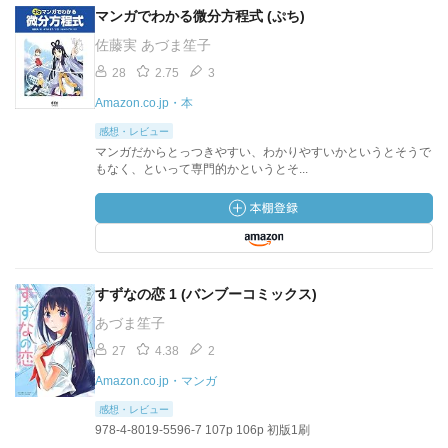
マンガでわかる微分方程式 (ぷち)
佐藤実 あづま笙子
28
2.75
3
Amazon.co.jp・本
感想・レビュー
マンガだからとっつきやすい、わかりやすいかというとそうで
もなく、といって専門的かというとそ...
すずなの恋 1 (バンブーコミックス)
あづま笙子
27
4.38
2
Amazon.co.jp・マンガ
感想・レビュー
978-4-8019-5596-7 107p 106p 初版1刷