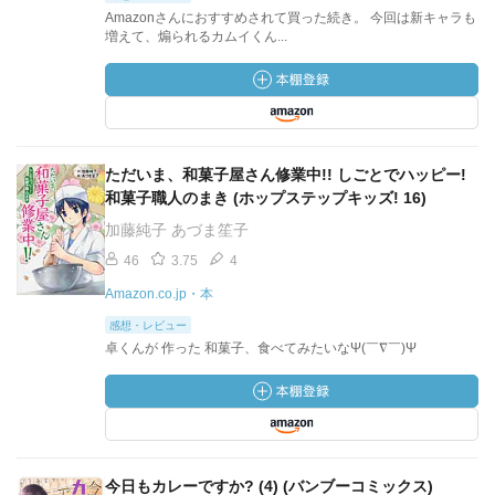
Amazonさんにおすすめされて買った続き。 今回は新キャラも
増えて、煽られるカムイくん...
ただいま、和菓子屋さん修業中!! しごとでハッピー!
和菓子職人のまき (ホップステップキッズ! 16)
加藤純子 あづま笙子
46
3.75
4
Amazon.co.jp・本
感想・レビュー
卓くんが 作った 和菓子、食べてみたいなΨ(￣∇￣)Ψ
今日もカレーですか? (4) (バンブーコミックス)