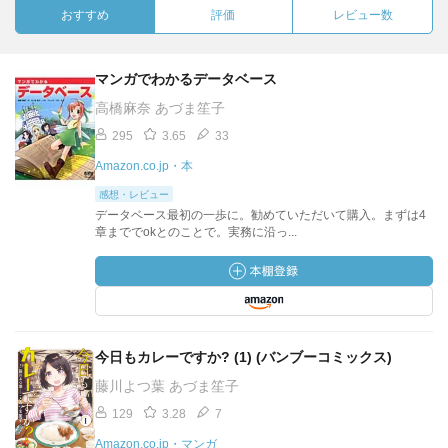
おすすめ
評価
レビュー数
マンガでわかるデータベース
高橋麻奈 あづま笙子
295
3.65
33
Amazon.co.jp・本
感想・レビュー
データベース最初の一歩に。勧めていただいて購入。まずは4
章まででokとのことで。実務に沿っ...
今日もカレーですか? (1) (バンブーコミックス)
藤川よつ葉 あづま笙子
129
3.28
7
Amazon.co.jp・マンガ