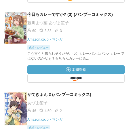
今日もカレーですか? (3) (バンブーコミックス)
藤川よつ葉 あづま笙子
60
3.33
3
Amazon.co.jp・マンガ
感想・レビュー
こう言うと怒られそうだが、つけカレーパンはパンとカレーで
はないのかなぁ？もちろんカレーに合...
かてきょん 2 (バンブーコミックス)
あづま笙子
46
4.50
2
Amazon.co.jp・マンガ
感想・レビュー