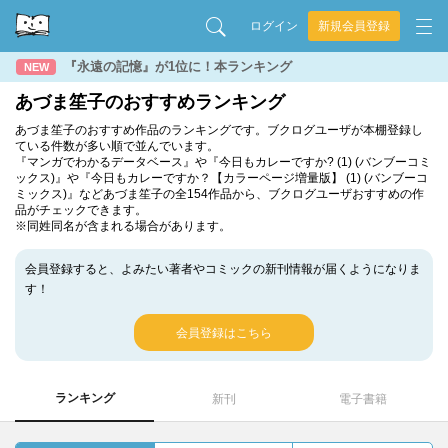
ログイン
新規会員登録
『永遠の記憶』が1位に！本ランキング
NEW
あづま笙子のおすすめランキング
あづま笙子のおすすめ作品のランキングです。ブクログユーザが本棚登録し
ている件数が多い順で並んでいます。
『マンガでわかるデータベース』や『今日もカレーですか? (1) (バンブーコミ
ックス)』や『今日もカレーですか？【カラーページ増量版】 (1) (バンブーコ
ミックス)』などあづま笙子の全154作品から、ブクログユーザおすすめの作
品がチェックできます。
※同姓同名が含まれる場合があります。
会員登録すると、よみたい著者やコミックの新刊情報が届くようになりま
す！
会員登録はこちら
ランキング
新刊
電子書籍