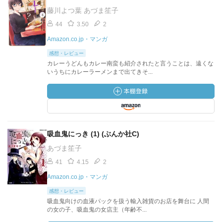
藤川よつ葉 あづま笙子
44
3.50
2
Amazon.co.jp・マンガ
感想・レビュー
カレーうどんもカレー南蛮も紹介されたと言うことは、遠くな
いうちにカレーラーメンまで出てきそ...
吸血鬼にっき (1) (ぶんか社C)
あづま笙子
41
4.15
2
Amazon.co.jp・マンガ
感想・レビュー
吸血鬼向けの血液パックを扱う輸入雑貨のお店を舞台に 人間
の女の子、吸血鬼の女店主（年齢不...