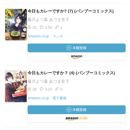
今日もカレーですか? (7) (バンブーコミックス)
藤川よつ葉 あづま笙子
32
3.50
1
Amazon.co.jp・マンガ
今日もカレーですか？ (4) (バンブーコミックス)
藤川よつ葉 あづま笙子
28
3.14
0
Amazon.co.jp・電子書籍