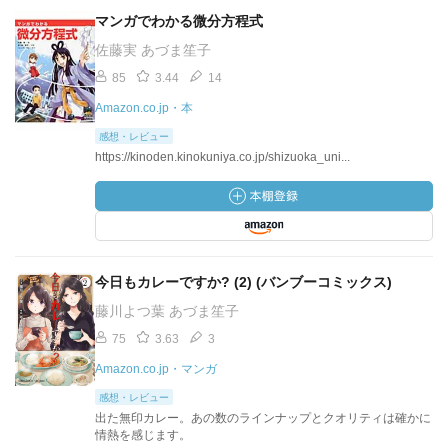
マンガでわかる微分方程式
佐藤実 あづま笙子
85
3.44
14
Amazon.co.jp・本
感想・レビュー
https://kinoden.kinokuniya.co.jp/shizuoka_uni...
今日もカレーですか? (2) (バンブーコミックス)
藤川よつ葉 あづま笙子
75
3.63
3
Amazon.co.jp・マンガ
感想・レビュー
出た無印カレー。あの数のラインナップとクオリティは確かに
情熱を感じます。