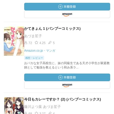
かてきょん 1 (バンブーコミックス)
あづま笙子
72
4.25
5
Amazon.co.jp・マンガ
感想・レビュー
おバカな女子高校生に、妹の同級生である天才小学生が家庭教
師として勉強を教えるという和み系ラ...
今日もカレーですか？ (2) (バンブーコミックス)
藤川よつ葉 あづま笙子
68
3.27
4