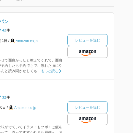
パン
42
件
レビューを読む
9月1日
Amazon.co.jp
かせで面白かったと教えてくれて、面白
で予約したら予約待ちで、忘れた頃にや
んと読み聞かせしても...
もっと読む
32
件
レビューを読む
30日
Amazon.co.jp
な味がでていてイラストもツボ！ご飯を
ゃって、洗ってすすがれまた戸棚へ…お