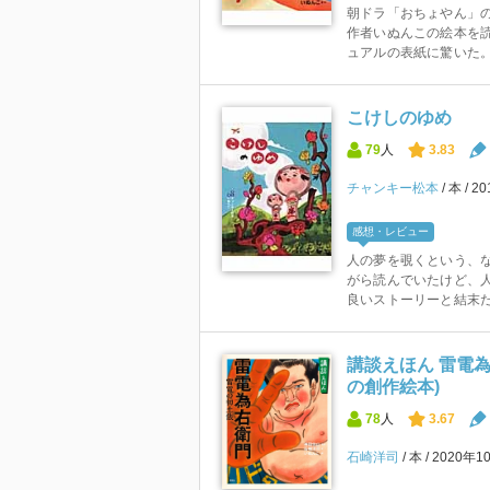
朝ドラ「おちょやん」
作者いぬんこの絵本を読
ュアルの表紙に驚いた。 
こけしのゆめ
79
人
3.83
チャンキー松本
本
2
感想・レビュー
人の夢を覗くという、
がら読んでいたけど、
良いストーリーと結末
講談えほん 雷電為
の創作絵本)
78
人
3.67
石崎洋司
本
2020年1