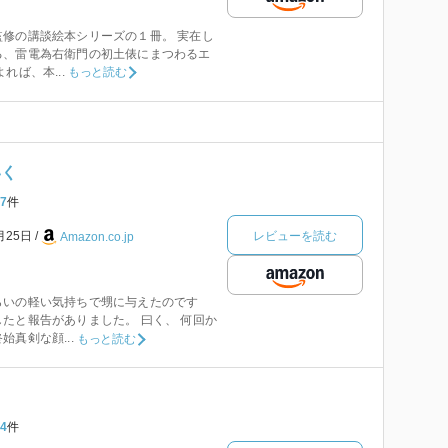
修の講談絵本シリーズの１冊。 実在し
る、雷電為右衛門の初土俵にまつわるエ
れば、本...
もっと読む
いく
7
件
レビューを読む
月25日
Amazon.co.jp
らいの軽い気持ちで甥に与えたのです
たと報告がありました。 曰く、 何回か
真剣な顔...
もっと読む
4
件