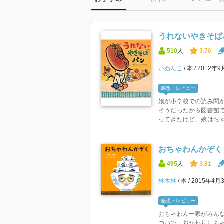
うれないやきそば
510
人
3.76
いぬんこ
本
2012年
感想・レビュー
娘が小学校での読み聞
そうだったから図書館
ってきたけど、娘はちゃ
おちゃわんかぞく
495
人
3.81
林木林
本
2015年4月
感想・レビュー
おちゃわん一家がみん
ついで、おかわりしち