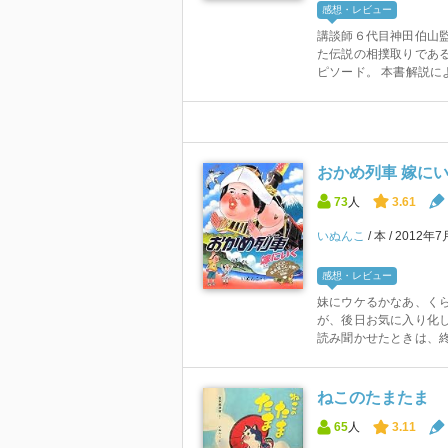
感想・レビュー
講談師６代目神田伯山監
た伝説の相撲取りであ
ピソード。 本書解説によ
おかめ列車 嫁に
73
人
3.61
いぬんこ
本
2012年7
感想・レビュー
妹にウケるかなあ、く
が、後日お気に入り化し
読み聞かせたときは、終始
ねこのたまたま
65
人
3.11