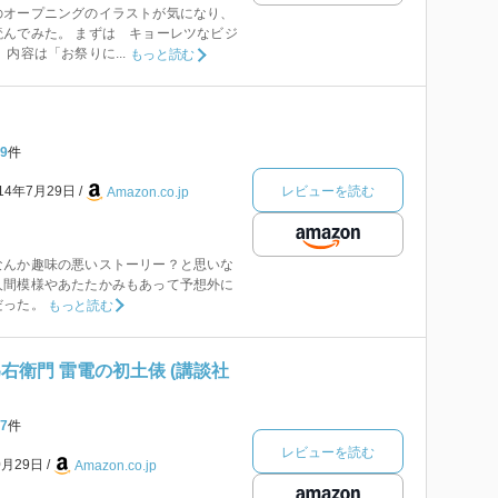
のオープニングのイラストが気になり、
んでみた。 まずは キョーレツなビジ
内容は「お祭りに...
もっと読む
9
件
レビューを読む
014年7月29日
Amazon.co.jp
なんか趣味の悪いストーリー？と思いな
人間模様やあたたかみもあって予想外に
だった。
もっと読む
右衛門 雷電の初土俵 (講談社
7
件
レビューを読む
0月29日
Amazon.co.jp