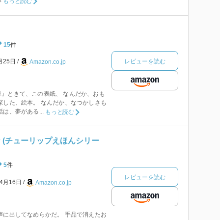
い
もっと読む
15
件
レビューを読む
月25日
Amazon.co.jp
』ときて、この表紙、 なんだか、おも
探した、絵本。 なんだか、なつかしさも
は、夢がある...
もっと読む
 (チューリップえほんシリー
5
件
レビューを読む
年4月16日
Amazon.co.jp
声に出してなめらかだ。 手品で消えたお