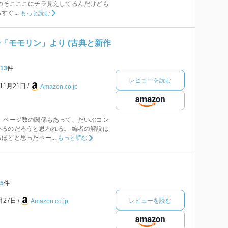
のそこここにチラ見えしてるんだけども
ぐ...
もっと読む
「モモリン」より (古典と新作
13
件
レビューを読む
年11月21日
Amazon.co.jp
 ページ数の関係もあって、だいぶコン
るのだろうと思われる。 編者の解説は
ほどと思ったペー...
もっと読む
5
件
レビューを読む
月27日
Amazon.co.jp