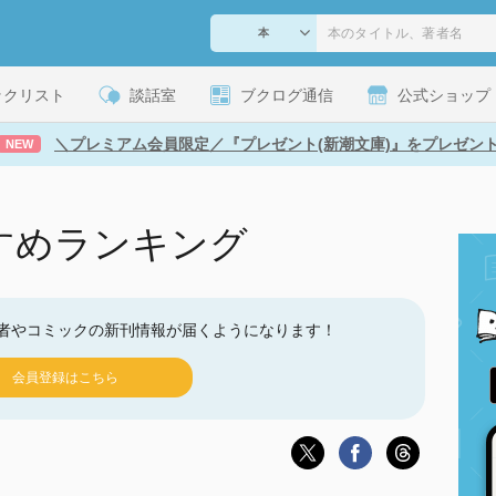
ックリスト
談話室
ブクログ通信
公式ショップ
＼プレミアム会員限定／『プレゼント(新潮文庫)』をプレゼン
NEW
すめランキング
者やコミックの新刊情報が届くようになります！
会員登録はこちら