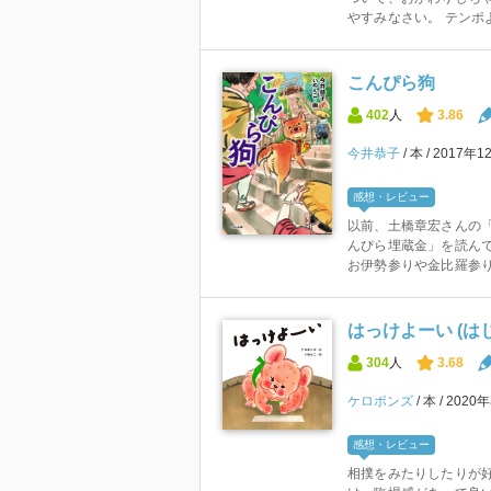
やすみなさい。 テンポよ
こんぴら狗
402
人
3.86
今井恭子
本
2017年1
感想・レビュー
以前、土橋章宏さんの
んぴら埋蔵金」を読ん
お伊勢参りや金比羅参り
はっけよーい (はじ
304
人
3.68
ケロポンズ
本
2020
感想・レビュー
相撲をみたりしたりが