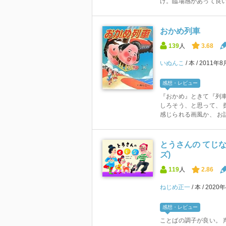
け。臨場感があって良
おかめ列車
139
人
3.68
いぬんこ
本
2011年8
感想・レビュー
『おかめ』ときて『列車
しろそう、と思って、 
感じられる画風か、 お話
とうさんの てじな
ズ)
119
人
2.86
ねじめ正一
本
2020
感想・レビュー
ことばの調子が良い。 