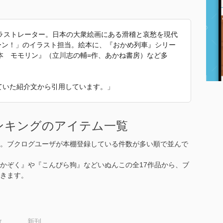
ラストレーター。日本の大衆絵画にある滑稽と哀愁を現代
ーン！」のイラスト担当。絵本に、『おかめ列車』シリー
本 モモリン』（立川志の輔=作、あかね書房）など多
れていた紹介文から引用しています。」
ンキングのアイテム一覧
。ブクログユーザが本棚登録している件数が多い順で並んで
かぞく』や『こんぴら狗』などいぬんこの全17作品から、ブ
きます。
数
新刊