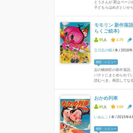
とうさんが 実はページ
子どもらはめざといからす
モモリン 新作落語
らくご絵本)
95
人
2.79
立川志の輔
本
2016
感想・レビュー
志の輔師匠の新作落語。
パクトにまとめられてい
読むべき。再読してなる
おかめ列車
85
人
3.00
いぬんこ
本
2015年4
感想・レビュー