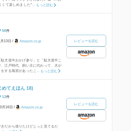
くて楽しめました^...
もっと読む
50
件
レビューを読む
2月13日
Amazon.co.jp
「駄犬道中おかげ参り」と「駄犬道中こ
で、江戸時代、飼い主に代わって、犬が
をする風習があったこ...
もっと読む
めてえほん 18)
12
件
レビューを読む
年3月16日
Amazon.co.jp
好きだから借りたけどじっと見てるだ