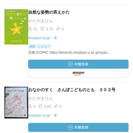
自然な姿勢の斉えかた
かたやまけん
21
3.75
4
Amazon.co.jp・本
感想・レビュー
宮教大OPAC https://www.lib.miyakyo-u.ac.jp/opac...
おなかのすく さんぽこどものとも ３０３号
かたやまけん
0
0.00
0
Amazon.co.jp・本