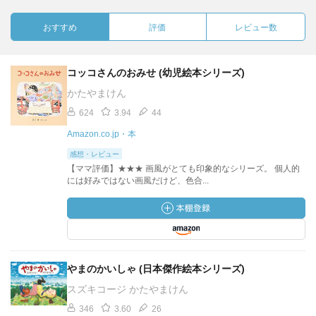
おすすめ
評価
レビュー数
コッコさんのおみせ (幼児絵本シリーズ)
かたやまけん
624
3.94
44
Amazon.co.jp・本
感想・レビュー
【ママ評価】★★★ 画風がとても印象的なシリーズ。 個人的
には好みではない画風だけど、色合...
やまのかいしゃ (日本傑作絵本シリーズ)
スズキコージ かたやまけん
346
3.60
26