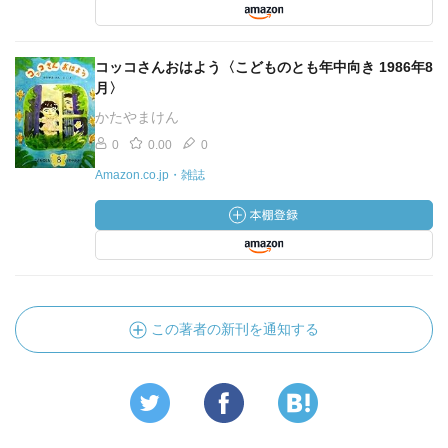
コッコさんおはよう〈こどものとも年中向き 1986年8
月〉
かたやまけん
0
0.00
0
Amazon.co.jp・雑誌
この著者の新刊を通知する