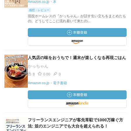
Amazon.co.jp・本
感想・レビュー
現役ホームレスの『かっちゃん』が話す生い立ちをまとめたも
の。どうしてここに流れ着いて来たの...
人気店の味をおうちで！週末が楽しくなる再現ごはん
かっちゃん
8
0.00
0
Amazon.co.jp・電子書籍
フリーランスエンジニアが客先常駐で1000万稼ぐ方
法: 並のエンジニアでも大台を超えられる！