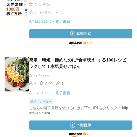
かっちゃん
2
4.00
0
Amazon.co.jp・電子書籍
簡単・時短・節約なのに“食卓映え”する100レシピ
ラクして！本気見せごはん
かっちゃん
2
0.00
1
Amazon.co.jp・電子書籍
感想・レビュー
こちらの電子書籍を借りるには以下のURLをクリック！ http
s://web.d-libr...