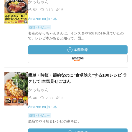
かっちゃん
52
3.13
5
Amazon.co.jp・本
感想・レビュー
著者のかっちゃんさんは、インスタやYouTubeを見ていたの
で、レシピ本があると知って、図...
簡単・時短・節約なのに“食卓映え”する100レシピ ラ
クして!本気見せごはん
かっちゃん
46
2.33
2
Amazon.co.jp・本
感想・レビュー
単品でやり切るレシピの参考に。