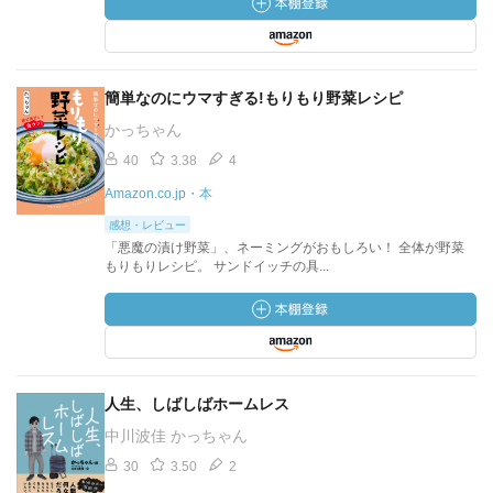
簡単なのにウマすぎる!もりもり野菜レシピ
かっちゃん
40
3.38
4
Amazon.co.jp・本
感想・レビュー
「悪魔の漬け野菜」、ネーミングがおもしろい！ 全体が野菜
もりもりレシピ。 サンドイッチの具...
人生、しばしばホームレス
中川波佳 かっちゃん
30
3.50
2