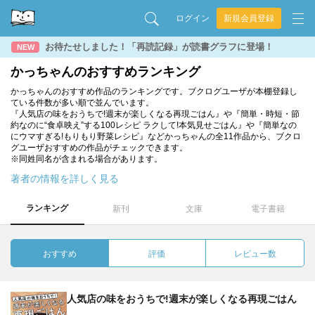
ログイン
新規会員登録
お待たせしました！「再読記録」が読書グラフに登場！
NEW
かっちゃんのおすすめランキング
かっちゃんのおすすめ作品のランキングです。ブクログユーザが本棚登録し
ている件数が多い順で並んでいます。
『人気店の味をおうちで!週末が楽しくなる再現ごはん』や『簡単・時短・節
約なのに“食卓映え”する100レシピ ラクして!本気見せごはん』や『簡単なの
にウマすぎる!もりもり野菜レシピ』などかっちゃんの全11作品から、ブクロ
グユーザおすすめの作品がチェックできます。
※同姓同名が含まれる場合があります。
著者の情報を詳しく見る
ランキング
新刊
文庫
電子書籍
おすすめ
評価
レビュー数
人気店の味をおうちで!週末が楽しくなる再現ごはん