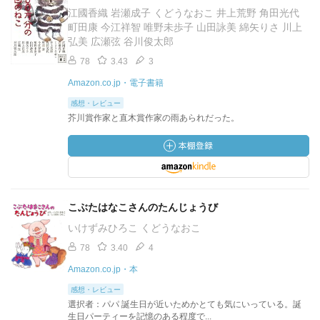
江國香織 岩瀬成子 くどうなおこ 井上荒野 角田光代
町田康 今江祥智 唯野未歩子 山田詠美 綿矢りさ 川上
弘美 広瀬弦 谷川俊太郎
78
3.43
3
Amazon.co.jp・電子書籍
感想・レビュー
芥川賞作家と直木賞作家の雨あられだった。
こぶたはなこさんのたんじょうび
いけずみひろこ くどうなおこ
78
3.40
4
Amazon.co.jp・本
感想・レビュー
選択者：パパ 誕生日が近いためかとても気にいっている。誕
生日パーティーを記憶のある程度で...