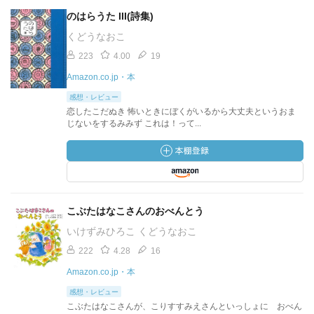
のはらうた III(詩集)
くどうなおこ
223
4.00
19
Amazon.co.jp・本
感想・レビュー
恋したこだぬき 怖いときにぼくがいるから大丈夫というおま
じないをするみみず これは！って...
こぶたはなこさんのおべんとう
いけずみひろこ くどうなおこ
222
4.28
16
Amazon.co.jp・本
感想・レビュー
こぶたはなこさんが、こりすすみえさんといっしょに おべん