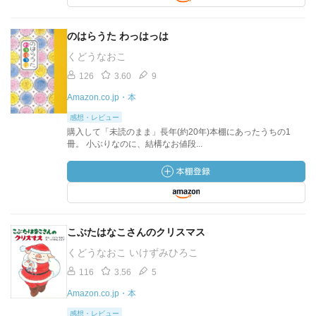
のはらうた わっはっは
くどうなおこ
126
3.60
9
Amazon.co.jp・本
感想・レビュー
購入して「未読のまま」長年(約20年)本棚にあったうちの1
冊。 小ぶりなのに、結構なお値段...
こぶたはなこさんのクリスマス
くどうなおこ いけずみひろこ
116
3.56
5
Amazon.co.jp・本
感想・レビュー