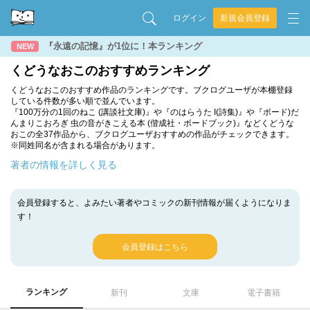
ログイン
新規会員登録
『永遠の記憶』が1位に！本ランキング
NEW
くどうなおこのおすすめランキング
くどうなおこのおすすめ作品のランキングです。ブクログユーザが本棚登録
している件数が多い順で並んでいます。
『100万分の1回のねこ (講談社文庫)』や『のはらうた I(詩集)』や『ボード)だ
んまりこおろぎ 虫の音がきこえる本 (偕成社・ボードブック)』などくどうな
おこの全37作品から、ブクログユーザおすすめの作品がチェックできます。
※同姓同名が含まれる場合があります。
著者の情報を詳しく見る
会員登録すると、よみたい著者やコミックの新刊情報が届くようになりま
す！
会員登録はこちら
ランキング
新刊
文庫
電子書籍