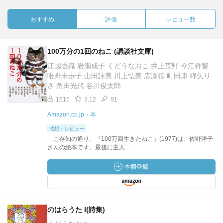
おすすめ
評価
レビュー数
100万分の1回のねこ (講談社文庫)
江國香織 岩瀬成子 くどうなおこ 井上荒野 今江祥智
唯野未歩子 山田詠美 川上弘美 広瀬弦 町田康 綿矢り
さ 角田光代 谷川俊太郎
1616
3.12
91
Amazon.co.jp・本
感想・レビュー
ご存知の通り、『100万回生きたねこ』(1977)は、佐野洋子
さんの絵本です。最後に主人...
のはらうた I(詩集)