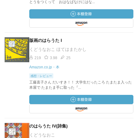
とうをつくって おはなばなけにはな...
版画のはらうた I
くどうなおこ ほてはまたかし
219
3.98
25
Amazon.co.jp・本
感想・レビュー
工藤直子さん だいすき！！ 大学生だったころ たまたま入った
本屋で たまたま手に取った『...
のはらうた IV(詩集)
くどうなおこ