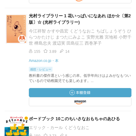
光村ライブラリー 1 花いっぱいになあれ ほか☆〔第2
版〕☆ (光村ライブラリー)
今江祥智 かすや昌宏 くどうなおこ ちばしょうぞう ひ
らつかたけじ まつたにみよこ 安野光雅 宮地裕 小野千
世 樺島忠夫 渡辺実 田島征三 西巻茅子
155
3.89
14
Amazon.co.jp・本
感想・レビュー
教科書の傑作選という感じの本。低学年向けはよみがなもつい
ているので幼稚園児でも楽しめます。...
ボードブック 10このちいさなおもちゃのあひる
エリック・カール くどうなおこ