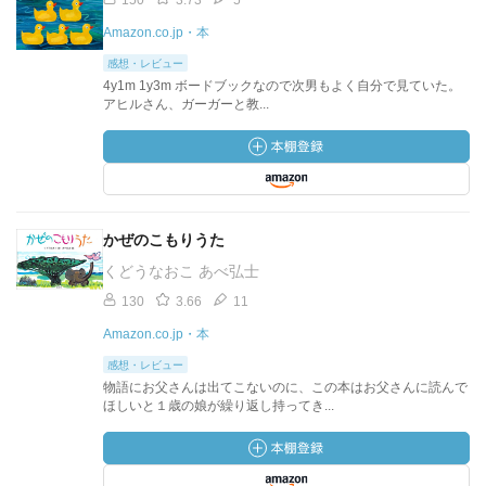
150
3.73
5
Amazon.co.jp・本
感想・レビュー
4y1m 1y3m ボードブックなので次男もよく自分で見ていた。
アヒルさん、ガーガーと教...
かぜのこもりうた
くどうなおこ あべ弘士
130
3.66
11
Amazon.co.jp・本
感想・レビュー
物語にお父さんは出てこないのに、この本はお父さんに読んで
ほしいと１歳の娘が繰り返し持ってき...