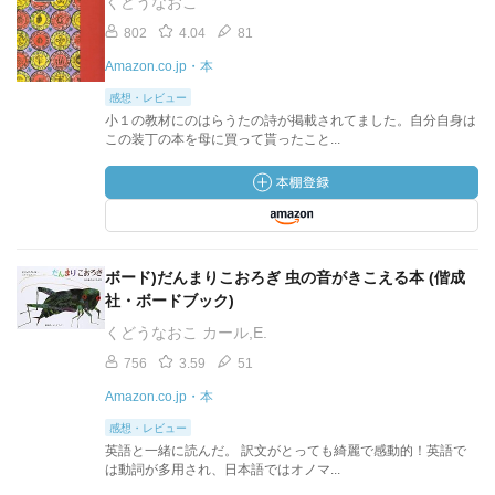
くどうなおこ
802
4.04
81
Amazon.co.jp・本
感想・レビュー
小１の教材にのはらうたの詩が掲載されてました。自分自身は
この装丁の本を母に買って貰ったこと...
ボード)だんまりこおろぎ 虫の音がきこえる本 (偕成
社・ボードブック)
くどうなおこ カール,E.
756
3.59
51
Amazon.co.jp・本
感想・レビュー
英語と一緒に読んだ。 訳文がとっても綺麗で感動的！英語で
は動詞が多用され、日本語ではオノマ...