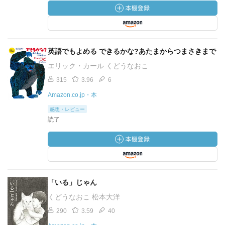
英語でもよめる できるかな?あたまからつまさきまで
エリック・カール くどうなおこ
315
3.96
6
Amazon.co.jp・本
感想・レビュー
読了
「いる」じゃん
くどうなおこ 松本大洋
290
3.59
40