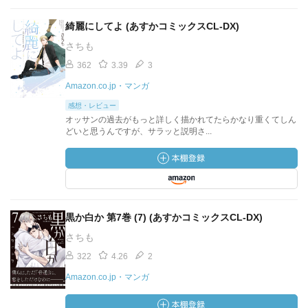
綺麗にしてよ (あすかコミックスCL-DX)
さちも
362
3.39
3
Amazon.co.jp・マンガ
感想・レビュー
オッサンの過去がもっと詳しく描かれてたらかなり重くてしん
どいと思うんですが、サラッと説明さ...
黒か白か 第7巻 (7) (あすかコミックスCL-DX)
さちも
322
4.26
2
Amazon.co.jp・マンガ