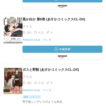
黒か白か 第8巻 (あすかコミックスCL-DX)
さちも
300
4.31
4
Amazon.co.jp・マンガ
ボスと野獣 (あすかコミックスCL-DX)
さちも
286
3.76
6
Amazon.co.jp・マンガ
感想・レビュー
男子版シンデレラのような作品