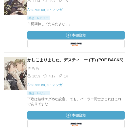
1114
3.97
15
Amazon.co.jp・マンガ
感想・レビュー
主従期待してたんだよな。。
かしこまりました、デスティニー (下) (POE BACKS)
さちも
1059
4.17
14
Amazon.co.jp・マンガ
感想・レビュー
下巻は結構エグめな設定。 でも、バトラー同士はこれはこれ
でありですな