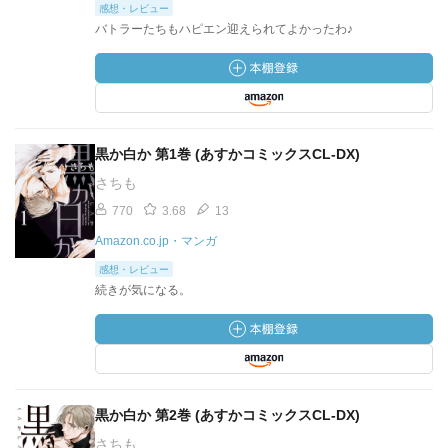
感想・レビュー
バトラーたちもハピエン迎えられてよかったわ♪
黒か白か 第1巻 (あすかコミックスCL-DX)
さちも
770
3.68
13
Amazon.co.jp・マンガ
感想・レビュー
続きが気になる。
黒か白か 第2巻 (あすかコミックスCL-DX)
さちも