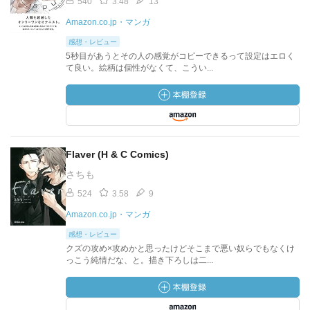
540
3.48
13
Amazon.co.jp・マンガ
感想・レビュー
5秒目があうとその人の感覚がコピーできるって設定はエロく
て良い。絵柄は個性がなくて、こうい...
Flaver (H & C Comics)
さちも
524
3.58
9
Amazon.co.jp・マンガ
感想・レビュー
クズの攻め×攻めかと思ったけどそこまで悪い奴らでもなくけ
っこう純情だな、と。描き下ろしは二...