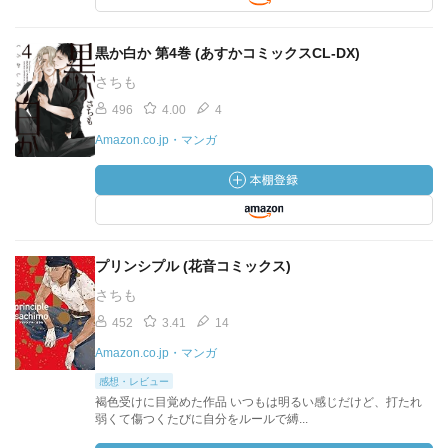
黒か白か 第4巻 (あすかコミックスCL-DX)
さちも
496
4.00
4
Amazon.co.jp・マンガ
プリンシプル (花音コミックス)
さちも
452
3.41
14
Amazon.co.jp・マンガ
感想・レビュー
褐色受けに目覚めた作品 いつもは明るい感じだけど、打たれ
弱くて傷つくたびに自分をルールで縛...