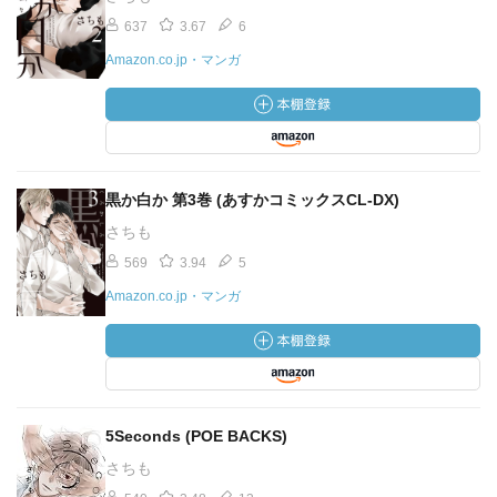
637
3.67
6
Amazon.co.jp・マンガ
黒か白か 第3巻 (あすかコミックスCL-DX)
さちも
569
3.94
5
Amazon.co.jp・マンガ
5Seconds (POE BACKS)
さちも