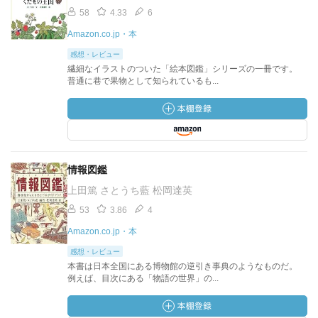
58
4.33
6
Amazon.co.jp・本
感想・レビュー
繊細なイラストのついた「絵本図鑑」シリーズの一冊です。
普通に巷で果物として知られているも...
情報図鑑
上田篤 さとうち藍 松岡達英
53
3.86
4
Amazon.co.jp・本
感想・レビュー
本書は日本全国にある博物館の逆引き事典のようなものだ。
例えば、目次にある「物語の世界」の...