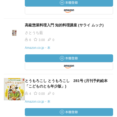
高級惣菜料理入門 知的料理講座 (サライ ムック)
さとうち藍
6
3.00
0
Amazon.co.jp・本
とうもろこし とうもろこし 281号 (月刊予約絵本
「こどものとも年少版」)
4
0.00
0
Amazon.co.jp・本