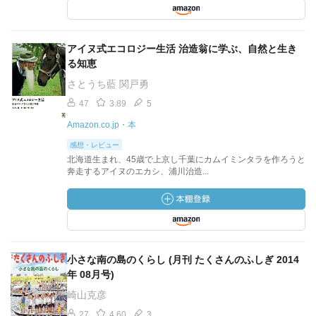
アイヌ式エコロジー生活 治造翁に学ぶ、自然と生き
る知恵
さとうち藍 関戸勇
47
3.89
5
Amazon.co.jp・本
感想・レビュー
北海道生まれ、45歳で上京し千葉にカムイミンタラを作ろうと
奔走するアイヌのエカシ、浦川治造...
小さな南の島のくらし (月刊 たくさんのふしぎ 2014
年 08月号)
崎山克彦
27
4.60
3