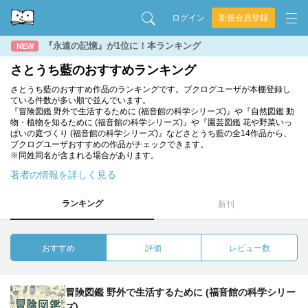
ログイン
新規会員登録
『永遠の記憶』が1位に！本ランキング
NEW
さとうち藍のおすすめランキング
さとうち藍のおすすめ作品のランキングです。ブクログユーザが本棚登録し
ている件数が多い順で並んでいます。
『冒険図鑑 野外で生活するために (福音館の科学シリーズ)』や『自然図鑑 動
物・植物を知るために (福音館の科学シリーズ)』や『園芸図鑑 花や野菜いっ
ぱいの庭づくり (福音館の科学シリーズ)』などさとうち藍の全14作品から、
ブクログユーザおすすめの作品がチェックできます。
※同姓同名が含まれる場合があります。
著者の情報を詳しく見る
ランキング
新刊
おすすめ
評価
レビュー数
冒険図鑑 野外で生活するために (福音館の科学シリー
ズ)