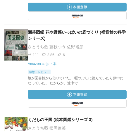
園芸図鑑 花や野菜いっぱいの庭づくり (福音館の科学
シリーズ)
さとうち藍 藤枝つう 佐野裕彦
111
3.85
6
Amazon.co.jp・本
感想・レビュー
娘が図書館から借りていた。 暇つぶしに読んでいたら夢中に
なっていた。 だからか、途中で...
くだもの王国 (絵本図鑑シリーズ 3)
さとうち藍 松岡達英