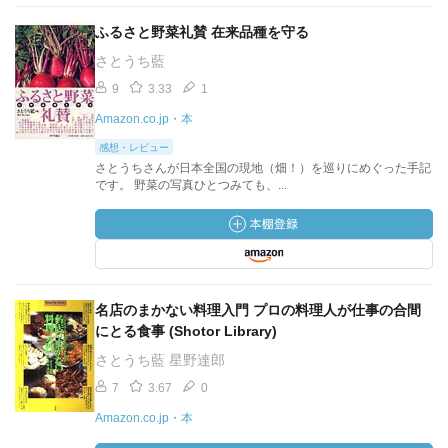
ふるさと野菜礼賛 在来品種を守る
さとうち藍
9
3.33
1
Amazon.co.jp・本
感想・レビュー
さとうちさんが日本全国の現地（畑！）を巡りにめぐった手記
です。 野菜の写真ひとつみても、...
名店のまかない料理入門 プロの料理人が仕事の合間
にとる食事 (Shotor Library)
さとうち藍 星野達郎
7
3.67
0
Amazon.co.jp・本