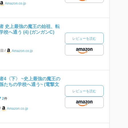
Amazon.co.jp
者 史上最強の魔王の始祖、転
へ通う (4) (ガンガンC)
レビューを読む
5日
Amazon.co.jp
者4〈下〉 ~史上最強の魔王の
孫たちの学校へ通う~ (電撃文
レビューを読む
2
件
Amazon.co.jp