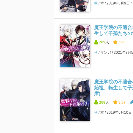
秋
本
2019年3月9日
魔王学院の不適合
生して子孫たちの学校
269
人
3.80
秋
マンガ
2021年3月
魔王学院の不適合
始祖、転生して子
庫)
268
人
3.57
秋
本
2019年5月10日