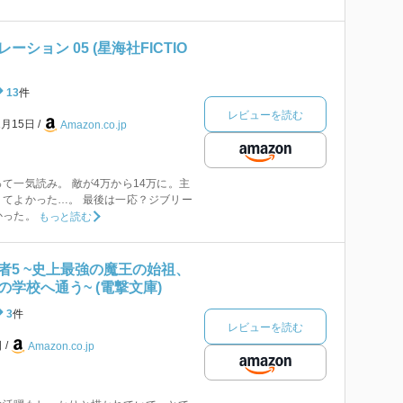
ション 05 (星海社FICTIO
13
件
レビューを読む
1月15日
Amazon.co.jp
て一気読み。 敵が4万から14万に。主
てよかった…。 最後は一応？ジブリー
かった。
もっと読む
者5 ~史上最強の魔王の始祖、
学校へ通う~ (電撃文庫)
3
件
レビューを読む
日
Amazon.co.jp