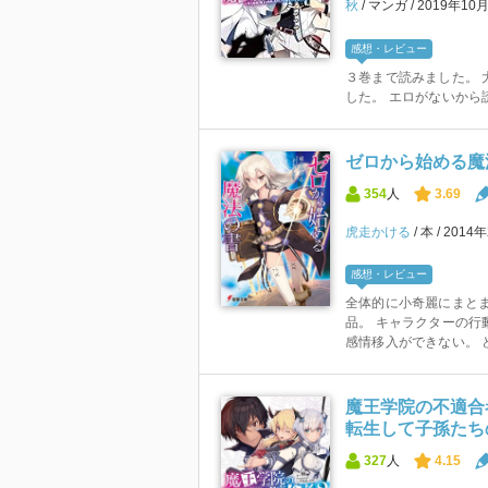
秋
マンガ
2019年10
感想・レビュー
３巻まで読みました。 
した。 エロがないから
ゼロから始める魔法
354
人
3.69
虎走かける
本
2014
感想・レビュー
全体的に小奇麗にまと
品。 キャラクターの行
感情移入ができない。 ど
魔王学院の不適合
転生して子孫たちの
327
人
4.15