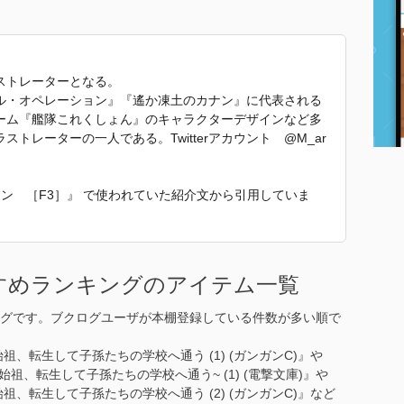
ストレーターとなる。
ル・オペレーション』『遙か凍土のカナン』に代表される
ーム『艦隊これくしょん』のキャラクターデザインなど多
トレーターの一人である。Twitterアカウント @M_ar
ョン ［F3］』 で使われていた紹介文から引用していま
すめランキングのアイテム一覧
グです。ブクログユーザが本棚登録している件数が多い順で
、転生して子孫たちの学校へ通う (1) (ガンガンC)』や
祖、転生して子孫たちの学校へ通う~ (1) (電撃文庫)』や
、転生して子孫たちの学校へ通う (2) (ガンガンC)』など