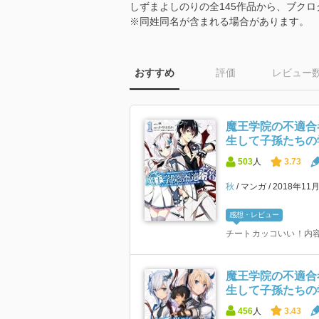
しずまよしのりの全145作品から、ブク
※同姓同名が含まれる場合があります。
おすすめ
評価
レビュー
魔王学院の不適合
生して子孫たちの学校
503
人
3.73
秋
マンガ
2018年11
感想・レビュー
チートカッコいい！内
魔王学院の不適合
生して子孫たちの学校
456
人
3.43