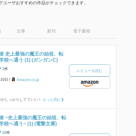
ログユーザおすすめの作品がチェックできます。
数
文庫
新刊
電子書籍
者 史上最強の魔王の始祖、転
へ通う (1) (ガンガンC)
2
件
レビューを読む
月10日
Amazon.co.jp
容がしっかりしてていい！
もっと読む
者 ~史上最強の魔王の始祖、転
へ通う~ (1) (電撃文庫)
10
件