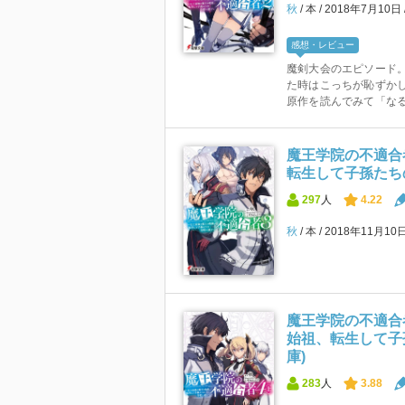
秋
本
2018年7月10日
感想・レビュー
魔剣大会のエピソード
た時はこっちが恥ずか
原作を読んでみて「なる
魔王学院の不適合
転生して子孫たちの
297
人
4.22
秋
本
2018年11月10
魔王学院の不適合
始祖、転生して子
庫)
283
人
3.88