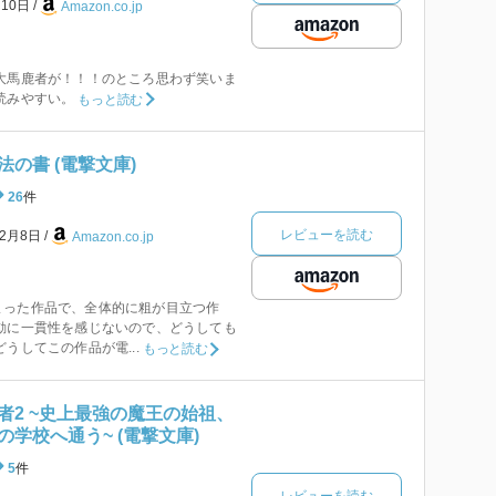
月10日
Amazon.co.jp
大馬鹿者が！！！のところ思わず笑いま
読みやすい。
もっと読む
の書 (電撃文庫)
26
件
レビューを読む
年2月8日
Amazon.co.jp
まった作品で、全体的に粗が目立つ作
動に一貫性を感じないので、どうしても
うしてこの作品が電...
もっと読む
者2 ~史上最強の魔王の始祖、
学校へ通う~ (電撃文庫)
5
件
レビューを読む