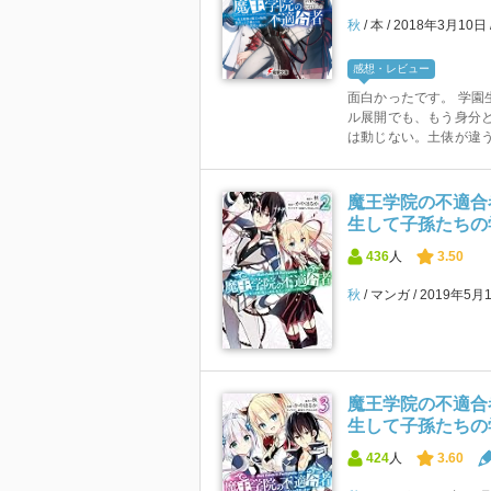
秋
本
2018年3月10日
感想・レビュー
面白かったです。 学園
ル展開でも、もう身分
は動じない。土俵が違う。
魔王学院の不適合
生して子孫たちの学校
436
人
3.50
秋
マンガ
2019年5月
魔王学院の不適合
生して子孫たちの学校
424
人
3.60