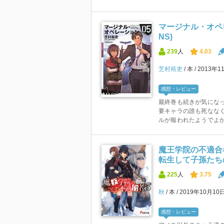
マージナル・オペレー
NS)
239
人
4.03
芝村裕吏
本
2013年1
感想・レビュー
最終巻も続きが気になっ
要キャラの誰も死ななく
ルが報われたようでよ
魔王学院の不適合
転生して子孫たちの
225
人
3.75
秋
本
2019年10月10
感想・レビュー