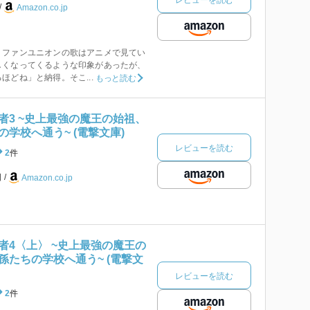
Amazon.co.jp
。ファンユニオンの歌はアニメで見てい
しくなってくるような印象があったが、
ほどね」と納得。そこ...
もっと読む
者3 ~史上最強の魔王の始祖、
学校へ通う~ (電撃文庫)
レビューを読む
2
件
日
Amazon.co.jp
者4〈上〉 ~史上最強の魔王の
孫たちの学校へ通う~ (電撃文
レビューを読む
2
件