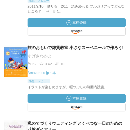
感想・レビュー
2011/2/10 借りる 2/11 読み終わる ブルガリアってどんな
ところ？ ⇒ UR...
旅のおもいで雑貨教室 小さなスーベニールで作ろう!
すげさわかよ
62
3.42
10
Amazon.co.jp・本
感想・レビュー
イラストが楽しめますが、暇つぶしの範囲内読書。
私のてづくりウェディング とくべつな一日のための
花嫁ダイアリー