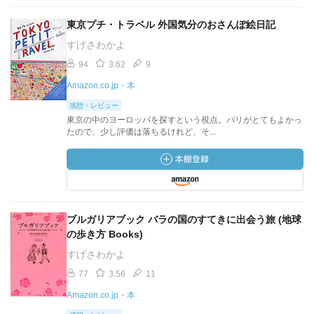
東京プチ・トラベル 外国気分のおさんぽ絵日記
すげさわかよ
94
3.62
9
Amazon.co.jp・本
感想・レビュー
東京の中のヨーロッパを探すという視点。パリがとてもよかっ
たので、少し評価は落ちるけれど、そ...
ブルガリアブック バラの国のすてきに出会う旅 (地球
の歩き方 Books)
すげさわかよ
77
3.56
11
Amazon.co.jp・本