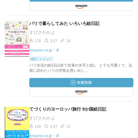
パリで暮らしてみた いろいろ絵日記
すげさわかよ
178
3.57
24
Amazon.co.jp・本
感想・レビュー
パリ生活の絵日記(全て自筆の文字と絵)。 とても可愛くて、以
前に訪れたパリの空気を思い出し...
てづくりのヨーロッパ旅行 9か国絵日記
すげさわかよ
128
3.57
12
Amazon.co.jp・本