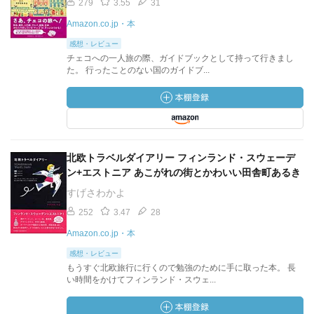
279
3.55
31
Amazon.co.jp・本
感想・レビュー
チェコへの一人旅の際、ガイドブックとして持って行きまし
た。 行ったことのない国のガイドブ...
北欧トラベルダイアリー フィンランド・スウェーデ
ン+エストニア あこがれの街とかわいい田舎町あるき
すげさわかよ
252
3.47
28
Amazon.co.jp・本
感想・レビュー
もうすぐ北欧旅行に行くので勉強のために手に取った本。 長
い時間をかけてフィンランド・スウェ...