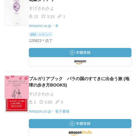
すげさわかよ
22
3.33
1
Amazon.co.jp・本
感想・レビュー
120823＊読了
ブルガリアブック バラの国のすてきに出会う旅 (地
球の歩き方BOOKS)
すげさわかよ
2
0.00
0
Amazon.co.jp・電子書籍