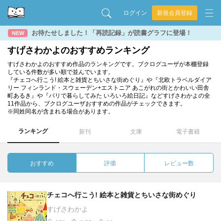
ログイン
新規会員登録
お待たせしました！「再読記録」が読書グラフに登場！
NEW
すげさわかよのおすすめランキング
すげさわかよのおすすめ作品のランキングです。ブクログユーザが本棚登録
している件数が多い順で並んでいます。
『チェコへ行こう! 絵本と雑貨とちいさな街めぐり』や『北欧トラベルダイア
リー フィンランド・スウェーデン+エストニア あこがれの街とかわいい田舎
町あるき』や『パリで暮らしてみた いろいろ絵日記』などすげさわかよの全
11作品から、ブクログユーザおすすめの作品がチェックできます。
※同姓同名が含まれる場合があります。
ランキング
新刊
文庫
電子書籍
おすすめ
評価
レビュー数
チェコへ行こう! 絵本と雑貨とちいさな街めぐり
すげさわかよ