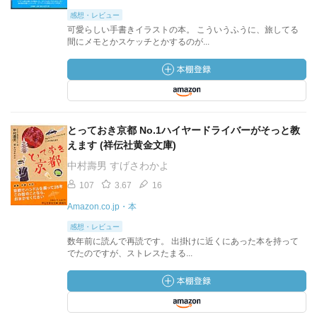
感想・レビュー
可愛らしい手書きイラストの本。 こういうふうに、旅してる
間にメモとかスケッチとかするのが...
とっておき京都 No.1ハイヤードライバーがそっと教
えます (祥伝社黄金文庫)
中村壽男 すげさわかよ
107
3.67
16
Amazon.co.jp・本
感想・レビュー
数年前に読んで再読です。 出掛けに近くにあった本を持って
でたのですが、ストレスたまる...