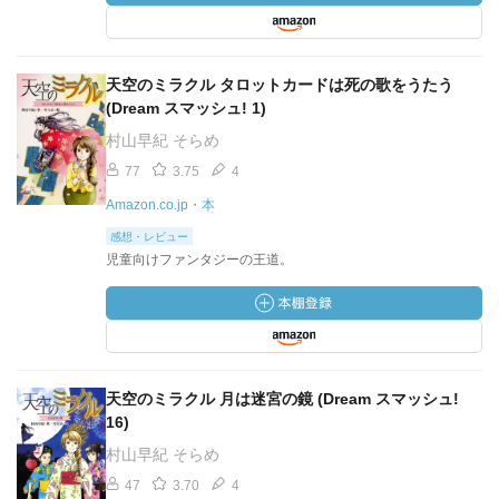
天空のミラクル タロットカードは死の歌をうたう
(Dream スマッシュ! 1)
村山早紀 そらめ
77
3.75
4
Amazon.co.jp・本
感想・レビュー
児童向けファンタジーの王道。
天空のミラクル 月は迷宮の鏡 (Dream スマッシュ!
16)
村山早紀 そらめ
47
3.70
4