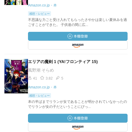
Amazon.co.jp・本
感想・レビュー
不思議な力ごと受け入れてもらったさやかは楽しい夏休みを過
ごすことができた。 子供達の間に広...
エリアの魔剣 1 (YA!フロンティア 15)
風野潮 そらめ
41
3.82
5
Amazon.co.jp・本
感想・レビュー
本の半ばまでリランが女であることが明かされていなかったの
でリランが女の子だということにびっ...