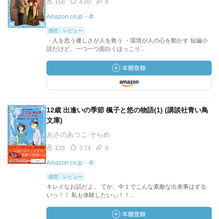
156
4.00
8
Amazon.co.jp・本
感想・レビュー
・人を思う優しさが人を救う ・環境が人の心を動かす 短編小
説だけど、一つ一つ面白くほっこり...
12歳 出逢いの季節 楓子と悠の物語(1) (講談社青い鳥
文庫)
あさのあつこ そらめ
128
3.74
9
Amazon.co.jp・本
感想・レビュー
キレイなお話だよ。 てか、中１でこんな素敵な出来事はずる
いっ！！ 私も体験したいぃ！！...