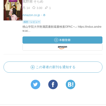
風野潮 そらめ
14
3.00
1
Amazon.co.jp・本
感想・レビュー
桃山学院大学附属図書館蔵書検索OPACへ↓ https://indus.andre
w.ac...
この著者の新刊を通知する