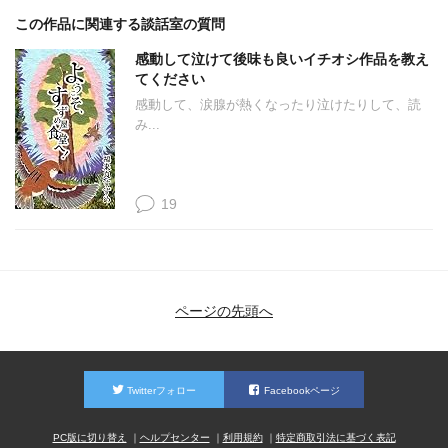
この作品に関連する談話室の質問
感動して泣けて後味も良いイチオシ作品を教え
てください
感動して、涙腺が熱くなったり泣けたりして、読
み...
19
ページの先頭へ
Twitterフォロー
Facebookページ
PC版に切り替え
ヘルプセンター
利用規約
特定商取引法に基づく表記