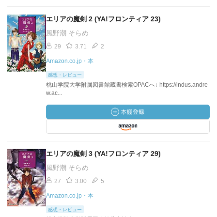
エリアの魔剣 2 (YA!フロンティア 23)
風野潮 そらめ
29
3.71
2
Amazon.co.jp・本
感想・レビュー
桃山学院大学附属図書館蔵書検索OPACへ↓ https://indus.andre
w.ac...
エリアの魔剣 3 (YA!フロンティア 29)
風野潮 そらめ
27
3.00
5
Amazon.co.jp・本
感想・レビュー