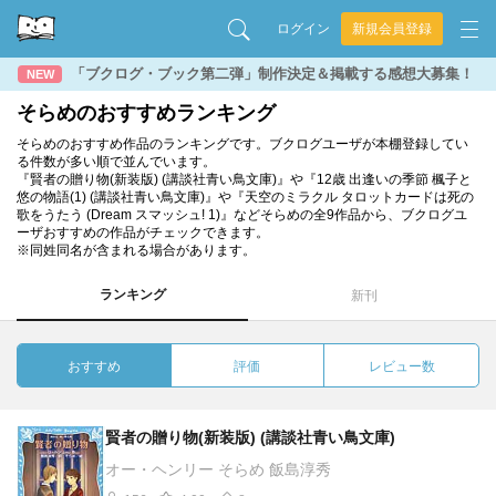
ログイン
新規会員登録
「ブクログ・ブック第二弾」制作決定＆掲載する感想大募集！
NEW
そらめのおすすめランキング
そらめのおすすめ作品のランキングです。ブクログユーザが本棚登録してい
る件数が多い順で並んでいます。
『賢者の贈り物(新装版) (講談社青い鳥文庫)』や『12歳 出逢いの季節 楓子と
悠の物語(1) (講談社青い鳥文庫)』や『天空のミラクル タロットカードは死の
歌をうたう (Dream スマッシュ! 1)』などそらめの全9作品から、ブクログユ
ーザおすすめの作品がチェックできます。
※同姓同名が含まれる場合があります。
ランキング
新刊
おすすめ
評価
レビュー数
賢者の贈り物(新装版) (講談社青い鳥文庫)
オー・ヘンリー そらめ 飯島淳秀