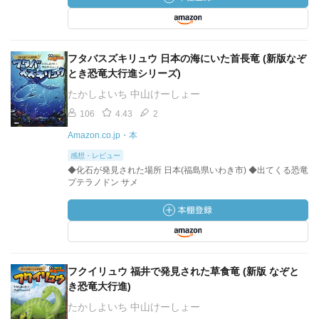
フタバスズキリュウ 日本の海にいた首長竜 (新版なぞ
とき恐竜大行進シリーズ)
たかしよいち 中山けーしょー
106
4.43
2
Amazon.co.jp・本
感想・レビュー
◆化石が発見された場所 日本(福島県いわき市) ◆出てくる恐竜
プテラノドン サメ
フクイリュウ 福井で発見された草食竜 (新版 なぞと
き恐竜大行進)
たかしよいち 中山けーしょー