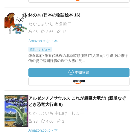
鉢の木 (日本の物語絵本 16)
たかしよいち 石倉欣二
95
3.65
12
Amazon.co.jp・本
感想・レビュー
鎌倉幕府･第五代執権の北条時頼(最明寺入道)が､引退後に修行
僧の姿で諸国行脚の途中大雪に見...
アルゼンチノサウルス これが超巨大竜だ! (新版なぞ
とき恐竜大行進 6)
たかしよいち 中山けーしょー
93
4.60
2
Amazon.co.jp・本