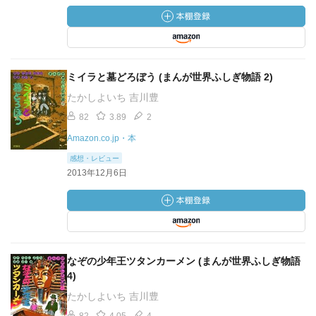
ミイラと墓どろぼう (まんが世界ふしぎ物語 2)
たかしよいち 吉川豊
82
3.89
2
Amazon.co.jp・本
感想・レビュー
2013年12月6日
なぞの少年王ツタンカーメン (まんが世界ふしぎ物語
4)
たかしよいち 吉川豊