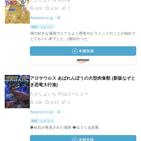
128
4.24
7
Amazon.co.jp・本
感想・レビュー
僕の好きな漫画でとてもよく歴史やピラミッドのことが知れて
とてもいい本でした。(面白かった
アロサウルス あばれんぼうの大型肉食獣 (新版なぞと
き恐竜大行進)
たかしよいち 中山けーしょー
109
4.57
2
Amazon.co.jp・本
感想・レビュー
◆化石が発見された場所 ◆出てくる恐竜