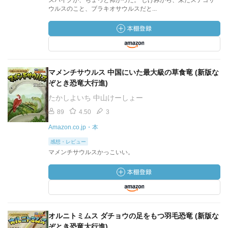
スパイクが、ちょっと怖かった。 しげみから、来たステゴサ
ウルスのこと、ブラキオサウルスだと...
マメンチサウルス 中国にいた最大級の草食竜 (新版な
ぞとき恐竜大行進)
たかしよいち 中山けーしょー
89
4.50
3
Amazon.co.jp・本
感想・レビュー
マメンチサウルスかっこいい。
オルニトミムス ダチョウの足をもつ羽毛恐竜 (新版な
ぞとき恐竜大行進)