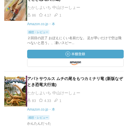
たかしよいち 中山けーしょー
86
4.17
1
Amazon.co.jp・本
感想・レビュー
２回目の読了 おぼえにくい名前だな。 足が早いだけで空は飛
べないと思う。、凄いスピー...
アパトサウルス ムチの尾をもつカミナリ竜 (新版なぞ
とき恐竜大行進)
たかしよいち 中山けーしょー
83
4.33
1
Amazon.co.jp・本
感想・レビュー
かんたんだった