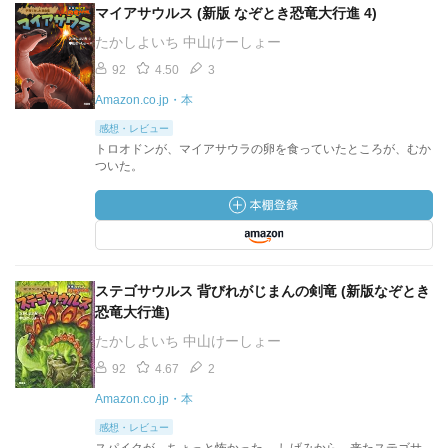
マイアサウルス (新版 なぞとき恐竜大行進 4)
たかしよいち 中山けーしょー
92
4.50
3
Amazon.co.jp・本
感想・レビュー
トロオドンが、マイアサウラの卵を食っていたところが、むか
ついた。
ステゴサウルス 背びれがじまんの剣竜 (新版なぞとき
恐竜大行進)
たかしよいち 中山けーしょー
92
4.67
2
Amazon.co.jp・本
感想・レビュー