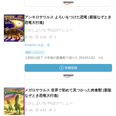
アンキロサウルス よろいをつけた恐竜 (新版なぞとき
恐竜大行進)
たかしよいち 中山けーしょー
99
4.50
3
Amazon.co.jp・本
感想・レビュー
２回目の読了 小学校の図書館で借りた 2024/11/22 小1
メガロサウルス 世界で初めて見つかった肉食獣 (新版
なぞとき恐竜大行進)
たかしよいち 中山けーしょー
98
4.43
5