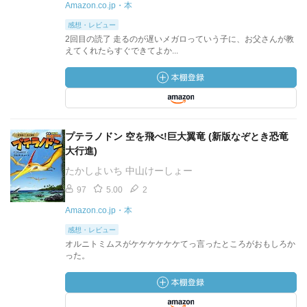
Amazon.co.jp・本
感想・レビュー
2回目の読了 走るのが遅いメガロっていう子に、お父さんが教
えてくれたらすぐできてよか...
プテラノドン 空を飛べ!巨大翼竜 (新版なぞとき恐竜
大行進)
たかしよいち 中山けーしょー
97
5.00
2
Amazon.co.jp・本
感想・レビュー
オルニトミムスがケケケケケケてっ言ったところがおもしろか
った。