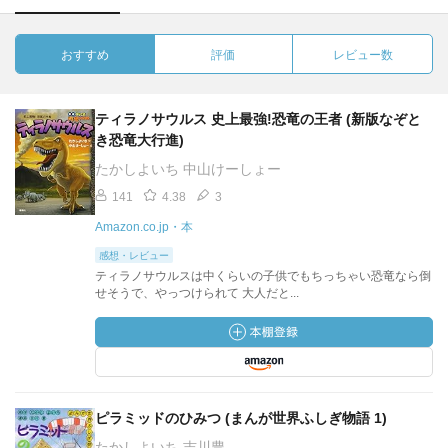
おすすめ
評価
レビュー数
ティラノサウルス 史上最強!恐竜の王者 (新版なぞと
き恐竜大行進)
たかしよいち 中山けーしょー
141
4.38
3
Amazon.co.jp・本
感想・レビュー
ティラノサウルスは中くらいの子供でもちっちゃい恐竜なら倒
せそうで、やっつけられて 大人だと...
ピラミッドのひみつ (まんが世界ふしぎ物語 1)
たかしよいち 吉川豊