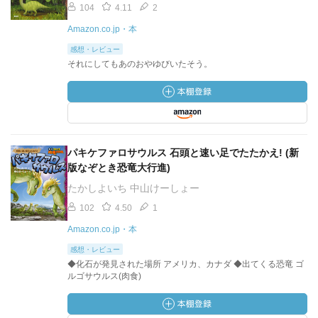
104
4.11
2
Amazon.co.jp・本
感想・レビュー
それにしてもあのおやゆびいたそう。
パキケファロサウルス 石頭と速い足でたたかえ! (新
版なぞとき恐竜大行進)
たかしよいち 中山けーしょー
102
4.50
1
Amazon.co.jp・本
感想・レビュー
◆化石が発見された場所 アメリカ、カナダ ◆出てくる恐竜 ゴ
ルゴサウルス(肉食)