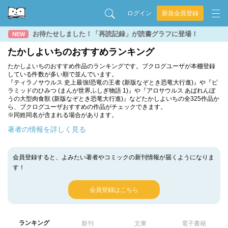
ログイン
新規会員登録
お待たせしました！「再読記録」が読書グラフに登場！
NEW
たかしよいちのおすすめランキング
たかしよいちのおすすめ作品のランキングです。ブクログユーザが本棚登録
している件数が多い順で並んでいます。
『ティラノサウルス 史上最強!恐竜の王者 (新版なぞとき恐竜大行進)』や『ピ
ラミッドのひみつ (まんが世界ふしぎ物語 1)』や『アロサウルス あばれんぼ
うの大型肉食獣 (新版なぞとき恐竜大行進)』などたかしよいちの全325作品か
ら、ブクログユーザおすすめの作品がチェックできます。
※同姓同名が含まれる場合があります。
著者の情報を詳しく見る
会員登録すると、よみたい著者やコミックの新刊情報が届くようになりま
す！
会員登録はこちら
ランキング
新刊
文庫
電子書籍