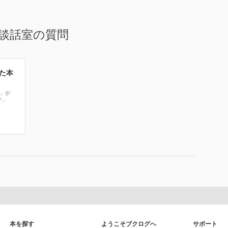
談話室の質問
た本
」が
..
本を探す
ようこそブクログへ
サポート