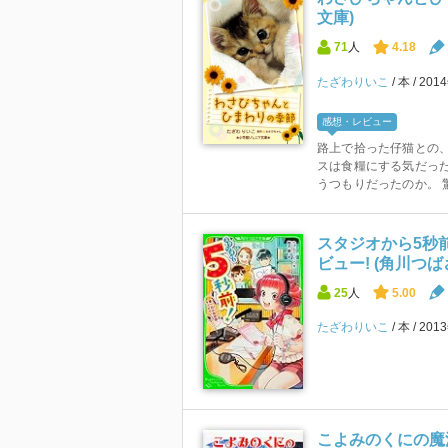
文庫)
71
人
4.18
たざわりいこ
本
201
感想・レビュー
路上で拾った仔猫との、
スは食糧にする気だった
うつもりだったのか。 驚
スタジオから5秒
ビュー! (角川つば
25
人
5.00
たざわりいこ
本
201
こよみのくにの魔