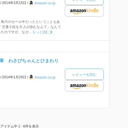
籍
2014年3月15日
Amazon.co.jp
と角川のセール中だったということもあ
「児童小説を大人が詠むなんて」なんて
たのですが、なか...
もっと読む
庫 わさびちゃんとひまわり
レビューを読む
籍
2014年1月29日
Amazon.co.jp
6アイテム中 1 - 6件を表示