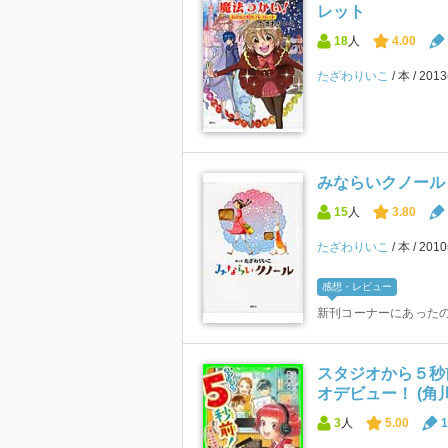
レット
18
人
4.00
たざわりいこ
本
201
みならいクノール
15
人
3.80
たざわりいこ
本
201
感想・レビュー
新刊コーナーにあったの
スタジオから５秒
オデビュー！ (角
3
人
5.00
1