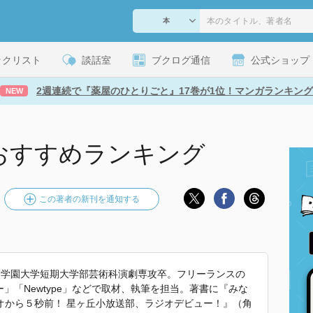
ックリスト
談話室
ブクログ通信
公式ショップ
2週連続で『薬屋のひとりごと』17巻が1位！マンガランキング
NEW
おすすめランキング
この著者の新刊を通知する
、桐朋学園大学短期大学部芸術科演劇専攻卒。フリーランスの
ー」「Newtype」などで取材、執筆を担当。著書に『みな
オから５秒前！ 星ヶ丘小放送部、ラジオデビュー！』（角