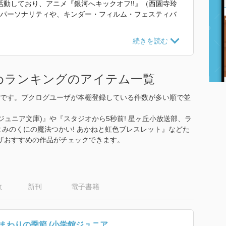
動しており、アニメ『銀河へキックオフ!!』（西園寺玲
のパーソナリティや、キンダー・フィルム・フェスティバ
かい！ あかねと虹色ブレスレット』 で使われていた紹介文
めランキングのアイテム一覧
です。ブクログユーザが本棚登録している件数が多い順で並
ジュニア文庫)』や『スタジオから5秒前! 星ヶ丘小放送部、ラ
こよみのくにの魔法つかい! あかねと虹色ブレスレット』などた
ザおすすめの作品がチェックできます。
数
新刊
電子書籍
まわりの季節 (小学館ジュニア