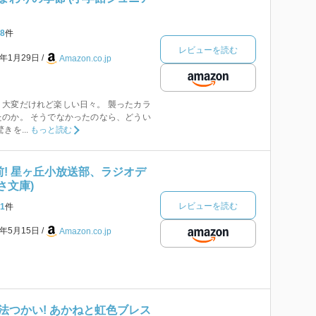
8
件
レビューを読む
4年1月29日
Amazon.co.jp
大変だけれど楽しい日々。 襲ったカラ
のか。 そうでなかったのなら、どうい
きを...
もっと読む
前! 星ヶ丘小放送部、ラジオデ
さ文庫)
レビューを読む
1
件
3年5月15日
Amazon.co.jp
法つかい! あかねと虹色ブレス