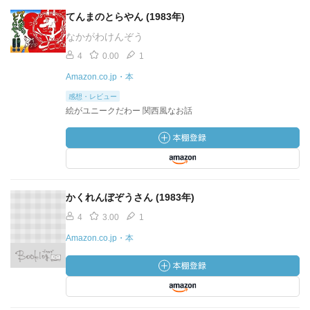
てんまのとらやん (1983年)
なかがわけんぞう
4
0.00
1
Amazon.co.jp・本
感想・レビュー
絵がユニークだわー 関西風なお話
かくれんぼぞうさん (1983年)
4
3.00
1
Amazon.co.jp・本