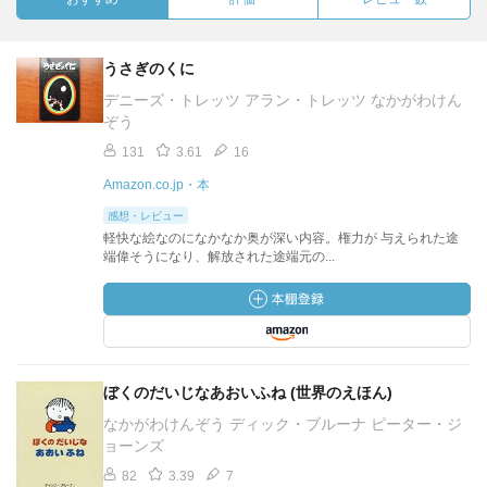
うさぎのくに
デニーズ・トレッツ アラン・トレッツ なかがわけん
ぞう
131
3.61
16
Amazon.co.jp・本
感想・レビュー
軽快な絵なのになかなか奥が深い内容。権力が 与えられた途
端偉そうになり、解放された途端元の...
ぼくのだいじなあおいふね (世界のえほん)
なかがわけんぞう ディック・ブルーナ ピーター・ジ
ョーンズ
82
3.39
7