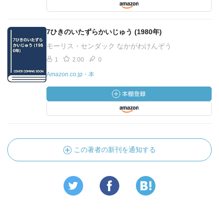
7ひきのいたずらかいじゅう (1980年)
モーリス・センダック なかがわけんぞう
1
2.00
0
Amazon.co.jp・本
この著者の新刊を通知する