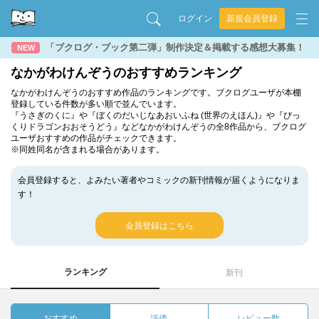
ログイン
新規会員登録
「ブクログ・ブック第二弾」制作決定＆掲載する感想大募集！
NEW
なかがわけんぞうのおすすめランキング
なかがわけんぞうのおすすめ作品のランキングです。ブクログユーザが本棚
登録している件数が多い順で並んでいます。
『うさぎのくに』や『ぼくのだいじなあおいふね (世界のえほん)』や『びっ
くりドラゴンおおそうどう』などなかがわけんぞうの全8作品から、ブクログ
ユーザおすすめの作品がチェックできます。
※同姓同名が含まれる場合があります。
会員登録すると、よみたい著者やコミックの新刊情報が届くようになりま
す！
会員登録はこちら
ランキング
新刊
おすすめ
評価
レビュー数