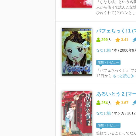
「ななじ桃」という名
人から借りて読んだ記憶
ひねくれて(？)ツンとし
パフェちっく! 1
299
人
3.41
ななじ眺
本
2000年9
感想・レビュー
『パフェちっく！』 フジ
12日から
もっと読む
あるいとう 2 (
254
人
3.67
ななじ眺
マンガ
201
感想・レビュー
笑顔でいることってな