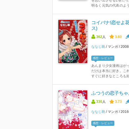
を思い出させる1巻だ
明るく元気の代表のよう
コイバナ!恋せよ花
ス)
362
人
3.60
ななじ眺
マンガ
200
感想・レビュー
あんまり少女漫画はが
だけは本当に好き。これ
すぐに好きなところも好
ふつうの恋子ちゃん
330
人
3.73
ななじ眺
マンガ
201
感想・レビュー