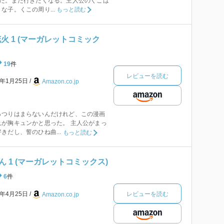
った。また行きたくなる。主人公のくこは
な子。くこの周り...
もっと読む
火 1 (マーガレットコミック
19
件
レビューを読む
8年1月25日
Amazon.co.jp
っつりはまらないんだけれど、この漫画
が胸キュンかと思った。 主人公がまっ
きだし、誓のひね曲...
もっと読む
 1 (マーガレットコミックス)
6
件
レビューを読む
6年4月25日
Amazon.co.jp