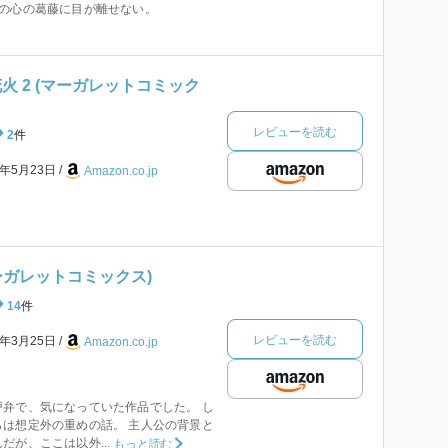
この心の葛藤に目が離せない。
火 2 (マーガレットコミック
レビューを読む
2
件
8年5月23日
Amazon.co.jp
マーガレットコミックス)
14
件
レビューを読む
3年3月25日
Amazon.co.jp
弁で、気になっていた作品でした。 し
は想定外の重めの話。 主人公の背景と
だが、ここは以外...
もっと読む