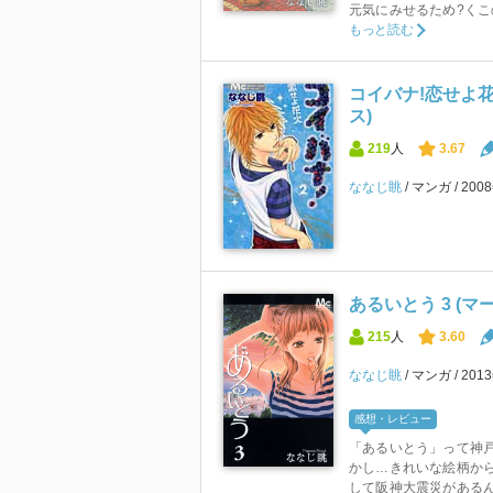
元気にみせるため?く
もっと読む
コイバナ!恋せよ花
ス)
219
人
3.67
ななじ眺
マンガ
200
あるいとう 3 (
215
人
3.60
ななじ眺
マンガ
201
感想・レビュー
「あるいとう」って神戸
かし…きれいな絵柄から
して阪神大震災があるん