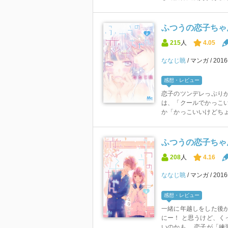
ふつうの恋子ちゃん
215
人
4.05
ななじ眺
マンガ
201
感想・レビュー
恋子のツンデレっぷりが
は、「クールでかっこ
か「かっこいいけどちょ
ふつうの恋子ちゃん
208
人
4.16
ななじ眺
マンガ
201
感想・レビュー
一緒に年越しをした後か
にー！ と思うけど、く
いのかも。 恋子が「練習