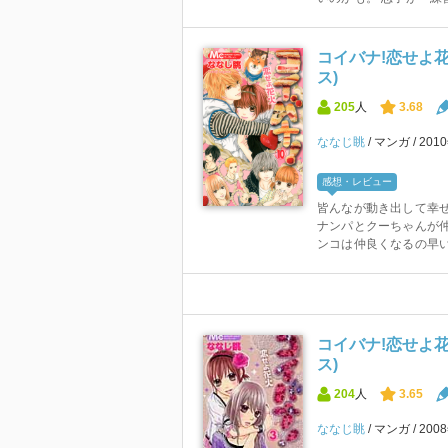
コイバナ!恋せよ花
ス)
205
人
3.68
ななじ眺
マンガ
201
感想・レビュー
皆んなが動き出して幸
ナンパとクーちゃんが
ンコは仲良くなるの早いよ
コイバナ!恋せよ花
ス)
204
人
3.65
ななじ眺
マンガ
200