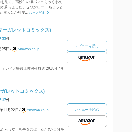
前を見て、高校生の頃パフェちっくを友
が蘇りました。なつかしー！ ちょっと
た主人公が可愛...
もっと読む
 (マーガレットコミックス)
33
件
レビューを読む
月25日
Amazon.co.jp
テレビ／毎週土曜深夜放送 2018年7月
マーガレットコミックス)
17
件
レビューを読む
2年11月22日
Amazon.co.jp
んだろうな。相手を喜ばせるため?自分を