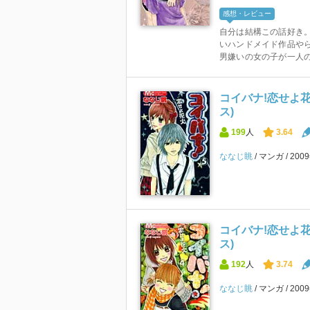
感想・レビュー
自分は結構この話好き。
いハンドメイド作品やら
男嫌いの女の子が一人の男
コイバナ!恋せよ花
ス)
199
人
3.64
ななじ眺
マンガ
200
コイバナ!恋せよ花
ス)
192
人
3.74
ななじ眺
マンガ
200