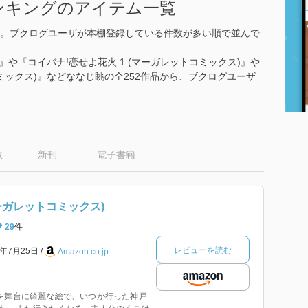
ンキングのアイテム一覧
。ブクログユーザが本棚登録している件数が多い順で並んで
)』や『コイバナ!恋せよ花火 1 (マーガレットコミックス)』や
コミックス)』などななじ眺の全252作品から、ブクログユーザ
数
新刊
電子書籍
マーガレットコミックス)
29
件
レビューを読む
2年7月25日
Amazon.co.jp
を舞台に綺麗な絵で、いつか行った神戸