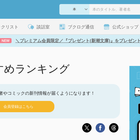
ックリスト
談話室
ブクログ通信
公式ショップ
＼プレミアム会員限定／『プレゼント(新潮文庫)』をプレゼン
NEW
すめランキング
者やコミックの新刊情報が届くようになります！
会員登録はこちら