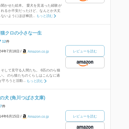
聞かせた絵本。 愛犬を見送った経験が
きれるか不安だったけど、なんとか大丈
ないようにほぼ棒読...
もっと読む
ら猫クロの小さな一生
12
件
レビューを読む
024年7月18日
Amazon.co.jp
そして見守る人間たち。 6匹ののら猫
らい。 のら猫たちのくらしはこんなに過
守ろうと活動...
もっと読む
の犬 (角川つばさ文庫)
7
件
レビューを読む
014年6月15日
Amazon.co.jp