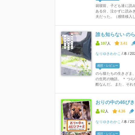
就寝前、子ども達に読み
ある分、泣かずに読み
夫だった。（感情移入し
誰も知らない の
107
人
3.41
なりゆきわかこ
本
2
感想・レビュー
のら猫たちの生きざま、
の生死の物語。 ＊ つ
酷なんだ。 また、それを
おりの中の46ぴき
82
人
4.36
なりゆきわかこ
本
2
感想・レビュー