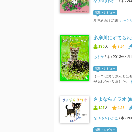
なりゆきわかこ
本
2
感想・レビュー
夏休み親子読書
もっと
多摩川にすてられた
130
人
3.94
あやか
本
2013年4月
感想・レビュー
ミーコはお母さんと話
が折れかかりました。
さよならチワオ (
127
人
4.36
なりゆきわかこ
本
2
感想・レビュー