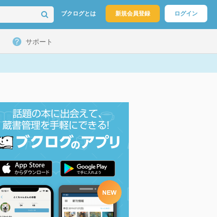
ブクログとは
新規会員登録
ログイン
サポート