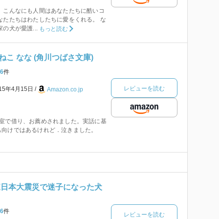
 こんなにも人間はあなたたちに酷いコ
なたたちはわたしたちに愛をくれる。 な
の犬が愛護...
もっと読む
こ なな (角川つばさ文庫)
6
件
レビューを読む
015年4月15日
Amazon.co.jp
書室で借り、お薦めされました。実話に基
も向けではあるけれど．泣きました。
東日本大震災で迷子になった犬
6
件
レビューを読む