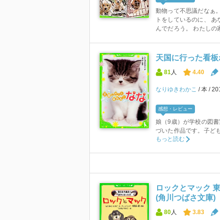
動物って不思議だなぁ。
トをしているのに、 あ
んでだろう。 わたしの家
天国に行った看板ね
81
人
4.40
なりゆきわかこ
本
2
感想・レビュー
娘（9歳）が学校の図
づいた作品です。子ど
もっと読む
ロックとマック 
(角川つばさ文庫)
80
人
3.83