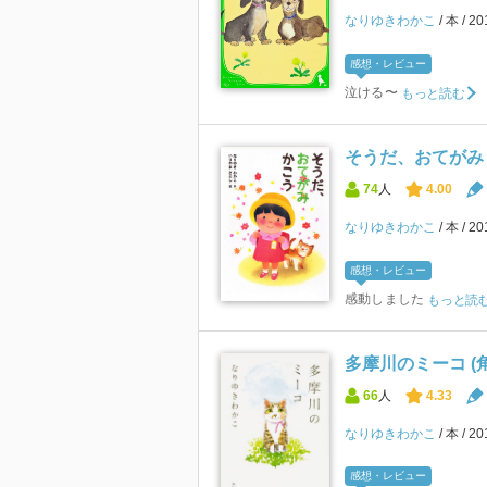
なりゆきわかこ
本
2
感想・レビュー
泣ける〜
もっと読む
そうだ、おてがみ か
74
人
4.00
なりゆきわかこ
本
2
感想・レビュー
感動しました
もっと読
多摩川のミーコ (
66
人
4.33
なりゆきわかこ
本
2
感想・レビュー