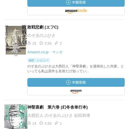
敗戦悲劇 (エフC)
のぞゑのぶひさ
15
3.50
2
Amazon.co.jp・マンガ
感想・レビュー
のぞゑのぶひさは大西巨人「神聖喜劇」を漫画化した作家。と
いっても私は原作も名前だけ知ってい...
神聖喜劇 第六巻 (幻冬舎単行本)
大西巨人 のぞゑのぶひさ 岩田和博
14
4.50
1