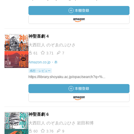
神聖喜劇 4
大西巨人 のぞゑのぶひさ
61
3.71
7
Amazon.co.jp・本
感想・レビュー
https://library.shoyaku.ac.jp/opac/search?q=%...
神聖喜劇 6
大西巨人 のぞゑのぶひさ 岩田和博
60
3.76
9