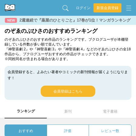
ログイン
新規会員登録
2週連続で『薬屋のひとりごと』17巻が1位！マンガランキング
NEW
のぞゑのぶひさのおすすめランキング
のぞゑのぶひさのおすすめ作品のランキングです。ブクログユーザが本棚登
録している件数が多い順で並んでいます。
『神聖喜劇 2』や『神聖喜劇 3』や『神聖喜劇 4』などのぞゑのぶひさの全18
作品から、ブクログユーザおすすめの作品がチェックできます。
※同姓同名が含まれる場合があります。
会員登録すると、よみたい著者やコミックの新刊情報が届くようになりま
す！
会員登録はこちら
ランキング
新刊
電子書籍
おすすめ
評価
レビュー数