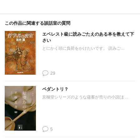
この作品に関連する談話室の質問
エベレスト級に読みごたえのある本を教えて下
さい
とにかく頭に負荷をかけたいです。 読みご...
29
ペダントリ？
京極堂シリーズのような蘊蓄が売りの小説(ま...
5