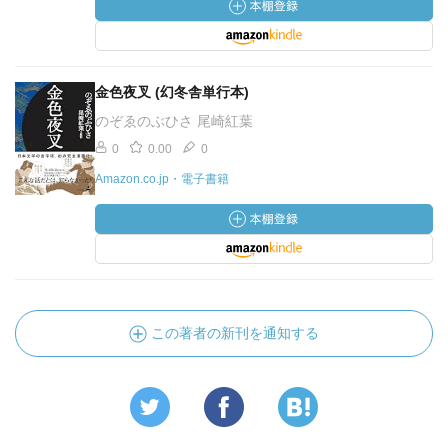
金色夜叉 (幻冬舎単行本)
のぞゑのぶひさ 尾崎紅葉
0
0.00
0
Amazon.co.jp・電子書籍
この著者の新刊を通知する