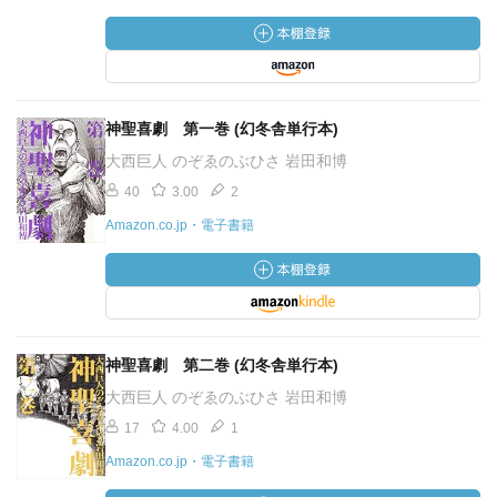
神聖喜劇 第一巻 (幻冬舎単行本)
大西巨人 のぞゑのぶひさ 岩田和博
40
3.00
2
Amazon.co.jp・電子書籍
神聖喜劇 第二巻 (幻冬舎単行本)
大西巨人 のぞゑのぶひさ 岩田和博
17
4.00
1
Amazon.co.jp・電子書籍