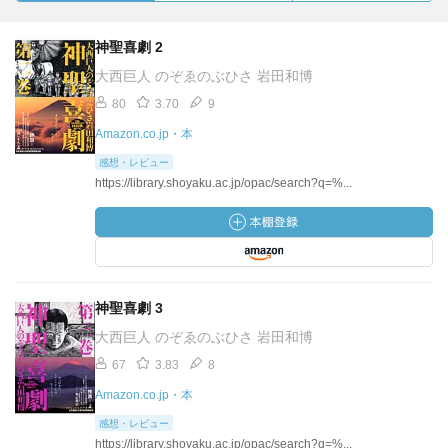
神聖喜劇 2
大西巨人 のぞゑのぶひさ 岩田和博
80
3.70
9
Amazon.co.jp・本
感想・レビュー
https://library.shoyaku.ac.jp/opac/search?q=%...
神聖喜劇 3
大西巨人 のぞゑのぶひさ 岩田和博
67
3.83
8
Amazon.co.jp・本
感想・レビュー
https://library.shoyaku.ac.jp/opac/search?q=%...