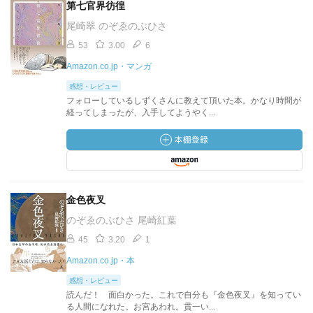
第七官界彷徨
尾崎翠 のぞゑのぶひさ
53
3.00
6
Amazon.co.jp・マンガ
感想・レビュー
フォローしているしずくさんに教えて頂いた本。かなり時間が
経ってしまったが、入手してようやく...
金色夜叉
のぞゑのぶひさ 尾崎紅葉
45
3.20
1
Amazon.co.jp・本
感想・レビュー
読んだ！ 面白かった。これで自分も『金色夜叉』を知ってい
る人間になれた。お宮あわれ。貫一い...