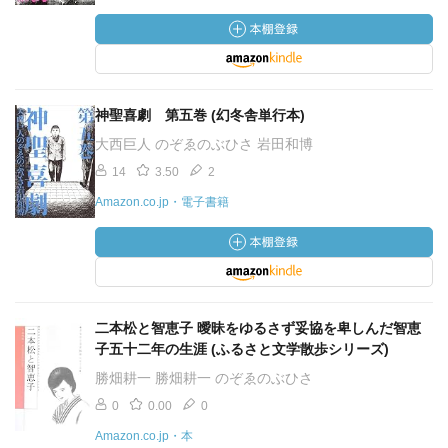
神聖喜劇 第五巻 (幻冬舎単行本)
大西巨人 のぞゑのぶひさ 岩田和博
14
3.50
2
Amazon.co.jp・電子書籍
二本松と智恵子 曖昧をゆるさず妥協を卑しんだ智恵
子五十二年の生涯 (ふるさと文学散歩シリーズ)
勝畑耕一 勝畑耕一 のぞゑのぶひさ
0
0.00
0
Amazon.co.jp・本