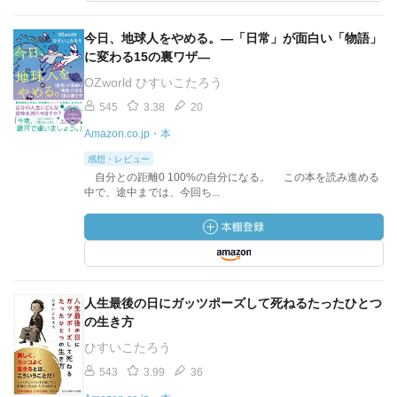
今日、地球人をやめる。—「日常」が面白い「物語」
に変わる15の裏ワザ—
OZworld ひすいこたろう
545
3.38
20
Amazon.co.jp・本
感想・レビュー
自分との距離0 100%の自分になる。 この本を読み進める
中で、途中までは、今回ち...
人生最後の日にガッツポーズして死ねるたったひとつ
の生き方
ひすいこたろう
543
3.99
36