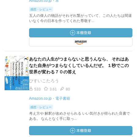
Amazon.co.jp・本
感想・レビュー
五人の偉人の物語がそれぞれ繋がっていて、この人たちは間違
いなく今の日本を作ってくれた尊敬す...
あなたの人生がつまらないと思うんなら、 それはあ
なた自身がつまらなくしているんだぜ。 １秒でこの
世界が変わる７０の答え
ひすいこたろう
533
3.61
80
Amazon.co.jp・電子書籍
感想・レビュー
考え方や 解釈が改めさせられる いい気付きが得られた良書で
ある。 なんとなく手に取っ...