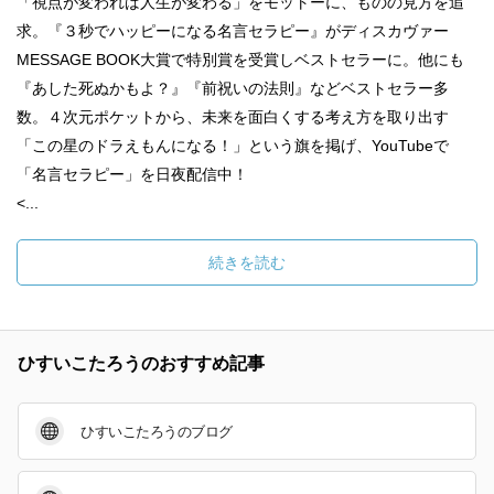
「視点が変われば人生が変わる」をモットーに、ものの見方を追
求。『３秒でハッピーになる名言セラピー』がディスカヴァー
MESSAGE BOOK大賞で特別賞を受賞しベストセラーに。他にも
『あした死ぬかもよ？』『前祝いの法則』などベストセラー多
数。４次元ポケットから、未来を面白くする考え方を取り出す
「この星のドラえもんになる！」という旗を掲げ、YouTubeで
「名言セラピー」を日夜配信中！
<...
続きを読む
ひすいこたろうのおすすめ記事
ひすいこたろうのブログ