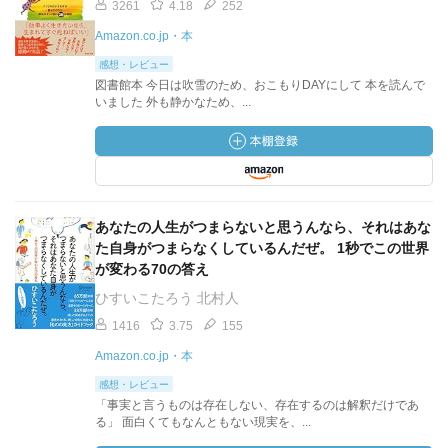
3261
4.18
252
Amazon.co.jp・本
感想・レビュー
図書館本 今日は吹雪のため、おこもりDAYにして 本を読んで
いました 外も静かなため、...
あなたの人生がつまらないと思うんなら、それはあな
た自身がつまらなくしているんだぜ。 1秒でこの世界
が変わる70の答え
ひすいこたろう 北村人
1416
3.75
155
Amazon.co.jp・本
感想・レビュー
「事実と言うものは存在しない、存在するのは解釈だけであ
る」 面白くてもなんともない現実を、...