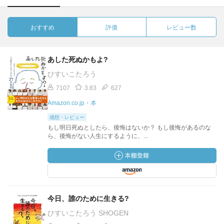
おすすめ
評価
レビュー数
あした死ぬかもよ?
ひすいこたろう
7107
3.83
627
Amazon.co.jp・本
感想・レビュー
もし明日死ぬとしたら、後悔はないか？ もし後悔があるのな
ら、後悔がない人生にするように、...
今日、誰のために生きる?
ひすいこたろう SHOGEN