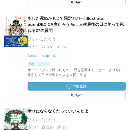
あした死ぬかもよ? 限定カバー:illustrator
purinDECICA虎たろう Ver. 人生最後の日に笑って死
ねる27の質問
ひすいこたろう
590
3.61
34
Amazon.co.jp・本
感想・レビュー
オーディブルで聴いたもの。 死を意識することで、より今に
集中して日々や周りの人を大切に生き...
幸せにならなくたっていいんだよ
ひすいこたろう
574
3.84
25