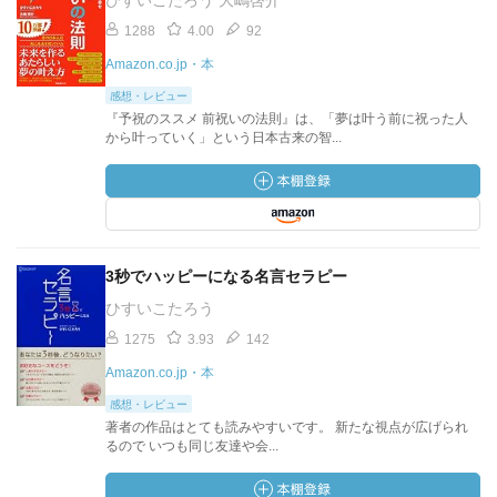
ひすいこたろう 大嶋啓介
1288
4.00
92
Amazon.co.jp・本
感想・レビュー
『予祝のススメ 前祝いの法則』は、「夢は叶う前に祝った人
から叶っていく」という日本古来の智...
3秒でハッピーになる名言セラピー
ひすいこたろう
1275
3.93
142
Amazon.co.jp・本
感想・レビュー
著者の作品はとても読みやすいです。 新たな視点が広げられ
るので いつも同じ友達や会...