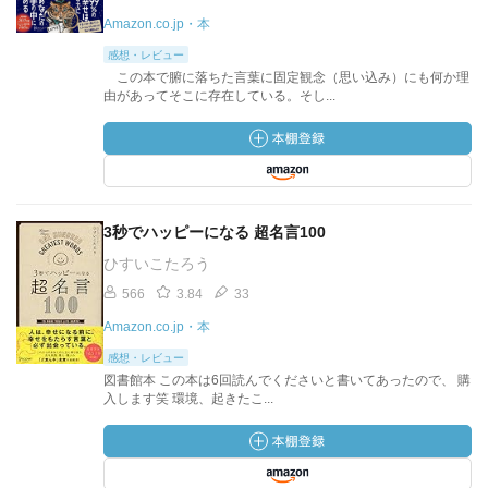
Amazon.co.jp・本
感想・レビュー
この本で腑に落ちた言葉に固定観念（思い込み）にも何か理
由があってそこに存在している。そし...
3秒でハッピーになる 超名言100
ひすいこたろう
566
3.84
33
Amazon.co.jp・本
感想・レビュー
図書館本 この本は6回読んでくださいと書いてあったので、 購
入します笑 環境、起きたこ...