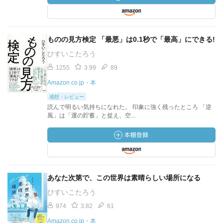
ものの見方検定 「最悪」は0.1秒で「最高」にできる!
ひすいこたろう
1255
3.99
89
Amazon.co.jp・本
感想・レビュー
読んで明るい気持ちになれた。 印象に強く残ったところ 「逆
風」は「運の貯蓄」と捉え、空...
あなた次第で、この世界は素晴らしい場所になる
ひすいこたろう
974
3.82
61
Amazon.co.jp・本