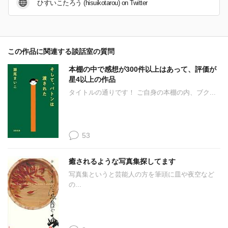
ひすいこたろう (hisuikotarou) on Twitter
この作品に関連する談話室の質問
本棚の中で感想が300件以上はあって、評価が
星4以上の作品
タイトルの通りです！ ご自身の本棚の内、ブク...
53
癒されるような写真集探してます
写真集というと芸能人の方を筆頭に皿や夜空など
の...