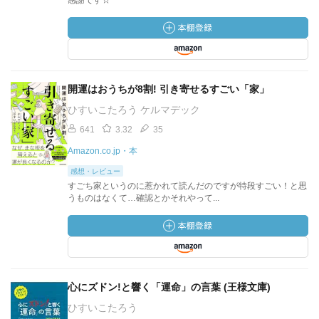
感謝です☆
開運はおうちが8割! 引き寄せるすごい「家」
ひすいこたろう ケルマデック
641
3.32
35
Amazon.co.jp・本
感想・レビュー
すごち家というのに惹かれて読んだのですが特段すごい！と思
うものはなくて…確認とかそれやって...
心にズドン!と響く「運命」の言葉 (王様文庫)
ひすいこたろう