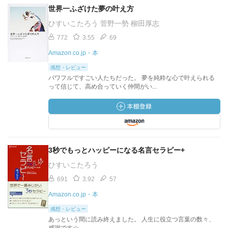
世界一ふざけた夢の叶え方
ひすいこたろう 菅野一勢 柳田厚志
772
3.55
69
Amazon.co.jp・本
感想・レビュー
パワフルですごい人たちだった。 夢を純粋な心で叶えられる
って信じて、高め合っていく仲間がい...
3秒でもっとハッピーになる名言セラピー+
ひすいこたろう
691
3.92
57
Amazon.co.jp・本
感想・レビュー
あっという間に読み終えました。 人生に役立つ言葉の数々、