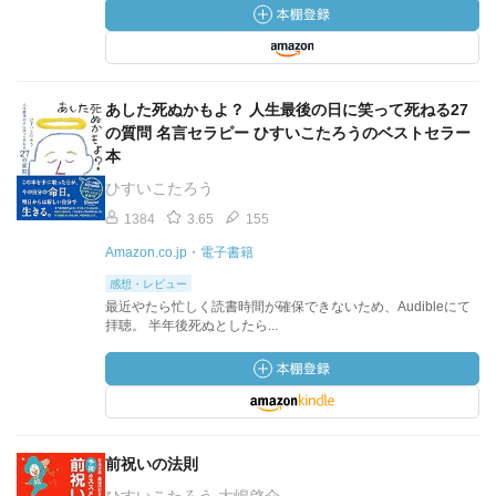
あした死ぬかもよ？ 人生最後の日に笑って死ねる27
の質問 名言セラピー ひすいこたろうのベストセラー
本
ひすいこたろう
1384
3.65
155
Amazon.co.jp・電子書籍
感想・レビュー
最近やたら忙しく読書時間が確保できないため、Audibleにて
拝聴。 半年後死ぬとしたら...
前祝いの法則