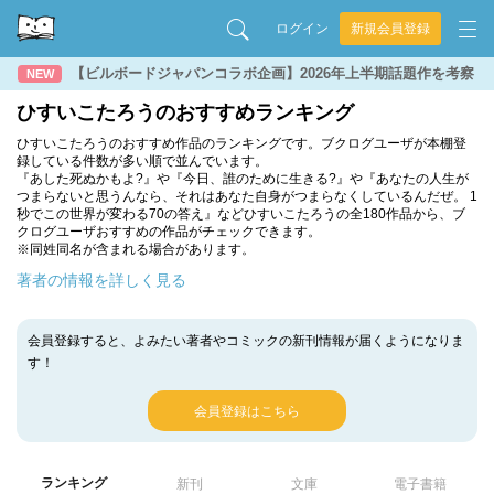
ログイン
新規会員登録
【ビルボードジャパンコラボ企画】2026年上半期話題作を考察
NEW
ひすいこたろうのおすすめランキング
ひすいこたろうのおすすめ作品のランキングです。ブクログユーザが本棚登
録している件数が多い順で並んでいます。
『あした死ぬかもよ?』や『今日、誰のために生きる?』や『あなたの人生が
つまらないと思うんなら、それはあなた自身がつまらなくしているんだぜ。 1
秒でこの世界が変わる70の答え』などひすいこたろうの全180作品から、ブ
クログユーザおすすめの作品がチェックできます。
※同姓同名が含まれる場合があります。
著者の情報を詳しく見る
会員登録すると、よみたい著者やコミックの新刊情報が届くようになりま
す！
会員登録はこちら
ランキング
新刊
文庫
電子書籍