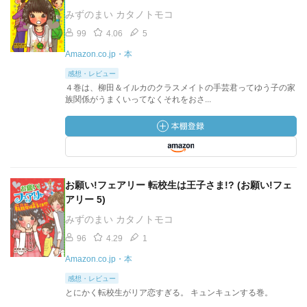
みずのまい カタノトモコ
99
4.06
5
Amazon.co.jp・本
感想・レビュー
４巻は、柳田＆イルカのクラスメイトの手芸君ってゆう子の家
族関係がうまくいってなくそれをおさ...
お願い!フェアリー 転校生は王子さま!? (お願い!フェ
アリー 5)
みずのまい カタノトモコ
96
4.29
1
Amazon.co.jp・本
感想・レビュー
とにかく転校生がリア恋すぎる。 キュンキュンする巻。