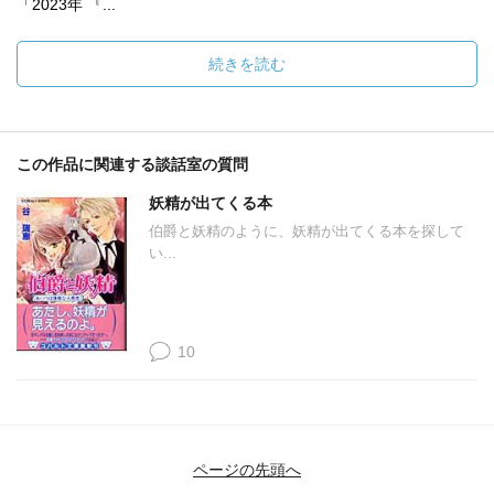
「2023年 『...
続きを読む
この作品に関連する談話室の質問
妖精が出てくる本
伯爵と妖精のように、妖精が出てくる本を探して
い...
10
ページの先頭へ