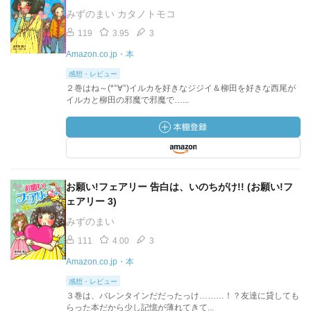
みずのまい カタノトモコ
119
3.95
3
Amazon.co.jp・本
感想・レビュー
２巻はね～(*°∀°)イルカを好きなジジイ＆柳田を好きな西尾が
イルカと柳田の邪魔で邪魔で…...
お願い!フェアリー 告白は、いのちがけ!! (お願い!フ
ェアリー 3)
みずのまい
111
4.00
3
Amazon.co.jp・本
感想・レビュー
３巻は、バレンタインだだったっけ………！？友達に貸しても
らった本だから少し記憶が薄れてきて...