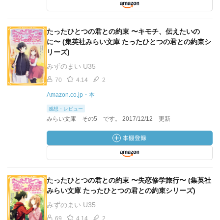
たったひとつの君との約束 〜キモチ、伝えたいの
に〜 (集英社みらい文庫 たったひとつの君との約束シ
リーズ)
みずのまい U35
70
4.14
2
Amazon.co.jp・本
感想・レビュー
みらい文庫 その5 です。 2017/12/12 更新
たったひとつの君との約束 〜失恋修学旅行〜 (集英社
みらい文庫 たったひとつの君との約束シリーズ)
みずのまい U35
69
4.14
2