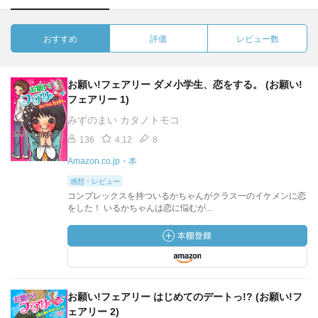
おすすめ
評価
レビュー数
お願い!フェアリー ダメ小学生、恋をする。 (お願い!
フェアリー 1)
みずのまい カタノトモコ
136
4.12
8
Amazon.co.jp・本
感想・レビュー
コンプレックスを持ついるかちゃんがクラス一のイケメンに恋
をした！ いるかちゃんは恋に悩むが...
お願い!フェアリー はじめてのデートっ!? (お願い!フ
ェアリー 2)