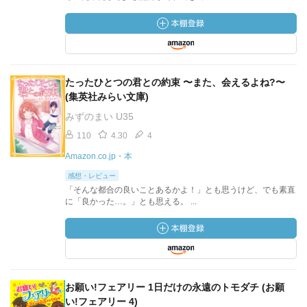
たったひとつの君との約束 〜また、会えるよね?〜
(集英社みらい文庫)
みずのまい U35
110
4.30
4
Amazon.co.jp・本
感想・レビュー
「そんな都合の良いことあるかよ！」とも思うけど、でも素直
に「良かった…。」とも思える。 ...
お願い!フェアリー 1日だけの永遠のトモダチ (お願
い!フェアリー 4)