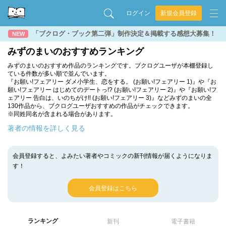
ログイン
新規会員登録
「ブクログ・ブック第二弾」制作決定＆掲載する感想大募集！
NEW
みずのまいのおすすめランキング
みずのまいのおすすめ作品のランキングです。ブクログユーザが本棚登録し
ている件数が多い順で並んでいます。
『お願い!フェアリー ダメ小学生、恋をする。 (お願い!フェアリー 1)』や『お
願い!フェアリー はじめてのデートっ!? (お願い!フェアリー 2)』や『お願い!フ
ェアリー 告白は、いのちがけ!! (お願い!フェアリー 3)』などみずのまいの全
130作品から、ブクログユーザおすすめの作品がチェックできます。
※同姓同名が含まれる場合があります。
著者の情報を詳しく見る
会員登録すると、よみたい著者やコミックの新刊情報が届くようになりま
す！
会員登録はこちら
ランキング
新刊
電子書籍