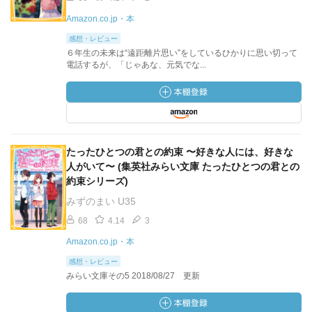
Amazon.co.jp・本
感想・レビュー
６年生の未来は“遠距離片思い”をしているひかりに思い切って
電話するが、「じゃあな、元気でな...
たったひとつの君との約束 〜好きな人には、好きな
人がいて〜 (集英社みらい文庫 たったひとつの君との
約束シリーズ)
みずのまい U35
68
4.14
3
Amazon.co.jp・本
感想・レビュー
みらい文庫その5 2018/08/27 更新