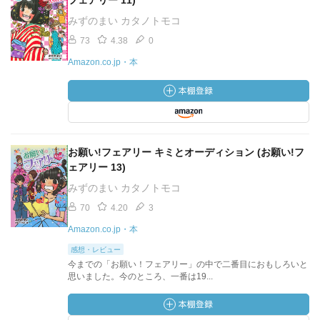
フェアリー 11)
みずのまい カタノトモコ
73
4.38
0
Amazon.co.jp・本
お願い!フェアリー キミとオーディション (お願い!フ
ェアリー 13)
みずのまい カタノトモコ
70
4.20
3
Amazon.co.jp・本
感想・レビュー
今までの「お願い！フェアリー」の中で二番目におもしろいと
思いました。今のところ、一番は19...