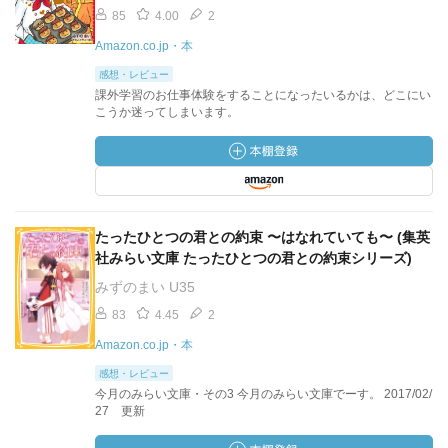
85
4.00
2
Amazon.co.jp・本
感想・レビュー
課外学習のお仕事体験をすることになったいるかは、どこにい
こうか迷ってしまいます。
たったひとつの君との約束 〜はなれていても〜 (集英
社みらい文庫 たったひとつの君との約束シリーズ)
みずのまい U35
83
4.45
2
Amazon.co.jp・本
感想・レビュー
今月のみらい文庫・その3 今月のみらい文庫でーす。 2017/02/
27 更新