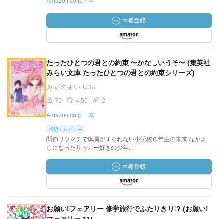
Amazon.co.jp・本
たったひとつの君との約束 〜かなしいうそ〜 (集英社
みらい文庫 たったひとつの君との約束シリーズ)
みずのまい U35
75
4.50
2
Amazon.co.jp・本
感想・レビュー
関節リウマチで体調がすぐれない小学校６年生の未来 なかよ
しになったサッカー好きの少年...
お願い!フェアリー 修学旅行でふたりきり!? (お願い!