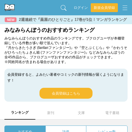
ログイン
新規会員登録
2週連続で『薬屋のひとりごと』17巻が1位！マンガランキング
NEW
みなみらんぼうのおすすめランキング
みなみらんぼうのおすすめ作品のランキングです。ブクログユーザが本棚登
録している件数が多い順で並んでいます。
『月からきたうさぎ (fanfanファンタジー)』や『空とぶくじら』や『かわうそ
がひろったちょきん箱 (ファンファンファンタジー)』などみなみらんぼうの
全45作品から、ブクログユーザおすすめの作品がチェックできます。
※同姓同名が含まれる場合があります。
会員登録すると、よみたい著者やコミックの新刊情報が届くようになりま
す！
会員登録はこちら
ランキング
新刊
文庫
電子書籍
おすすめ
評価
レビュー数