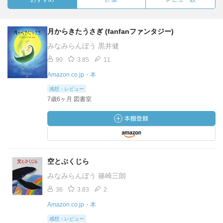
月からきたうさぎ (fanfanファンタジー)
みなみらんぼう 黒井健
90
3.85
11
Amazon.co.jp・本
感想・レビュー
7歳6ヶ月 図書室
空とぶくじら
みなみらんぼう 篠崎三朗
36
3.83
2
Amazon.co.jp・本
感想・レビュー