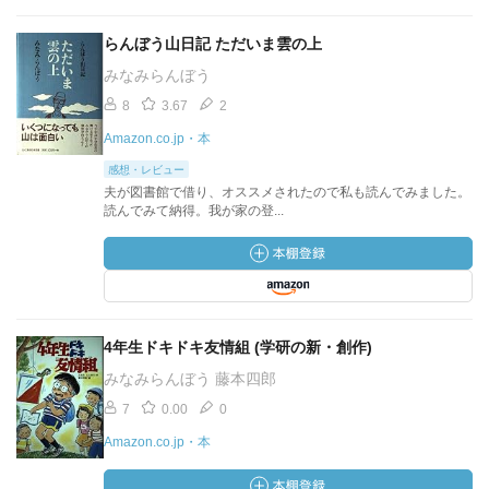
らんぼう山日記 ただいま雲の上
みなみらんぼう
8
3.67
2
Amazon.co.jp・本
感想・レビュー
夫が図書館で借り、オススメされたので私も読んでみました。
読んでみて納得。我が家の登...
4年生ドキドキ友情組 (学研の新・創作)
みなみらんぼう 藤本四郎
7
0.00
0
Amazon.co.jp・本