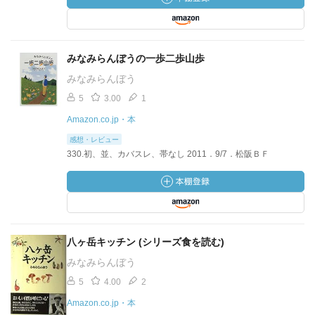
みなみらんぼうの一歩二歩山歩
みなみらんぼう
5
3.00
1
Amazon.co.jp・本
感想・レビュー
330.初、並、カバスレ、帯なし 2011．9/7．松阪ＢＦ
八ヶ岳キッチン (シリーズ食を読む)
みなみらんぼう
5
4.00
2
Amazon.co.jp・本