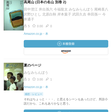
高尾山 (日本の名山 別巻 2)
田中澄江 井出孫六 今福龍太 みなみらんぼう 尾崎喜八
沢野ひとし 北原白秋 岸本葉子 武田久吉 串田孫一 今
井通子
5
0.00
0
Amazon.co.jp・本
夏のページ
みなみらんぼう
3
3.00
1
Amazon.co.jp・本
感想・レビュー
それはちょっと・・・、と思えるシーンもあったけど、所詮小
説だから、これもありかなと思う。