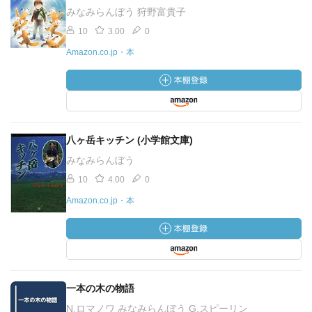
みなみらんぼう 狩野富貴子
10
3.00
0
Amazon.co.jp・本
八ヶ岳キッチン (小学館文庫)
みなみらんぼう
10
4.00
0
Amazon.co.jp・本
一本の木の物語
N.ロマノワ みなみらんぼう G.スピーリン