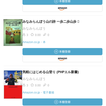
みなみらんぼう山の詩 一歩二歩山歩 
みなみらんぼう
3
0.00
0
Amazon.co.jp・本
気軽にはじめる山登り (PHPエル新書)
みなみらんぼう
3
0.00
0
Amazon.co.jp・電子書籍