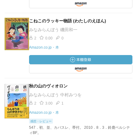
こねこのラッキー物語 (わたしのえほん)
みなみらんぼう 磯田和一
2
0.00
0
Amazon.co.jp・本
秋の山のヴィオロン
みなみらんぼう 中村みつを
2
3.00
1
Amazon.co.jp・本
感想・レビュー
547．初、並、カバスレ、帯付。 2010．8．3．鈴鹿ベルシテ
ィBF。