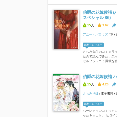
伯爵の花嫁候補 
スペシャル 86)
15
人
3.67
アニー・バロウズ
本
感想・レビュー
さちみ先生のコミカラ
たので読んでみた、久
セルフツッコミ満載な独
伯爵の花嫁候補 
15
人
4.20
さちみりほ
電子書籍
感想・レビュー
ハーレクインコミックに
ったキッカケ。 ヒロイ