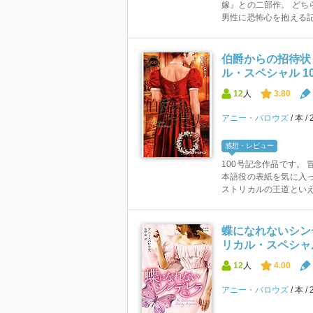
嫁』との二部作。 どち
男性に恐怖心を抱える記
伯爵からの招待状
ル・スペシャル 10
12
人
3.80
アニー・バロウズ
本
感想・レビュー
100号記念作品です。
本語役の表紙を気に入っ
ストリカルの王道といえる
蝶になれないシン
リカル・スペシャル 
12
人
4.00
アニー・バロウズ
本