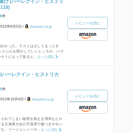
選び (ハーレクイン・ヒストリ
18)
6
件
レビューを読む
2015年9月5日
Amazon.co.jp
面白かった。ラストは少しうるっとき
ックに心を閉ざしていくところや、ハヴ
そうになって焦ると...
もっと読む
 (ハーレクイン・ヒストリカ
5
件
レビューを読む
2013年10月4日
Amazon.co.jp
とされてしまい秘密を抱える薄幸なヒロ
する元海軍大佐の不器用で傷つきやすい
な、リージェンシーロ...
もっと読む