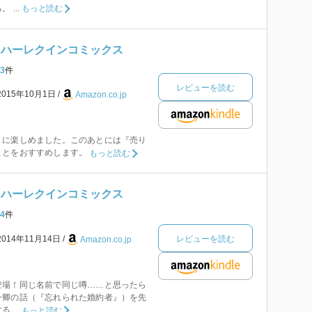
...
もっと読む
 ハーレクインコミックス
3
件
レビューを読む
2015年10月1日
Amazon.co.jp
りに楽しめました。このあとには『売り
ことをおすすめします。
もっと読む
 ハーレクインコミックス
4
件
レビューを読む
2014年11月14日
Amazon.co.jp
登場！同じ名前で同じ噂……と思ったら
ン卿の話（『忘れられた婚約者』）を先
する。
もっと読む