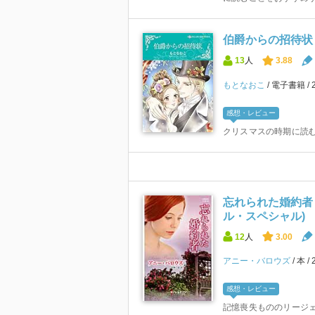
伯爵からの招待状
13
人
3.88
もとなおこ
電子書籍
感想・レビュー
クリスマスの時期に読
忘れられた婚約者
ル・スペシャル)
12
人
3.00
アニー・バロウズ
本
感想・レビュー
記憶喪失もののリージェ