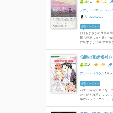
164
人
4.12
メアリー・アン・シェ
Amazon.co.jp
感想・レビュー
(下)もまさかの往復書
帳も登場します笑) 「
に恥ずかしい笑 文通相手
伯爵の花嫁候補 (
22
人
4.00
アニー・バロウズ
マン
感想・レビュー
バナー広告で気になっ
たりがすれ違いつつも
事にハッピーエンド。