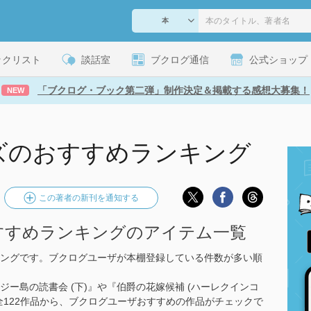
ックリスト
談話室
ブクログ通信
公式ショップ
「ブクログ・ブック第二弾」制作決定＆掲載する感想大募集！
NEW
ズのおすすめランキング
この著者の新刊を通知する
すすめランキングのアイテム一覧
ングです。ブクログユーザが本棚登録している件数が多い順
ジー島の読書会 (下)』や『伯爵の花嫁候補 (ハーレクインコ
の全122作品から、ブクログユーザおすすめの作品がチェックで