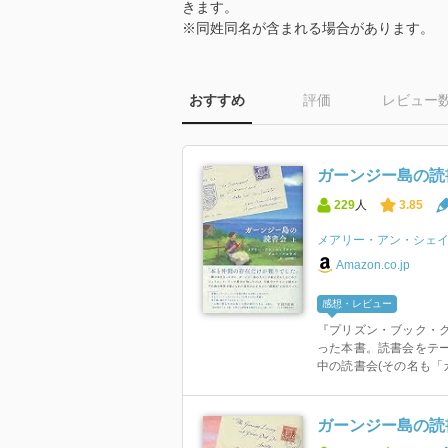
きます。
※同姓同名が含まれる場合があります。
おすすめ
評価
レビュー
ガーンジー島の読書
229
人
3.85
メアリー・アン・シェ
Amazon.co.jp
感想・レビュー
『プリズン・ブック・ク
った本書。読書会をテ
中の読書会(その名も「ガ
ガーンジー島の読書