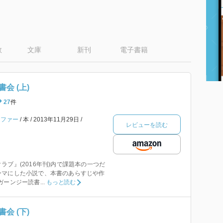
数
文庫
新刊
電子書籍
会 (上)
27
件
イファー
本
2013年11月29日
レビューを読む
ラブ』(2016年刊)内で課題本の一つだ
ーマにした小説で、本書のあらすじや作
ーンジー読書...
もっと読む
会 (下)