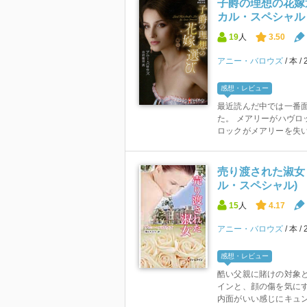
子爵の理想の花嫁
カル・スペシャル 1
19
人
3.50
アニー・バロウズ
本
感想・レビュー
最近読んだ中では一番
た。 メアリーがハヴロ
ロックがメアリーを失い
売り渡された淑女
ル・スペシャル)
15
人
4.17
アニー・バロウズ
本
感想・レビュー
酷い父親に賭けの対象
インと、顔の傷を気に
内面がいい感じにキュン