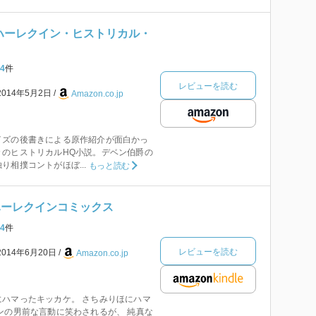
(ハーレクイン・ヒストリカル・
4
件
レビューを読む
2014年5月2日
Amazon.co.jp
イズの後書きによる原作紹介が面白かっ
々のヒストリカルHQ小説。デベン伯爵の
り相撲コントがほぼ...
もっと読む
ハーレクインコミックス
4
件
レビューを読む
2014年6月20日
Amazon.co.jp
ハマったキッカケ。 さちみりほにハマ
ンの男前な言動に笑わされるが、 純真な