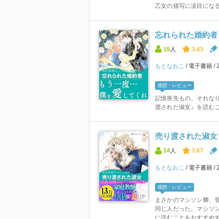
乙女の描写に涙目になる。 
忘れられた婚約者
15
人
3.43
もとなおこ
電子書籍
感想・レビュー
記憶喪失もの。それな
渡された淑女』を読む
売り渡された淑女
14
人
3.67
もとなおこ
電子書籍
感想・レビュー
まさかのマシソン卿、
同じ人だった。マシソ
に読むことをおすすめ