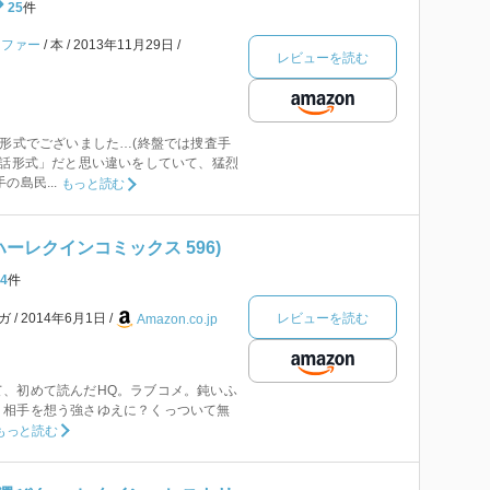
25
件
イファー
本
2013年11月29日
レビューを読む
簡形式でございました…(終盤では捜査手
会話形式」だと思い違いをしていて、猛烈
の島民...
もっと読む
ハーレクインコミックス 596)
4
件
レビューを読む
ガ
2014年6月1日
Amazon.co.jp
て、初めて読んだHQ。ラブコメ。鈍いふ
、相手を想う強さゆえに？くっついて無
もっと読む