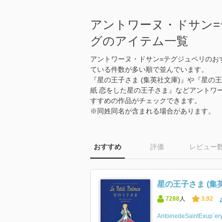
アントワーヌ・ドサン
グのアイテム一覧
アントワーヌ・ドサン=テグジュペリのお
ている件数が多い順で並んでいます。
『星の王子さま (集英社文庫)』や『星の
紙 恋をした星の王子さま』などアントワ
すすめの作品がチェックできます。
※同姓同名が含まれる場合があります。
おすすめ
評価
レビュー
星の王子さま (集
7288
人
3.92
AntoinedeSaintExup´er