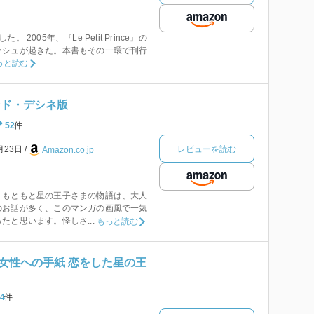
 2005年、『Le Petit Prince』の
ッシュが起きた。本書もその一環で刊行
っと読む
ンド・デシネ版
52
件
レビューを読む
月23日
Amazon.co.jp
。もともと星の王子さまの物語は、大人
のお話が多く、このマンガの画風で一気
たと思います。怪しさ...
もっと読む
女性への手紙 恋をした星の王
4
件