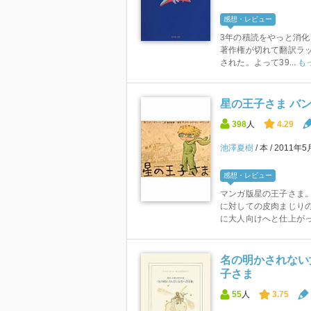
感想・レビュー
3年の積読をやっと消化した。
著作権が切れて翻訳ラ
された。よって39...
も
星の王子さま バ
398
人
4.29
池澤夏樹
本
2011年5
感想・レビュー
マンガ版星の王子さま
に対しての皮肉まじり
に大人向けへと仕上がっ
名の明かされない
子さま
55
人
3.75