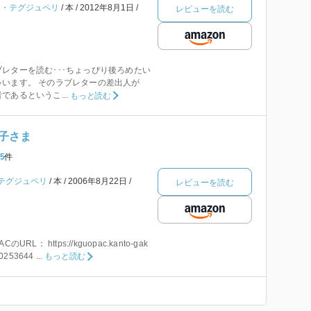
ン・テグジュペリ
本
2012年8月1日
レビューを読む
レターを読む･･･ちょっぴり後ろめたい
います。 そのラブレターの差出人が
あるというこ...
もっと読む
子さま
5
件
テグジュペリ
本
2006年8月22日
レビューを読む
L： https://kguopac.kanto-gak
0253644 ...
もっと読む