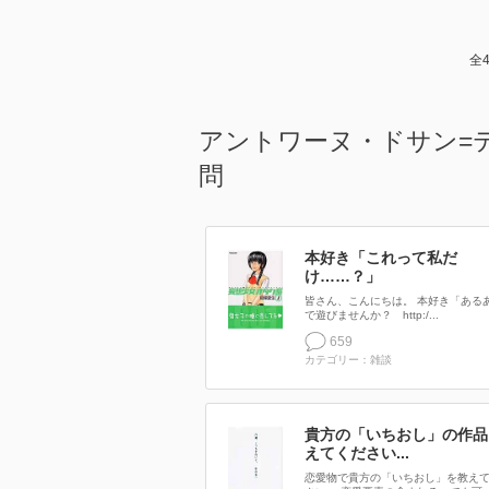
全
アントワーヌ・ドサン=
問
本好き「これって私だ
け……？」
皆さん、こんにちは。 本好き「ある
で遊びませんか？ http:/...
659
カテゴリー：雑談
貴方の「いちおし」の作品
えてください...
恋愛物で貴方の「いちおし」を教え