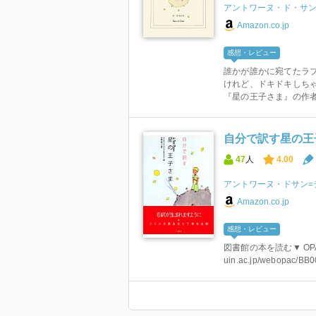
アントワーヌ・ド・サ
Amazon.co.jp
感想・レビュー
誰かが誰かに宛てたラブ
けれど、ドキドキしちゃ
『星の王子さま』の作者で
自分で訳す星の王
47
人
4.00
アントワーヌ・ドサン=
Amazon.co.jp
感想・レビュー
図書館の本を読む▼ OPACのUR
uin.ac.jp/webopac/BB0