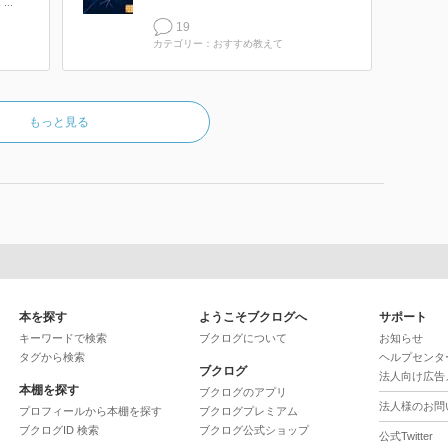
..
19
カテゴリー：おすすめ教えて
もっと見る
本を探す
ようこそブクログへ
サポート
キーワードで検索
ブクログについて
お知らせ
タグから検索
ヘルプセンタ
ブクログ
法人向け広告
本棚を探す
ブクログのアプリ
法人様のお問
プロフィールから本棚を探す
ブクログプレミアム
ブクログID 検索
ブクログ公式ショップ
公式Twitter