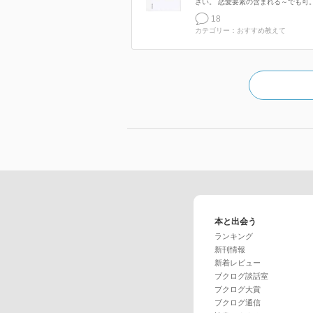
さい。 恋愛要素の含まれる～でも可。.
18
カテゴリー：おすすめ教えて
本と出会う
ランキング
新刊情報
新着レビュー
ブクログ談話室
ブクログ大賞
ブクログ通信