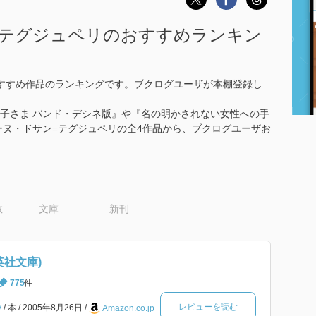
=テグジュペリのおすすめランキン
すすめ作品のランキングです。ブクログユーザが本棚登録し
王子さま バンド・デシネ版』や『名の明かされない女性への手
ーヌ・ドサン=テグジュペリの全4作品から、ブクログユーザお
数
文庫
新刊
英社文庫)
775
件
レビューを読む
y
本
2005年8月26日
Amazon.co.jp