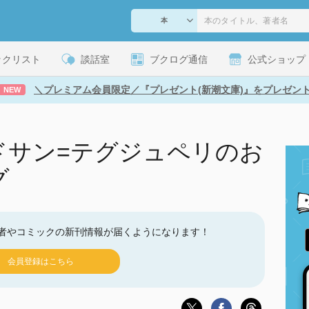
ックリスト
談話室
ブクログ通信
公式ショップ
＼プレミアム会員限定／『プレゼント(新潮文庫)』をプレゼン
NEW
ドサン=テグジュペリのお
グ
者やコミックの新刊情報が届くようになります！
会員登録はこちら