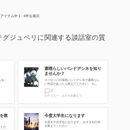
4アイテム中 1 - 4件を表示
テグジュペリに関連する談話室の質
素晴らしいバンドデシネを知り
ませんか？
ある」
ヨーロッパの漫画バンドデシネで素晴らし
い作品があったら教えてください。 ち...
9
カテゴリー：おすすめ教えて
を教
今度大学生になります
今度女子大学生になります。 おすすめの本
を教えてください
てくだ