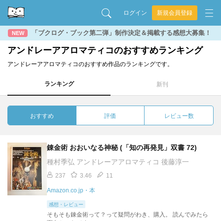
ログイン
新規会員登録
「ブクログ・ブック第二弾」制作決定＆掲載する感想大募集！
NEW
アンドレーアアロマティコのおすすめランキング
アンドレーアアロマティコのおすすめ作品のランキングです。
ランキング
新刊
おすすめ
評価
レビュー数
錬金術 おおいなる神秘 (「知の再発見」双書 72)
種村季弘 アンドレーアアロマティコ 後藤淳一
237
3.46
11
Amazon.co.jp・本
感想・レビュー
そもそも錬金術って？って疑問がわき、購入。 読んでみたら