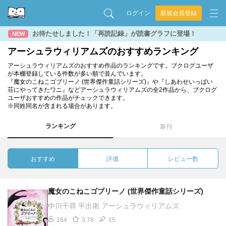
ログイン
新規会員登録
お待たせしました！「再読記録」が読書グラフに登場！
NEW
アーシュラウィリアムズのおすすめランキング
アーシュラウィリアムズのおすすめ作品のランキングです。ブクログユーザ
が本棚登録している件数が多い順で並んでいます。
『魔女のこねこゴブリーノ (世界傑作童話シリーズ)』や『しあわせいっぱい
荘にやってきたワニ』などアーシュラウィリアムズの全2作品から、ブクログ
ユーザおすすめの作品がチェックできます。
※同姓同名が含まれる場合があります。
ランキング
新刊
おすすめ
評価
レビュー数
魔女のこねこゴブリーノ (世界傑作童話シリーズ)
中川千尋 平出衛 アーシュラウィリアムズ
164
3.78
15