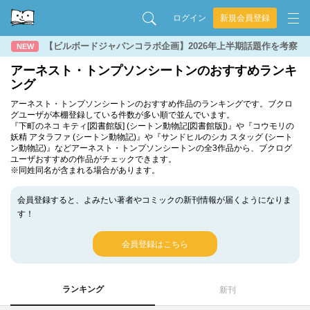
ログイン
新規会員登録
【ビルボードジャパンコラボ企画】2026年上半期話題作を考察
NEW
アーネスト・トンプソンシートンのおすすめランキ
ング
アーネスト・トンプソンシートンのおすすめ作品のランキングです。ブクロ
グユーザが本棚登録している件数が多い順で並んでいます。
『下町のネコ キティ[図書館版] (シートン動物記[図書館版])』や『コウモリの
妖精 アタラファ (シートン動物記)』や『サンドヒルのシカ スタッグ (シート
ン動物記)』などアーネスト・トンプソンシートンの全3作品から、ブクログ
ユーザおすすめの作品がチェックできます。
※同姓同名が含まれる場合があります。
会員登録すると、よみたい著者やコミックの新刊情報が届くようになりま
す！
会員登録はこちら
ランキング
新刊