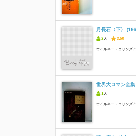
月長石〈下〉 (196
2
人
3.50
ウイルキー・コリンズ
世界大ロマン全集〈第
1
人
ウイルキー・コリンズ