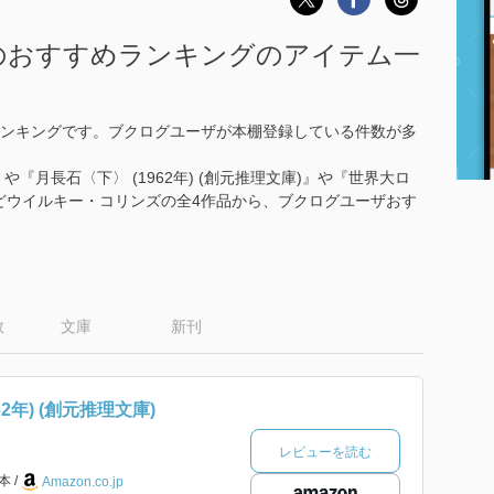
のおすすめランキングのアイテム一
ンキングです。ブクログユーザが本棚登録している件数が多
)』や『月長石〈下〉 (1962年) (創元推理文庫)』や『世界大ロ
』などウイルキー・コリンズの全4作品から、ブクログユーザおす
数
文庫
新刊
2年) (創元推理文庫)
レビューを読む
本
Amazon.co.jp