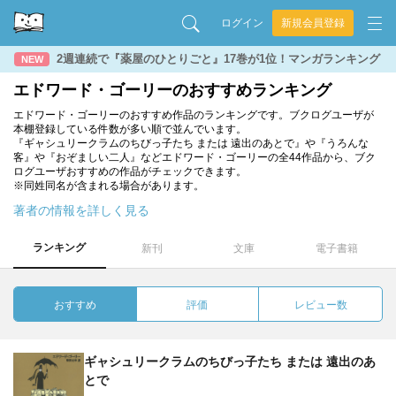
ログイン
新規会員登録
2週連続で『薬屋のひとりごと』17巻が1位！マンガランキング
NEW
エドワード・ゴーリーのおすすめランキング
エドワード・ゴーリーのおすすめ作品のランキングです。ブクログユーザが
本棚登録している件数が多い順で並んでいます。
『ギャシュリークラムのちびっ子たち または 遠出のあとで』や『うろんな
客』や『おぞましい二人』などエドワード・ゴーリーの全44作品から、ブク
ログユーザおすすめの作品がチェックできます。
※同姓同名が含まれる場合があります。
著者の情報を詳しく見る
ランキング
新刊
文庫
電子書籍
おすすめ
評価
レビュー数
ギャシュリークラムのちびっ子たち または 遠出のあ
とで