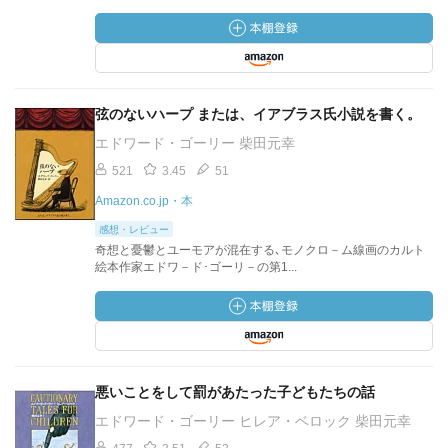
弦のないハープ または、イアブラス氏小説を書く。
エドワード・ゴーリー 柴田元幸
521
3.45
51
Amazon.co.jp・本
感想・レビュー
奇想と憂鬱とユーモアが混在する､モノクロ－ム線画のカルト
絵本作家エドワ－ド･ゴーリ－の第1...
悪いことをして罰があたった子どもたちの話
エドワード・ゴーリー ヒレア・ベロック 柴田元幸