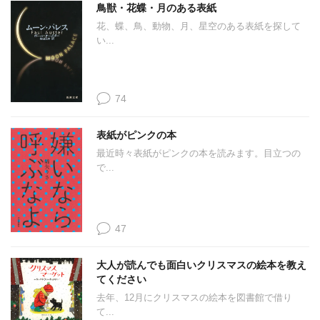
鳥獣・花蝶・月のある表紙
花、蝶、鳥、動物、月、星空のある表紙を探して
い...
74
表紙がピンクの本
最近時々表紙がピンクの本を読みます。目立つの
で...
47
大人が読んでも面白いクリスマスの絵本を教え
てください
去年、12月にクリスマスの絵本を図書館で借り
て...