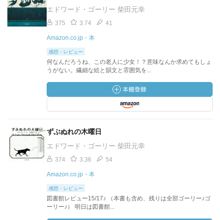
エドワード・ゴーリー 柴田元幸
375
3.74
41
Amazon.co.jp・本
感想・レビュー
何なんだろうね、この老人に少女！？意味なんか求めてもしょ
うがない。繊細な絵と韻文と雰囲気を...
ずぶぬれの木曜日
エドワード・ゴーリー 柴田元幸
374
3.36
54
Amazon.co.jp・本
感想・レビュー
図書館レビュー15/17♪ （本書も含め、残りは全部ゴーリー♪ゴ
ーリー♪） 明日は図書館...