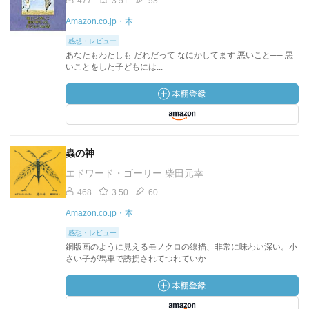
477
3.51
53
Amazon.co.jp・本
感想・レビュー
あなたもわたしも だれだって なにかしてます 悪いこと── 悪
いことをした子どもには...
蟲の神
エドワード・ゴーリー 柴田元幸
468
3.50
60
Amazon.co.jp・本
感想・レビュー
銅版画のように見えるモノクロの線描、非常に味わい深い。小
さい子が馬車で誘拐されてつれていか...