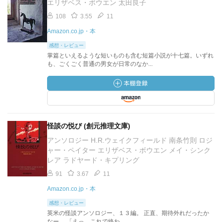
エリザベス・ボウエン 太田良子
108
3.55
11
Amazon.co.jp・本
感想・レビュー
掌篇といえるような短いものも含む短篇小説が十七篇。いずれ
も、ごくごく普通の男女が日常のなか...
怪談の悦び (創元推理文庫)
アンソロジー H.R.ウェイクフィールド 南条竹則 ロジ
ャー・ペイター エリザベス・ボウエン メイ・シンク
レア ラドヤード・キプリング
91
3.67
11
Amazon.co.jp・本
感想・レビュー
英米の怪談アンソロジー、１３編。 正直、期待外れだったか
なー。 「えっ、これで終わ...