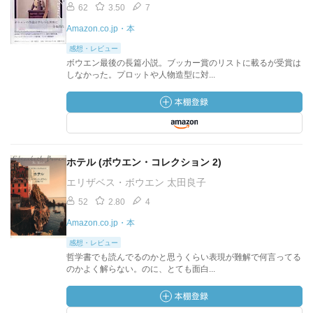
62
3.50
7
Amazon.co.jp・本
感想・レビュー
ボウエン最後の長篇小説。ブッカー賞のリストに載るが受賞は
しなかった。プロットや人物造型に対...
ホテル (ボウエン・コレクション 2)
エリザベス・ボウエン 太田良子
52
2.80
4
Amazon.co.jp・本
感想・レビュー
哲学書でも読んでるのかと思うくらい表現が難解で何言ってる
のかよく解らない。のに、とても面白...