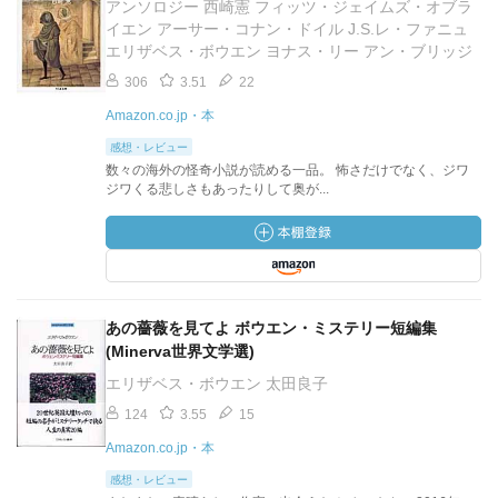
アンソロジー 西崎憲 フィッツ・ジェイムズ・オブラ
イエン アーサー・コナン・ドイル J.S.レ・ファニュ
エリザベス・ボウエン ヨナス・リー アン・ブリッジ
306
3.51
22
Amazon.co.jp・本
感想・レビュー
数々の海外の怪奇小説が読める一品。 怖さだけでなく、ジワ
ジワくる悲しさもあったりして奥が...
あの薔薇を見てよ ボウエン・ミステリー短編集
(Minerva世界文学選)
エリザベス・ボウエン 太田良子
124
3.55
15
Amazon.co.jp・本
感想・レビュー