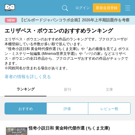
ログイン
新規会員登録
【ビルボードジャパンコラボ企画】2026年上半期話題作を考察
NEW
エリザベス・ボウエンのおすすめランキング
エリザベス・ボウエンのおすすめ作品のランキングです。ブクログユーザが
本棚登録している件数が多い順で並んでいます。
『怪奇小説日和 黄金時代傑作選 (ちくま文庫)』や『あの薔薇を見てよ ボウエ
ン・ミステリー短編集 (Minerva世界文学選)』や『パリの家』などエリザベ
ス・ボウエンの全21作品から、ブクログユーザおすすめの作品がチェックで
きます。
※同姓同名が含まれる場合があります。
著者の情報を詳しく見る
ランキング
新刊
文庫
おすすめ
評価
レビュー数
怪奇小説日和 黄金時代傑作選 (ちくま文庫)