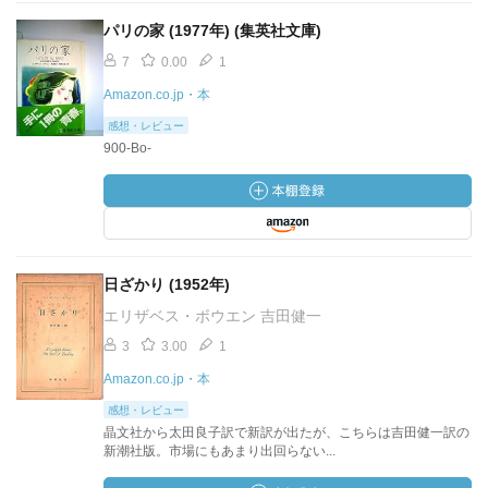
パリの家 (1977年) (集英社文庫)
7
0.00
1
Amazon.co.jp・本
感想・レビュー
900-Bo-
日ざかり (1952年)
エリザベス・ボウエン 吉田健一
3
3.00
1
Amazon.co.jp・本
感想・レビュー
晶文社から太田良子訳で新訳が出たが、こちらは吉田健一訳の
新潮社版。市場にもあまり出回らない...