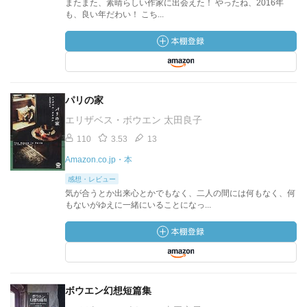
またまた、素晴らしい作家に出会えた！ やったね、2016年
も、良い年だわい！ こち...
パリの家
エリザベス・ボウエン 太田良子
110
3.53
13
Amazon.co.jp・本
感想・レビュー
気が合うとか出来心とかでもなく、二人の間には何もなく、何
もないがゆえに一緒にいることになっ...
ボウエン幻想短篇集