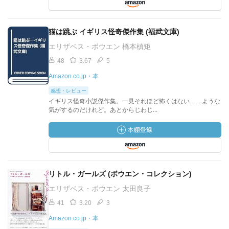
猫は跳ぶ イギリス怪奇傑作集 (福武文庫)
エリザベス・ボウエン 橋本槙矩
48
3.67
5
Amazon.co.jp・本
感想・レビュー
イギリス怪奇小説傑作集。一見それほど怖くはない……ような
気がするのだけれど。あとからじわじ...
リトル・ガールズ (ボウエン・コレクション)
エリザベス・ボウエン 太田良子
41
3.20
3
Amazon.co.jp・本