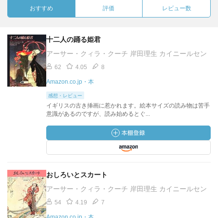
おすすめ
評価
レビュー数
十二人の踊る姫君
アーサー・クィラ・クーチ 岸田理生 カイニールセン
62
4.05
8
Amazon.co.jp・本
感想・レビュー
イギリスの古き挿画に惹かれます。絵本サイズの読み物は苦手
意識があるのですが、読み始めるとぐ...
おしろいとスカート
アーサー・クィラ・クーチ 岸田理生 カイニールセン
54
4.19
7
Amazon.co.jp・本