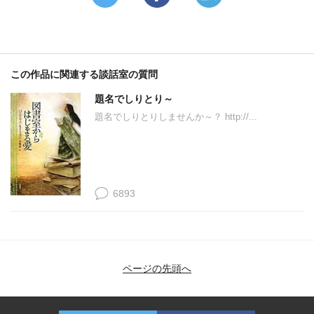
この作品に関連する談話室の質問
題名でしりとり～
題名でしりとりしませんか～？ http://...
6893
ページの先頭へ