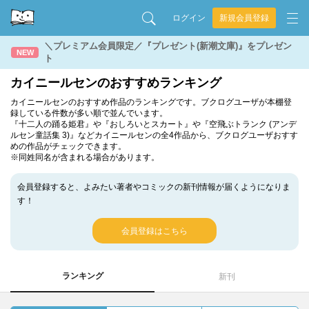
ログイン
新規会員登録
＼プレミアム会員限定／『プレゼント(新潮文庫)』をプレゼン
NEW
ト
カイニールセンのおすすめランキング
カイニールセンのおすすめ作品のランキングです。ブクログユーザが本棚登
録している件数が多い順で並んでいます。
『十二人の踊る姫君』や『おしろいとスカート』や『空飛ぶトランク (アンデ
ルセン童話集 3)』などカイニールセンの全4作品から、ブクログユーザおすす
めの作品がチェックできます。
※同姓同名が含まれる場合があります。
会員登録すると、よみたい著者やコミックの新刊情報が届くようになりま
す！
会員登録はこちら
ランキング
新刊