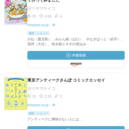
ミ作ってみました
カツヤマケイコ
35
4.00
4
Amazon.co.jp・本
感想・レビュー
がね（鹿児島）、みかん鍋（山口）、やなぎばっと（岩手）、
琉球（大分）、焼き鯖とネギの煮込み...
東京アンティークさんぽ コミックエッセイ
カツヤマケイコ
33
2.25
2
Amazon.co.jp・本
感想・レビュー
アンティークに興味がない人には…