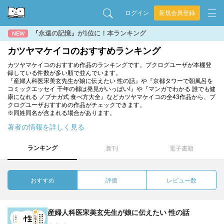
ログイン
新規会員登録
『永遠の記憶』が1位に！本ランキング
NEW
カツヤマケイコのおすすめランキング
カツヤマケイコのおすすめ作品のランキングです。ブクログユーザが本棚登
録している件数が多い順で並んでいます。
『産婦人科医宋美玄先生が娘に伝えたい 性の話』や『京都タワーで朝風呂を
コミックエッセイ 千年の都は発見がいっぱい!』や『マンガでわかる 誰でも健
康になれる ノブナガ式 食べ方大全』などカツヤマケイコの全43作品から、ブ
クログユーザおすすめの作品がチェックできます。
※同姓同名が含まれる場合があります。
著者の情報を詳しく見る
ランキング
新刊
電子書籍
おすすめ
評価
レビュー数
産婦人科医宋美玄先生が娘に伝えたい 性の話