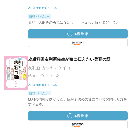
Amazon.co.jp・本
感想・レビュー
まだ一人飲みの勇気はないけど、ちょっと憧れる(＾ｰ^)ノ
皮膚科医友利新先生が娘に伝えたい美容の話
友利新 カツヤマケイコ
81
3.86
1
Amazon.co.jp・本
感想・レビュー
既知の情報が多かった。親が子供の美容についての関わり方を
学べる本。