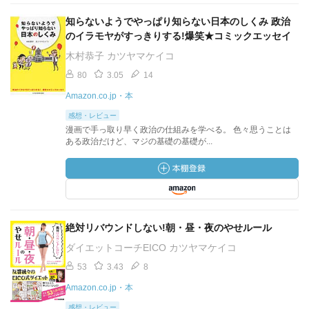
知らないようでやっぱり知らない日本のしくみ 政治
のイラモヤがすっきりする!爆笑★コミックエッセイ
木村恭子 カツヤマケイコ
80
3.05
14
Amazon.co.jp・本
感想・レビュー
漫画で手っ取り早く政治の仕組みを学べる。 色々思うことは
ある政治だけど、マジの基礎の基礎が...
絶対リバウンドしない!朝・昼・夜のやせルール
ダイエットコーチEICO カツヤマケイコ
53
3.43
8
Amazon.co.jp・本
感想・レビュー