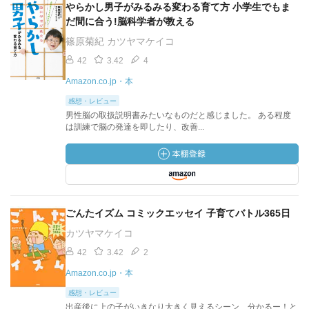
やらかし男子がみるみる変わる育て方 小学生でもま
だ間に合う!脳科学者が教える
篠原菊紀 カツヤマケイコ
42
3.42
4
Amazon.co.jp・本
感想・レビュー
男性脳の取扱説明書みたいなものだと感じました。 ある程度
は訓練で脳の発達を即したり、改善...
ごんたイズム コミックエッセイ 子育てバトル365日
カツヤマケイコ
42
3.42
2
Amazon.co.jp・本
感想・レビュー
出産後に上の子がいきなり大きく見えるシーン、分かるー！と