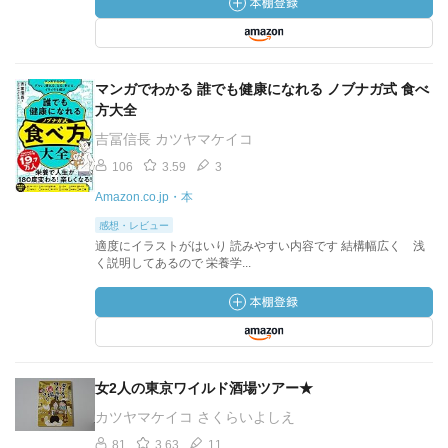
マンガでわかる 誰でも健康になれる ノブナガ式 食べ
方大全
吉冨信長 カツヤマケイコ
106
3.59
3
Amazon.co.jp・本
感想・レビュー
適度にイラストがはいり 読みやすい内容です 結構幅広く 浅
く説明してあるので 栄養学...
女2人の東京ワイルド酒場ツアー★
カツヤマケイコ さくらいよしえ
81
3.63
11