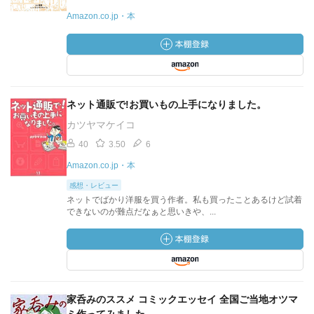
Amazon.co.jp・本
ネット通販で!お買いもの上手になりました。
カツヤマケイコ
40
3.50
6
Amazon.co.jp・本
感想・レビュー
ネットでばかり洋服を買う作者。私も買ったことあるけど試着
できないのが難点だなぁと思いきや、...
家呑みのススメ コミックエッセイ 全国ご当地オツマ