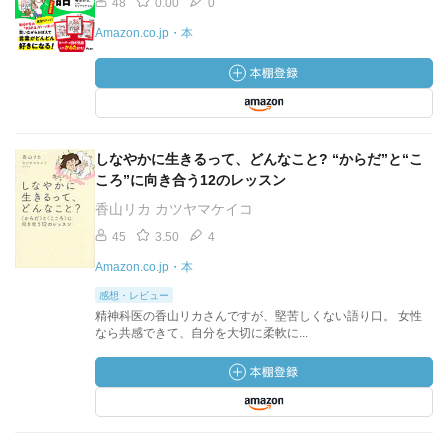
48
0.00
0
Amazon.co.jp・本
しなやかに生きるって、どんなこと? “からだ”と“こ
ころ”に向き合う12のレッスン
香山リカ カツヤマケイコ
45
3.50
4
Amazon.co.jp・本
感想・レビュー
精神科医の香山リカさんですが、堅苦しくない語り口。 女性
なら共感できて、自分を大切に柔軟に...