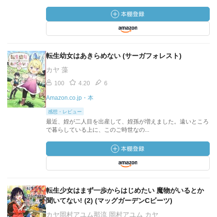
転生幼女はあきらめない (サーガフォレスト)
カヤ 藻
100
4.20
6
Amazon.co.jp・本
感想・レビュー
最近、姪が二人目を出産して、姪孫が増えました。遠いところ
で暮らしている上に、このご時世なの...
転生少女はまず一歩からはじめたい 魔物がいるとか
聞いてない! (2) (マッグガーデンCビーツ)
カヤ岡村アユム那流 岡村アユム カヤ