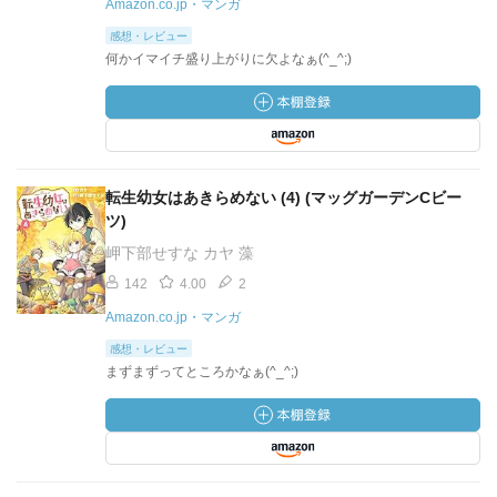
Amazon.co.jp・マンガ
感想・レビュー
何かイマイチ盛り上がりに欠よなぁ(^_^;)
転生幼女はあきらめない (4) (マッグガーデンCビー
ツ)
岬下部せすな カヤ 藻
142
4.00
2
Amazon.co.jp・マンガ
感想・レビュー
まずまずってところかなぁ(^_^;)