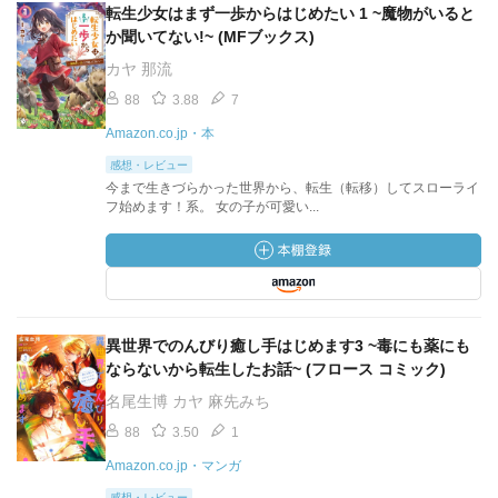
転生少女はまず一歩からはじめたい 1 ~魔物がいると
か聞いてない!~ (MFブックス)
カヤ 那流
88
3.88
7
Amazon.co.jp・本
感想・レビュー
今まで生きづらかった世界から、転生（転移）してスローライ
フ始めます！系。 女の子が可愛い...
異世界でのんびり癒し手はじめます3 ~毒にも薬にも
ならないから転生したお話~ (フロース コミック)
名尾生博 カヤ 麻先みち
88
3.50
1
Amazon.co.jp・マンガ
感想・レビュー