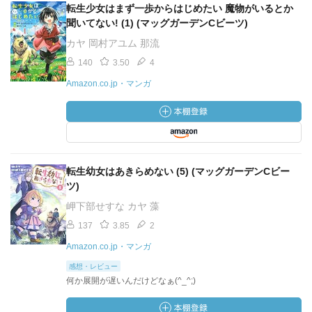
転生少女はまず一歩からはじめたい 魔物がいるとか
聞いてない! (1) (マッグガーデンCビーツ)
カヤ 岡村アユム 那流
140
3.50
4
Amazon.co.jp・マンガ
転生幼女はあきらめない (5) (マッグガーデンCビー
ツ)
岬下部せすな カヤ 藻
137
3.85
2
Amazon.co.jp・マンガ
感想・レビュー
何か展開が遅いんだけどなぁ(^_^;)