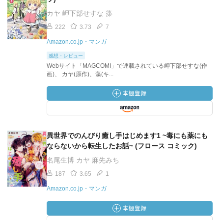
カヤ 岬下部せすな 藻
222
3.73
7
Amazon.co.jp・マンガ
感想・レビュー
Webサイト「MAGCOMI」で連載されている岬下部せすな(作
画)、 カヤ(原作)、藻(キ...
異世界でのんびり癒し手はじめます1 ~毒にも薬にも
ならないから転生したお話~ (フロース コミック)
名尾生博 カヤ 麻先みち
187
3.65
1
Amazon.co.jp・マンガ