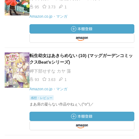
95
3.73
1
Amazon.co.jp・マンガ
転生幼女はあきらめない (10) (マッグガーデンコミッ
クスBeat'sシリーズ)
岬下部せすな カヤ 藻
93
3.63
1
Amazon.co.jp・マンガ
感想・レビュー
まあ肩の凝らない作品やねぇ＼(^o^)／