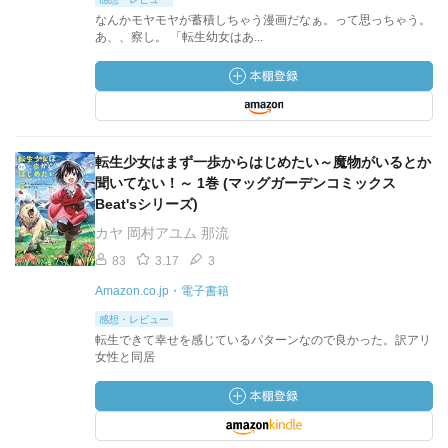
なんかモヤモヤが蓄積しちゃう漫画だなぁ。って思っちゃう。
あ、、察し。 「転生幼女はあ...
転生少女はまず一歩からはじめたい～魔物がいるとか
聞いてない！～ 1巻 (マッグガーデンコミックス
Beat'sシリーズ)
カヤ 岡村アユム 那流
83
3.17
3
Amazon.co.jp・電子書籍
感想・レビュー
転生できて幸せを感じているパターンなので良かった。訳アリ
女性と同居