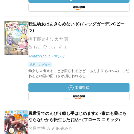
転生幼女はあきらめない (6) (マッグガーデンCビー
ツ)
岬下部せすな カヤ 藻
121
3.82
1
Amazon.co.jp・マンガ
感想・レビュー
幼女じゃ出来ることは限られるけど…あんまりそのへんにこだ
わると物語の面白さが損なわれるし…...
異世界でのんびり癒し手はじめます2 ~毒にも薬にも
ならないから転生したお話~ (フロース コミック)
名尾生博 カヤ 麻先みち