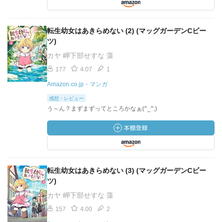
転生幼女はあきらめない (2) (マッグガーデンCビー
ツ)
カヤ 岬下部せすな 藻
177
4.07
1
Amazon.co.jp・マンガ
感想・レビュー
う～ん？まずまずってところかなぁ(^_^;)
転生幼女はあきらめない (3) (マッグガーデンCビー
ツ)
カヤ 岬下部せすな 藻
157
4.00
2