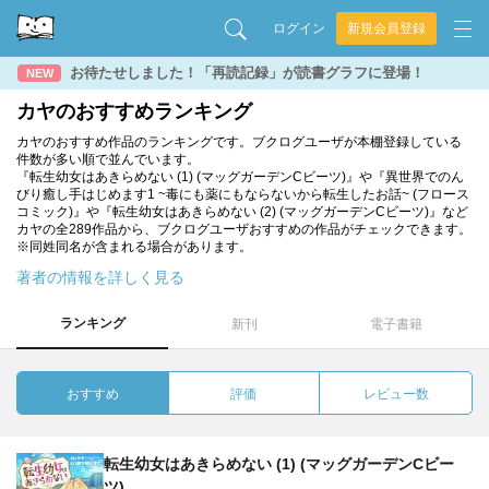
ログイン
新規会員登録
お待たせしました！「再読記録」が読書グラフに登場！
NEW
カヤのおすすめランキング
カヤのおすすめ作品のランキングです。ブクログユーザが本棚登録している
件数が多い順で並んでいます。
『転生幼女はあきらめない (1) (マッグガーデンCビーツ)』や『異世界でのん
びり癒し手はじめます1 ~毒にも薬にもならないから転生したお話~ (フロース
コミック)』や『転生幼女はあきらめない (2) (マッグガーデンCビーツ)』など
カヤの全289作品から、ブクログユーザおすすめの作品がチェックできます。
※同姓同名が含まれる場合があります。
著者の情報を詳しく見る
ランキング
新刊
電子書籍
おすすめ
評価
レビュー数
転生幼女はあきらめない (1) (マッグガーデンCビー
ツ)