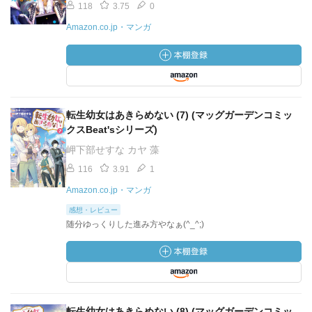
118
3.75
0
Amazon.co.jp・マンガ
転生幼女はあきらめない (7) (マッグガーデンコミッ
クスBeat'sシリーズ)
岬下部せすな カヤ 藻
116
3.91
1
Amazon.co.jp・マンガ
感想・レビュー
随分ゆっくりした進み方やなぁ(^_^;)
転生幼女はあきらめない (8) (マッグガーデンコミッ