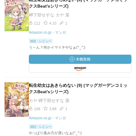
クスBeat'sシリーズ)
岬下部せすな カヤ 藻
112
4.10
1
Amazon.co.jp・マンガ
感想・レビュー
う～ん？何かイマイチやなぁ(^_^;)
転生幼女はあきらめない (9) (マッグガーデンコミッ
クスBeat'sシリーズ)
カヤ 岬下部せすな 藻
108
3.88
1
Amazon.co.jp・マンガ
感想・レビュー
やっぱり進み方が遅いなぁ(^_^;)