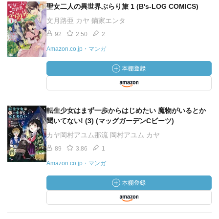
聖女二人の異世界ぶらり旅 1 (B's-LOG COMICS)
文月路亜 カヤ 鏑家エンタ
92
2.50
2
Amazon.co.jp・マンガ
転生少女はまず一歩からはじめたい 魔物がいるとか
聞いてない! (3) (マッグガーデンCビーツ)
カヤ岡村アユム那流 岡村アユム カヤ
89
3.86
1
Amazon.co.jp・マンガ