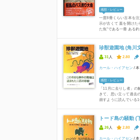
感想・レビュー
一度8冊くらい古本を
示が古くて 蓋を開けた
た魚"である一冊 ある釣り
珍獣遊園地 (角川
31
人
2.80
カール・ハイアセン
感想・レビュー
「11月に去りし者」の
きて、思い立って過去
崩すように読んでいる1冊目
トード島の騒動 (下
26
人
2.80
カール・ハイアセン