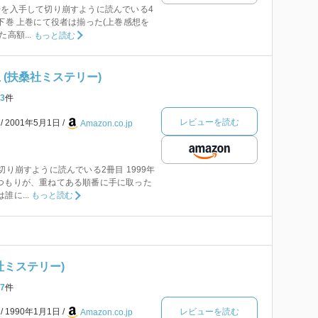
冊を入手して切り崩すように読んでいる4
の下巻 上巻にて役者は揃った(上巻感想を
高額...
もっと読む
 (扶桑社ミステリー)
3
件
レビューを読む
本
2001年5月1日
Amazon.co.jp
切り崩すように読んでいる2冊目 1999年
つもりが、重ねてある順番に手に取った
誰に...
もっと読む
社ミステリー)
7
件
レビューを読む
本
1990年1月1日
Amazon.co.jp