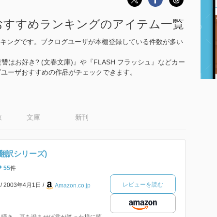
おすすめランキングのアイテム一覧
キングです。ブクログユーザが本棚登録している件数が多い
讐はお好き? (文春文庫)』や『FLASH フラッシュ』などカー
グユーザおすすめの作品がチェックできます。
数
文庫
新刊
・翻訳シリーズ)
55
件
レビューを読む
本
2003年4月1日
Amazon.co.jp
る囁き、耳を澄ませば君が笑った様に聴