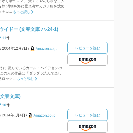
っかり者のママ、 賢くてやんちゃな主人
な妹 汚物を海に垂れ流すカジノ船を沈め
を助...
もっと読む
ドー (文春文庫 ハ-24-1)
11
件
レビューを読む
本
2004年12月7日
Amazon.co.jp
うに 読んでいるカール・ハイアセンの
作品 この人の作品は「ダラダラ読んで楽し
ロック...
もっと読む
(文春文庫)
16
件
レビューを読む
本
2014年1月4日
Amazon.co.jp