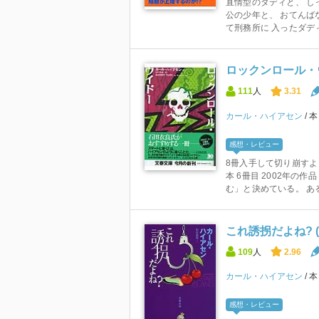
直情型のダディと、 し
公の少年と、 おてんば
て刑務所に 入ったダディ
ロックンロール・ウイ
111
人
3.31
カール・ハイアセン
感想・レビュー
8冊入手して切り崩すよ
本 6冊目 2002年の
む」と決めている。 ある
これ誘拐だよね? 
109
人
2.96
カール・ハイアセン
感想・レビュー