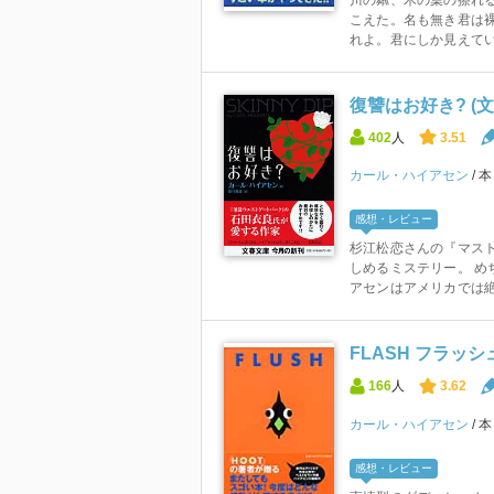
こえた。名も無き君は
れよ。君にしか見えてい
復讐はお好き? (
402
人
3.51
カール・ハイアセン
感想・レビュー
杉江松恋さんの『マスト
しめるミステリー。 め
アセンはアメリカでは絶大
FLASH フラッシ
166
人
3.62
カール・ハイアセン
感想・レビュー