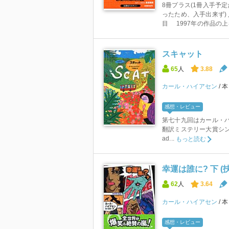
8冊プラス(1冊入手予
ったため、入手出来ず)
目 1997年の作品の上巻 
スキャット
65
人
3.88
カール・ハイアセン
感想・レビュー
第七十九回はカール・ハ
翻訳ミステリー大賞シンジケート 
ad...
もっと読む
幸運は誰に? 下 
62
人
3.64
カール・ハイアセン
感想・レビュー