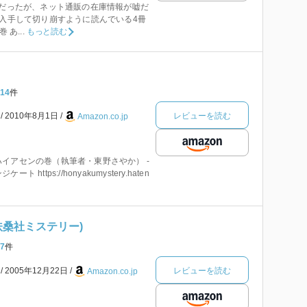
定だったが、ネット通販の在庫情報が嘘だ
 入手して切り崩すように読んでいる4冊
あ...
もっと読む
14
件
レビューを読む
本
2010年8月1日
Amazon.co.jp
イアセンの巻（執筆者・東野さやか） -
https://honyakumystery.haten
(扶桑社ミステリー)
7
件
レビューを読む
本
2005年12月22日
Amazon.co.jp