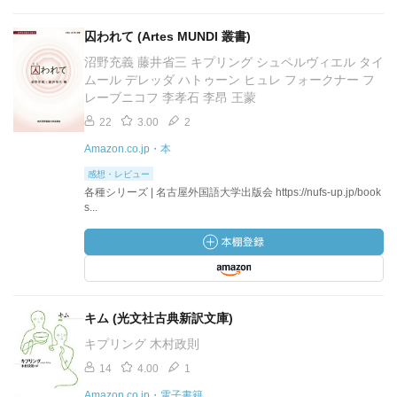
囚われて (Artes MUNDI 叢書)
沼野充義 藤井省三 キプリング シュペルヴィエル タイ
ムール デレッダ ハトゥーン ヒュレ フォークナー フ
レーブニコフ 李孝石 李昂 王蒙
22
3.00
2
Amazon.co.jp・本
感想・レビュー
各種シリーズ | 名古屋外国語大学出版会 https://nufs-up.jp/book
s...
キム (光文社古典新訳文庫)
キプリング 木村政則
14
4.00
1
Amazon.co.jp・電子書籍