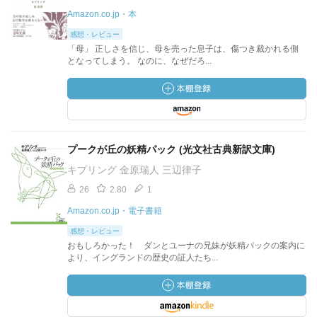
Amazon.co.jp・本
感想・レビュー
「母」 正しさを信じ、母を売った息子は、傷つき裁かれる側
となってしまう。 なのに、なぜだろ...
プークが丘の妖精パック (光文社古典新訳文庫)
キプリング 金原瑞人 三辺律子
26
2.80
1
Amazon.co.jp・電子書籍
感想・レビュー
おもしろかった！ ダンとユーナの兄妹が妖精パックの案内に
より、イングランドの歴史の証人たち...