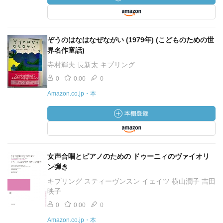
ぞうのはなはなぜながい (1979年) (こどものための世
界名作童話)
寺村輝夫 長新太 キプリング
0
0.00
0
Amazon.co.jp・本
女声合唱とピアノのための ドゥーニィのヴァイオリ
ン弾き
キプリング スティーヴンスン イェイツ 横山潤子 吉田
映子
0
0.00
0
Amazon.co.jp・本