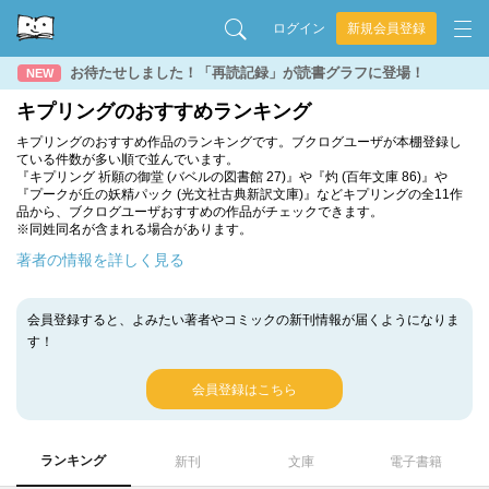
ログイン
新規会員登録
お待たせしました！「再読記録」が読書グラフに登場！
NEW
キプリングのおすすめランキング
キプリングのおすすめ作品のランキングです。ブクログユーザが本棚登録し
ている件数が多い順で並んでいます。
『キプリング 祈願の御堂 (バベルの図書館 27)』や『灼 (百年文庫 86)』や
『プークが丘の妖精パック (光文社古典新訳文庫)』などキプリングの全11作
品から、ブクログユーザおすすめの作品がチェックできます。
※同姓同名が含まれる場合があります。
著者の情報を詳しく見る
会員登録すると、よみたい著者やコミックの新刊情報が届くようになりま
す！
会員登録はこちら
ランキング
新刊
文庫
電子書籍