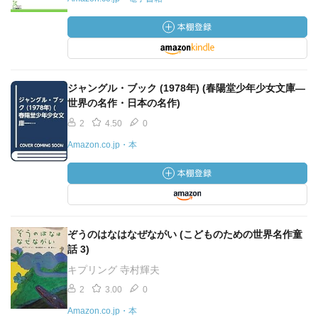
ジャングル・ブック (1978年) (春陽堂少年少女文庫―
世界の名作・日本の名作)
2
4.50
0
Amazon.co.jp・本
ぞうのはなはなぜながい (こどものための世界名作童
話 3)
キプリング 寺村輝夫
2
3.00
0
Amazon.co.jp・本