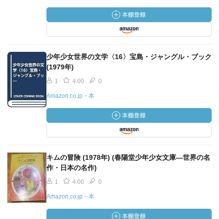
少年少女世界の文学〈16〉宝島・ジャングル・ブック
(1979年)
1
4.00
0
Amazon.co.jp・本
キムの冒険 (1978年) (春陽堂少年少女文庫―世界の名
作・日本の名作)
1
4.00
0
Amazon.co.jp・本