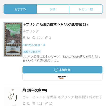
おすすめ
評価
レビュー数
キプリング 祈願の御堂 (バベルの図書館 27)
キプリング
42
3.70
3
Amazon.co.jp・本
感想・レビュー
ボルヘス監修の文学シリーズ。 他人のための祈りを叶えられ
るという「祈願の御堂」に...
灼 (百年文庫 86)
ヴィーヒェルト 原民喜 キプリング 橋本槇矩 鈴木仁子
41
4.13
10