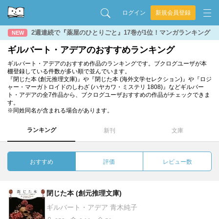
ログイン
新規会員登録
2週連続で『薬屋のひとりごと』17巻が1位！マンガランキング
NEW
ギルバート・アデアのおすすめランキング
ギルバート・アデアのおすすめ作品のランキングです。ブクログユーザが本
棚登録している件数が多い順で並んでいます。
『閉じた本 (創元推理文庫)』や『閉じた本 (海外文学セレクション)』や『ロジ
ャー・マーガトロイドのしわざ (ハヤカワ・ミステリ 1808)』などギルバー
ト・アデアの全7作品から、ブクログユーザおすすめの作品がチェックできま
す。
※同姓同名が含まれる場合があります。
ランキング
新刊
文庫
おすすめ
評価
レビュー数
閉じた本 (創元推理文庫)
ギルバート・アデア 青木純子