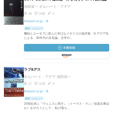
池田栄一 ギルバート・アデア
19
3.60
2
Amazon.co.jp・本
感想・レビュー
機知とユーモアに富んだ辛口なイギリスの批評家、G.アデア氏
による、90年代の文化論。文学や...
ラブ&デス
ギルバート・アデア 池田栄一
17
3.00
3
Amazon.co.jp・本
感想・レビュー
20世紀末に『ヴェニスに死す』（トーマス・マン／岩波文庫ほ
か）をやろうとして、 転げ落ち...