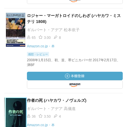
ロジャー・マーガトロイドのしわざ (ハヤカワ・ミス
テリ 1808)
ギルバート・アデア 松本依子
65
3.00
8
Amazon.co.jp・本
感想・レビュー
2008年1月15日、初、並、帯ビニカバー付 2017年2月17日、
津BF
作者の死 (ハヤカワ・ノヴェルズ)
ギルバート・アデア 高儀進
36
3.50
4
Amazon.co.jp・本