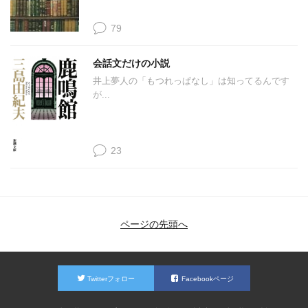
79
会話文だけの小説
井上夢人の「もつれっぱなし」は知ってるんです
が...
23
ページの先頭へ
Twitterフォロー
Facebookページ