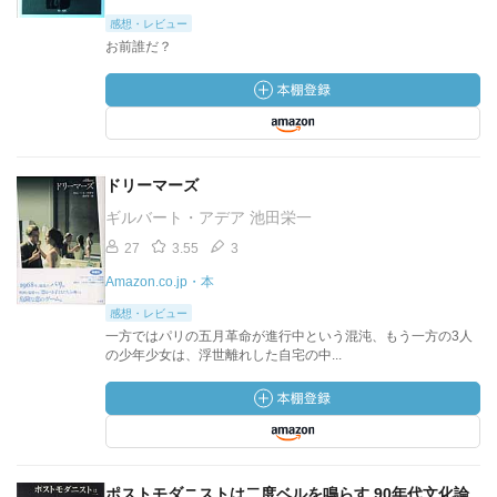
感想・レビュー
お前誰だ？
ドリーマーズ
ギルバート・アデア 池田栄一
27
3.55
3
Amazon.co.jp・本
感想・レビュー
一方ではパリの五月革命が進行中という混沌、もう一方の3人
の少年少女は、浮世離れした自宅の中...
ポストモダニストは二度ベルを鳴らす 90年代文化論