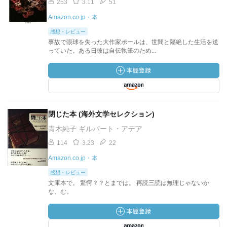
253
3.11
51
Amazon.co.jp・本
感想・レビュー
事故で眼球を失った大作家ポールは、世間と隔絶した生活を送
っていた。ある日彼は自伝執筆のため...
閉じた本 (海外文学セレクション)
青木純子 ギルバート・アデア
114
3.23
22
Amazon.co.jp・本
感想・レビュー
文庫本で。 驚愕？？とまでは。 再読三読は無理じゃないか
な、む。