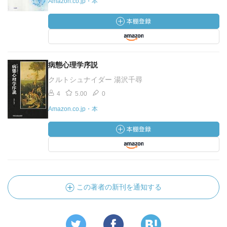
Amazon.co.jp・本
病態心理学序説
クルトシュナイダー 湯沢千尋
4
5.00
0
Amazon.co.jp・本
この著者の新刊を通知する