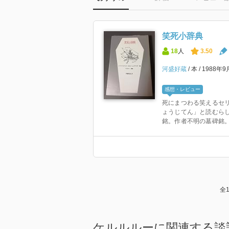
笑死小辞典
18
人
3.50
河盛好蔵
本
1988年9
感想・レビュー
死にまつわる笑えるセリ
ょうじてん」と読むらし
銘。作者不明の墓碑銘。老
全
ケルルルーに関連する談