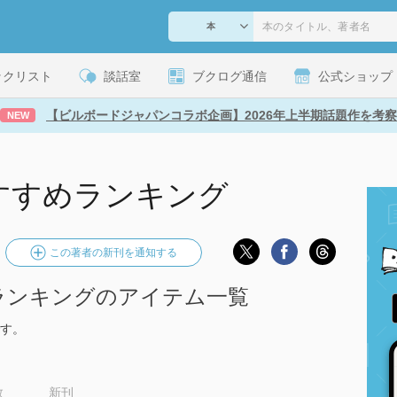
ックリスト
談話室
ブクログ通信
公式ショップ
【ビルボードジャパンコラボ企画】2026年上半期話題作を考察
NEW
すすめランキング
この著者の新刊を通知する
ランキングのアイテム一覧
す。
数
新刊