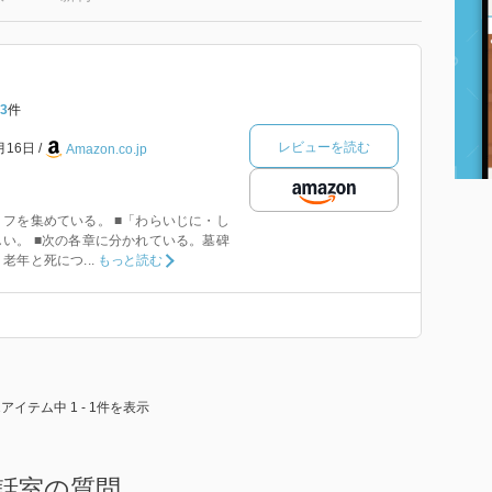
3
件
レビューを読む
月16日
Amazon.co.jp
フを集めている。 ■「わらいじに・し
い。 ■次の各章に分かれている。墓碑
年と死につ...
もっと読む
1アイテム中 1 - 1件を表示
話室の質問