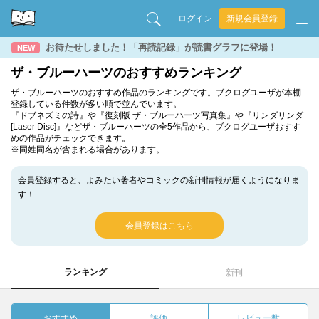
ログイン
新規会員登録
お待たせしました！「再読記録」が読書グラフに登場！
NEW
ザ・ブルーハーツのおすすめランキング
ザ・ブルーハーツのおすすめ作品のランキングです。ブクログユーザが本棚
登録している件数が多い順で並んでいます。
『ドブネズミの詩』や『復刻版 ザ・ブルーハーツ写真集』や『リンダリンダ
[Laser Disc]』などザ・ブルーハーツの全5作品から、ブクログユーザおすす
めの作品がチェックできます。
※同姓同名が含まれる場合があります。
会員登録すると、よみたい著者やコミックの新刊情報が届くようになりま
す！
会員登録はこちら
ランキング
新刊
おすすめ
評価
レビュー数