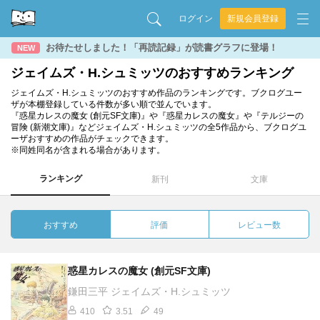
ログイン
新規会員登録
お待たせしました！「再読記録」が読書グラフに登場！
NEW
ジェイムズ・H.シュミッツのおすすめランキング
ジェイムズ・H.シュミッツのおすすめ作品のランキングです。ブクログユー
ザが本棚登録している件数が多い順で並んでいます。
『惑星カレスの魔女 (創元SF文庫)』や『惑星カレスの魔女』や『テルジーの
冒険 (新潮文庫)』などジェイムズ・H.シュミッツの全5作品から、ブクログユ
ーザおすすめの作品がチェックできます。
※同姓同名が含まれる場合があります。
ランキング
新刊
文庫
おすすめ
評価
レビュー数
惑星カレスの魔女 (創元SF文庫)
鎌田三平 ジェイムズ・H.シュミッツ
410
3.51
49