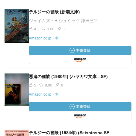
テルジーの冒険 (新潮文庫)
ジェイムズ・H.シュミッツ 鎌田三平
41
3.00
1
Amazon.co.jp・本
悪鬼の種族 (1980年) (ハヤカワ文庫―SF)
5
0.00
0
Amazon.co.jp・本
テルジーの冒険 (1984年) (Seishinsha SF