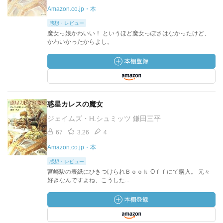
Amazon.co.jp・本
感想・レビュー
魔女っ娘かわいい！ というほど魔女っぽさはなかったけど、
かわいかったからよし。
惑星カレスの魔女
ジェイムズ・H.シュミッツ 鎌田三平
67
3.26
4
Amazon.co.jp・本
感想・レビュー
宮崎駿の表紙にひきつけられＢｏｏｋ Oｆｆにて購入。 元々
好きなんですよね、こうした...