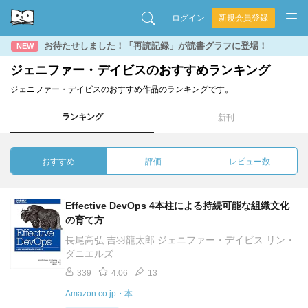
ログイン
新規会員登録
お待たせしました！「再読記録」が読書グラフに登場！
NEW
ジェニファー・デイビスのおすすめランキング
ジェニファー・デイビスのおすすめ作品のランキングです。
ランキング
新刊
おすすめ
評価
レビュー数
Effective DevOps 4本柱による持続可能な組織文化
の育て方
長尾高弘 吉羽龍太郎 ジェニファー・デイビス リン・
ダニエルズ
339
4.06
13
Amazon.co.jp・本