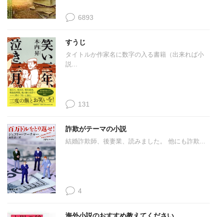
6893
すうじ
タイトルか作家名に数字の入る書籍（出来れば小
説...
131
詐欺がテーマの小説
結婚詐欺師、後妻業、読みました。 他にも詐欺...
4
海外小説のおすすめ教えてください。