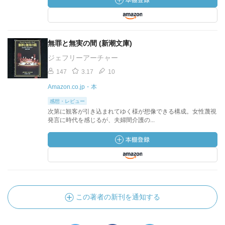
無罪と無実の間 (新潮文庫)
ジェフリーアーチャー
147
3.17
10
Amazon.co.jp・本
感想・レビュー
次第に観客が引き込まれてゆく様が想像できる構成。女性蔑視
発言に時代を感じるが、夫婦間介護の...
この著者の新刊を通知する