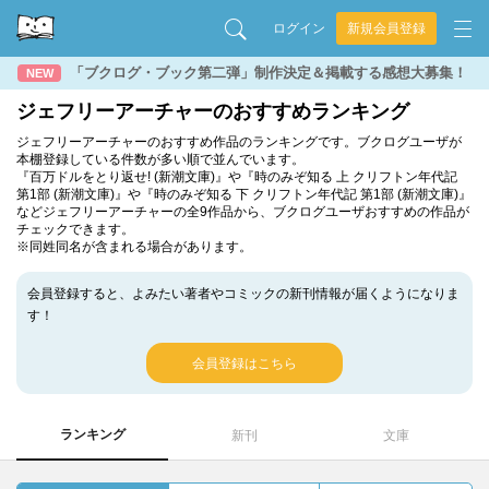
ログイン
新規会員登録
「ブクログ・ブック第二弾」制作決定＆掲載する感想大募集！
NEW
ジェフリーアーチャーのおすすめランキング
ジェフリーアーチャーのおすすめ作品のランキングです。ブクログユーザが
本棚登録している件数が多い順で並んでいます。
『百万ドルをとり返せ! (新潮文庫)』や『時のみぞ知る 上 クリフトン年代記
第1部 (新潮文庫)』や『時のみぞ知る 下 クリフトン年代記 第1部 (新潮文庫)』
などジェフリーアーチャーの全9作品から、ブクログユーザおすすめの作品が
チェックできます。
※同姓同名が含まれる場合があります。
会員登録すると、よみたい著者やコミックの新刊情報が届くようになりま
す！
会員登録はこちら
ランキング
新刊
文庫