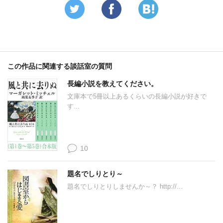
この作品に関連する談話室の質問
長編小説を教えてください。
文庫本で5冊以上あるくらいの長編小説が好きで
す...
10
題名でしりとり～
題名でしりとりしませんか～？ http://...