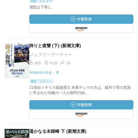
感想・レビュー
感想は下巻に
誇りと復讐 (下) (新潮文庫)
ジェフリーアーチャー
405
4.03
34
Amazon.co.jp・本
感想・レビュー
21世紀イギリス版巌窟王 本家デュマの方は、裁判で罪の意識
に苛まれた仇敵の一人が裁判の結...
遥かなる未踏峰 下 (新潮文庫)