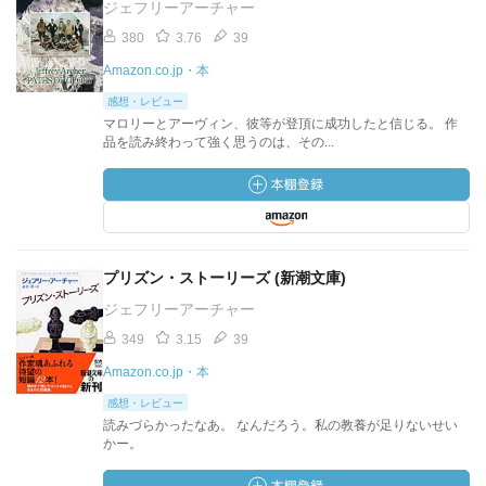
ジェフリーアーチャー
380
3.76
39
Amazon.co.jp・本
感想・レビュー
マロリーとアーヴィン、彼等が登頂に成功したと信じる。 作
品を読み終わって強く思うのは、その...
プリズン・ストーリーズ (新潮文庫)
ジェフリーアーチャー
349
3.15
39
Amazon.co.jp・本
感想・レビュー
読みづらかったなあ。 なんだろう。私の教養が足りないせい
かー。