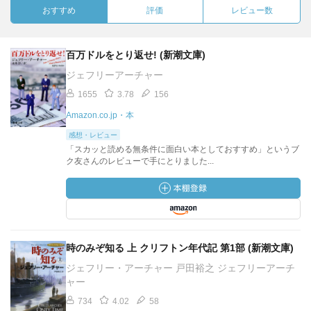
おすすめ
評価
レビュー数
百万ドルをとり返せ! (新潮文庫)
ジェフリーアーチャー
1655
3.78
156
Amazon.co.jp・本
感想・レビュー
「スカッと読める無条件に面白い本としておすすめ」というブ
ク友さんのレビューで手にとりました...
時のみぞ知る 上 クリフトン年代記 第1部 (新潮文庫)
ジェフリー・アーチャー 戸田裕之 ジェフリーアーチ
ャー
734
4.02
58