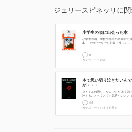
ジェリースピネッリに関
小学生の頃に出会った本
小学生の頃、学校や地域の図書館で
本。 その中で今でも印象に残って...
81
カテゴリー：雑談
本で思い切り泣きたいんで
が・・・
タイトルの通り、なんですが 本を読
泣することってとても気持ちのいい（.
44
カテゴリー：おすすめ教えて