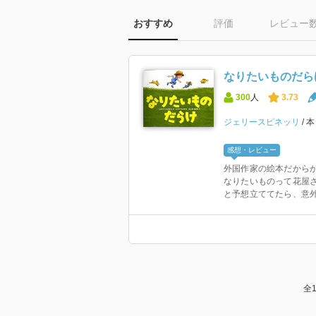
おすすめ
評価
レビュー
なりたいものだら
300
人
3.73
ジェリースピネッリ
感想・レビュー
外国作家の絵本だから
なりたいものって花屋
と予想立ててたら、意外
全