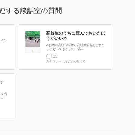
連する談話室の質問
高校生のうちに読んでおいたほ
うがいい本
借りた
私は現在高校３年生で 高校生活もあとすこ
しと なってきました。 高...
25
カテゴリー：おすすめ教えて
す
んで号
..