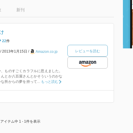
数
新刊
け
22
件
レビューを読む
本
2013年1月15日
Amazon.co.jp
か、ものすごくカラフルに思えました。
さんとか八百屋さんとかそういうのかな
な所からの夢を持って...
もっと読む
1アイテム中 1 - 1件を表示