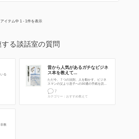
1アイテム中 1 - 1件を表示
連する談話室の質問
昔から人気があるガチなビジネ
ス本を教えて...
ている
ただ今、７つの法則、人を動かす、ビジネ
スマンの父より息子への30通の手紙を読...
7
カテゴリー：おすすめ教えて
是非教