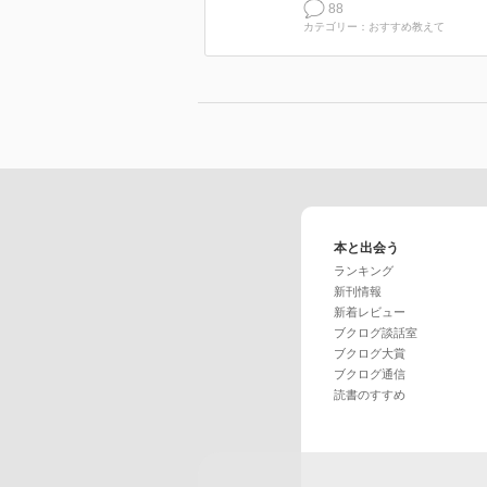
88
カテゴリー：おすすめ教えて
本と出会う
ランキング
新刊情報
新着レビュー
ブクログ談話室
ブクログ大賞
ブクログ通信
読書のすすめ