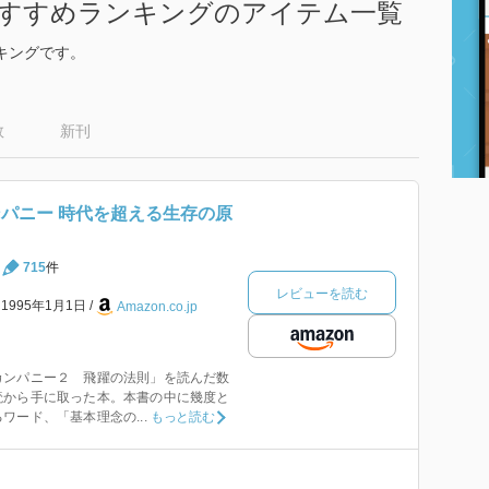
おすすめランキングのアイテム一覧
キングです。
数
新刊
ンパニー 時代を超える生存の原
715
件
レビューを読む
1995年1月1日
Amazon.co.jp
カンパニー２ 飛躍の法則」を読んだ数
読から手に取った本。本書の中に幾度と
ワード、「基本理念の...
もっと読む