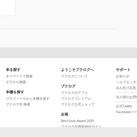
本を探す
ようこそブクログへ
サポート
キーワードで検索
ブクログについて
お知らせ
タグから検索
ヘルプセンタ
ブクログ
法人向け広告
本棚を探す
ブクログのアプリ
法人様のお問
プロフィールから本棚を探す
ブクログプレミアム
ブクログID 検索
ブクログ公式ショップ
公式Twitter
Facebookペ
企画
Best User Award 2025
ブクログ20周年特設サイト