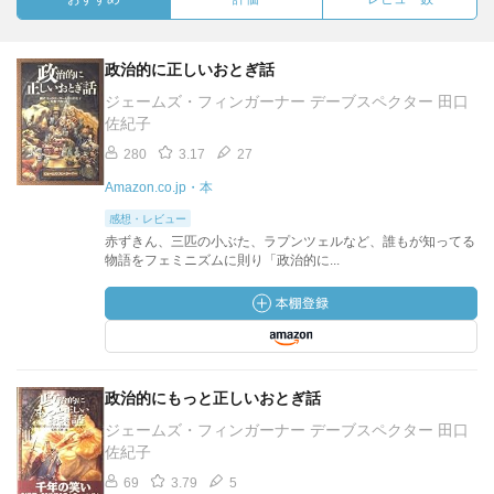
政治的に正しいおとぎ話
ジェームズ・フィンガーナー デーブスペクター 田口
佐紀子
280
3.17
27
Amazon.co.jp・本
感想・レビュー
赤ずきん、三匹の小ぶた、ラプンツェルなど、誰もが知ってる
物語をフェミニズムに則り「政治的に...
政治的にもっと正しいおとぎ話
ジェームズ・フィンガーナー デーブスペクター 田口
佐紀子
69
3.79
5