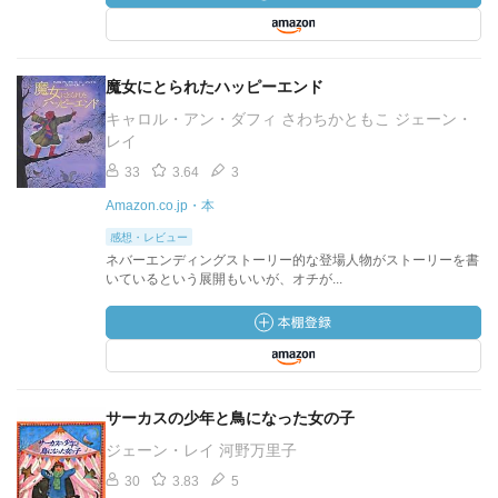
魔女にとられたハッピーエンド
キャロル・アン・ダフィ さわちかともこ ジェーン・
レイ
33
3.64
3
Amazon.co.jp・本
感想・レビュー
ネバーエンディングストーリー的な登場人物がストーリーを書
いているという展開もいいが、オチが...
サーカスの少年と鳥になった女の子
ジェーン・レイ 河野万里子
30
3.83
5