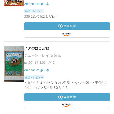
Amazon.co.jp・本
感想・レビュー
素敵な恋のお話しだわー
ノアのはこぶね
ジェーン・レイ 奥泉光
20
3.60
2
Amazon.co.jp・本
感想・レビュー
・まえがきはネタバレなので注意 ・あっさり淡々と事件がお
こる ・昔からあるおはなしに似...