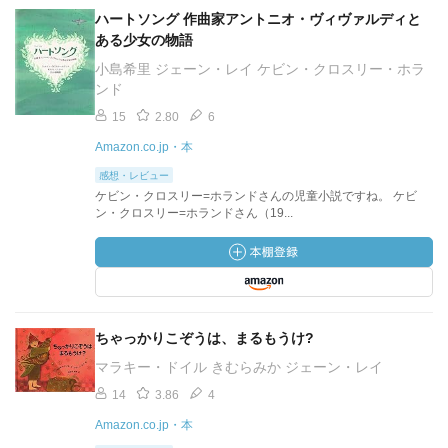
ハートソング 作曲家アントニオ・ヴィヴァルディと
ある少女の物語
小島希里 ジェーン・レイ ケビン・クロスリー・ホラ
ンド
15
2.80
6
Amazon.co.jp・本
感想・レビュー
ケビン・クロスリー=ホランドさんの児童小説ですね。 ケビ
ン・クロスリー=ホランドさん（19...
ちゃっかりこぞうは、まるもうけ?
マラキー・ドイル きむらみか ジェーン・レイ
14
3.86
4
Amazon.co.jp・本