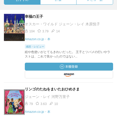
幸福の王子
オスカー・ワイルド ジェーン・レイ 木原悦子
104
3.79
14
Amazon.co.jp・本
感想・レビュー
絵や色使いがとてもきれいだった。 王子とツバメの行いやラ
ストは、これで良かったのではない...
リンゴのたねをまいたおひめさま
ジェーン・レイ 河野万里子
79
3.63
10
Amazon.co.jp・本