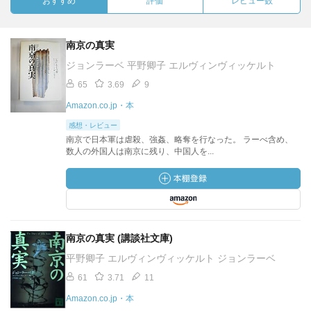
おすすめ
評価
レビュー数
南京の真実
ジョンラーベ 平野卿子 エルヴィンヴィッケルト
65
3.69
9
Amazon.co.jp・本
感想・レビュー
南京で日本軍は虐殺、強姦、略奪を行なった。 ラーべ含め、
数人の外国人は南京に残り、中国人を...
南京の真実 (講談社文庫)
平野卿子 エルヴィンヴィッケルト ジョンラーベ
61
3.71
11
Amazon.co.jp・本