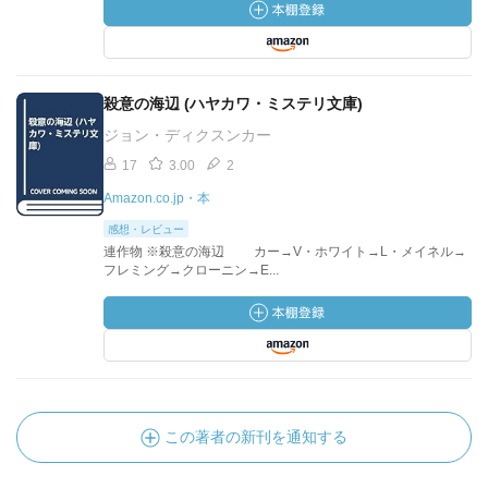
殺意の海辺 (ハヤカワ・ミステリ文庫)
ジョン・ディクスンカー
17
3.00
2
Amazon.co.jp・本
感想・レビュー
連作物 ※殺意の海辺 カー→V・ホワイト→L・メイネル→
フレミング→クローニン→E...
この著者の新刊を通知する