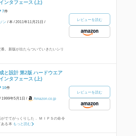
ンタフェース (上)
7
件
レビューを読む
ソン
本
2011年11月21日
定番。新版が出たらついていきたいシリ
成と設計 第2版 ハードウエア
ンタフェース (上)
10
件
レビューを読む
1999年5月1日
Amazon.co.jp
がでてがっくりした． ＭＩＰＳの命令
てある本
もっと読む