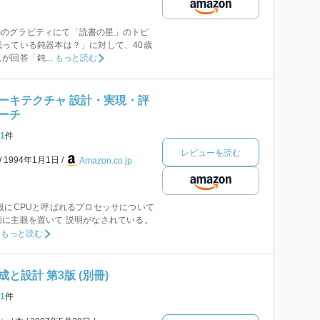
SNSのグラビティにて「読書の星」のトピ
っている鈍器本は？」に対して、40歳
回答「鈍...
もっと読む
ーキテクチャ 設計・実現・評
ーチ
1
件
レビューを読む
1994年1月1日
Amazon.co.jp
般にCPUと呼ばれるプロセッサについて
に主眼を置いて 説明がなされている。
もっと読む
と設計 第3版 (別冊)
1
件