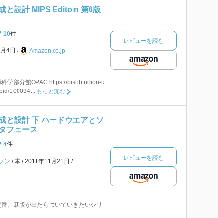
計 MIPS Editoin 第6版
10
件
レビューを読む
1月4日
Amazon.co.jp
OPAC https://brslib.nihon-u.
bid/100034...
もっと読む
成と設計 下 ハードウエアとソ
タフェース
4
件
レビューを読む
ソン
本
2011年11月21日
定番。新版が出たらついていきたいシリ