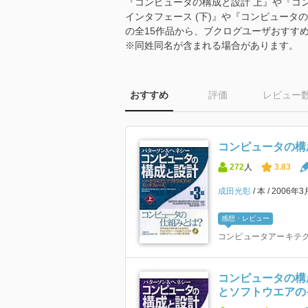
『コンピュータの構成と設計 上』や『コン
インタフェース (下)』や『コンピュータの構成
の全15作品から、ブクログユーザおすす
※同姓同名が含まれる場合があります。
おすすめ
評価
レビュー
コンピュータの構
272
人
3.83
成田光彰
本
2006年3
感想・レビュー
コンピュータアーキテ
コンピュータの構
とソフトウエアのイ