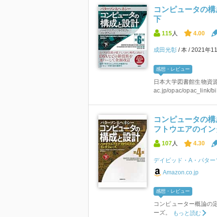
コンピュータの構成と設
下
115
人
4.00
成田光彰
本
2021年1
感想・レビュー
日本大学図書館生物資源科学部分館
ac.jp/opac/opac_link/bi
コンピュータの構
フトウエアのイン
107
人
4.30
デイビッド・A・パター
Amazon.co.jp
感想・レビュー
コンピューター概論の
ーズ。
もっと読む