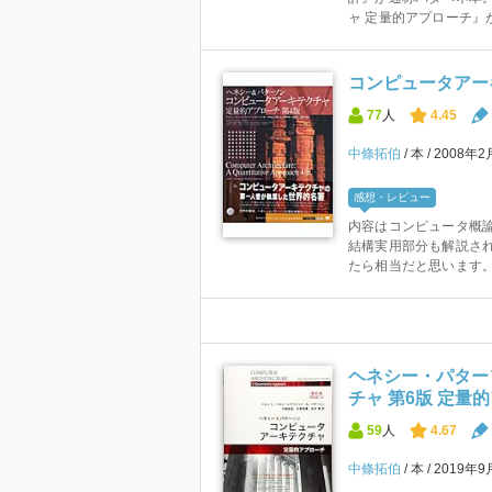
ャ 定量的アプローチ』が
コンピュータアー
77
人
4.45
中條拓伯
本
2008年2
感想・レビュー
内容はコンピュータ概論
結構実用部分も解説さ
たら相当だと思います。 
ヘネシー・パター
チャ 第6版 定量
59
人
4.67
中條拓伯
本
2019年