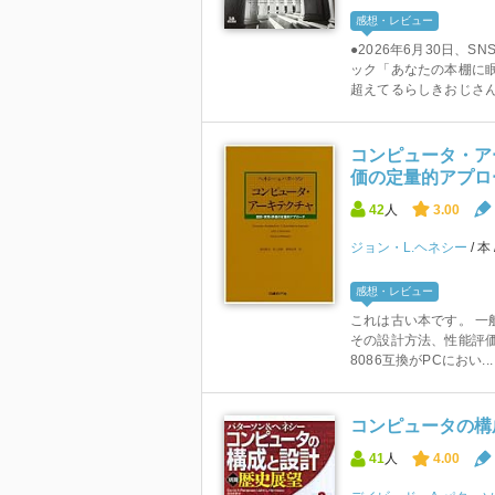
感想・レビュー
●2026年6月30日、
ック「あなたの本棚に眠
超えてるらしきおじさんが
コンピュータ・ア
価の定量的アプロ
42
人
3.00
ジョン・L.ヘネシー
本
感想・レビュー
これは古い本です。 一
その設計方法、性能評価
8086互換がPCにおい...
コンピュータの構成
41
人
4.00