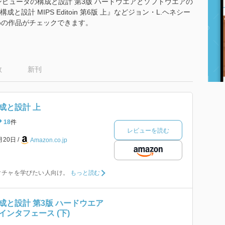
ピュータの構成と設計 第3版 ハードウエアとソフトウエアの
と設計 MIPS Editoin 第6版 上』などジョン・L.ヘネシー
めの作品がチェックできます。
数
新刊
成と設計 上
18
件
レビューを読む
月20日
Amazon.co.jp
クチャを学びたい人向け。
もっと読む
成と設計 第3版 ハードウエア
ンタフェース (下)