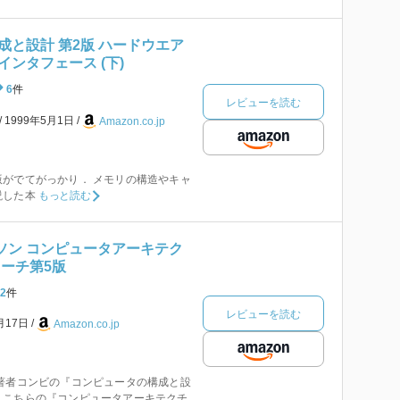
成と設計 第2版 ハードウエア
ンタフェース (下)
6
件
レビューを読む
1999年5月1日
Amazon.co.jp
がでてがっかり． メモリの構造やキャ
説した本
もっと読む
ソン コンピュータアーキテク
ローチ第5版
2
件
レビューを読む
月17日
Amazon.co.jp
著者コンビの『コンピュータの構成と設
。こちらの『コンピュータアーキテクチ