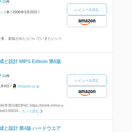
15
件
レビューを読む
ソン
本
2006年3月20日
定番。新版が出たらついていきたいシリ
計 MIPS Editoin 第6版
10
件
レビューを読む
1月4日
Amazon.co.jp
OPAC https://brslib.nihon-u.
bid/100034...
もっと読む
成と設計 第4版 ハードウエア