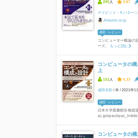
205
人
3.87
デイビッド・A.パター
Amazon.co.jp
感想・レビュー
コンピューター概論の
ーズ。
もっと読む
コンピュータの構成と設
上
152
人
4.33
成田光彰
本
2021年1
感想・レビュー
日本大学図書館生物資源科学部分館
ac.jp/opac/opac_link/bi
コンピュータの構