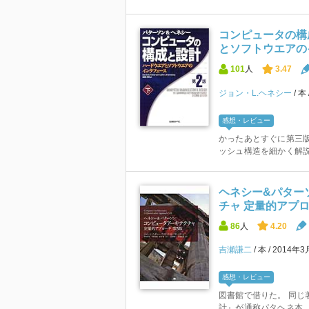
コンピュータの構
とソフトウエアのイ
101
人
3.47
ジョン・L.ヘネシー
本
感想・レビュー
かったあとすぐに第三版
ッシュ構造を細かく解
ヘネシー&パター
チャ 定量的アプ
86
人
4.20
吉瀬謙二
本
2014年3
感想・レビュー
図書館で借りた。 同じ
計』が通称パタヘネ本