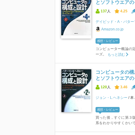
とソフトウエアのイ
137
人
4.25
デイビッド・A・パター
Amazon.co.jp
感想・レビュー
コンピューター概論の
ーズ。
もっと読む
コンピュータの構
とソフトウエアのイ
120
人
3.46
ジョン・L.ヘネシー
本
感想・レビュー
買った後，すぐに第３版
系をわかりやすくかい