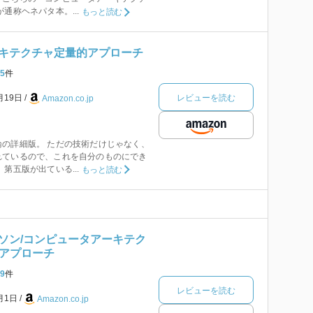
通称ヘネパタ本。...
もっと読む
キテクチャ定量的アプローチ
5
件
レビューを読む
月19日
Amazon.co.jp
の詳細版。 ただの技術だけじゃなく、
れているので、これを自分のものにでき
第五版が出ている...
もっと読む
ソン/コンピュータアーキテク
的アプローチ
9
件
レビューを読む
9月1日
Amazon.co.jp