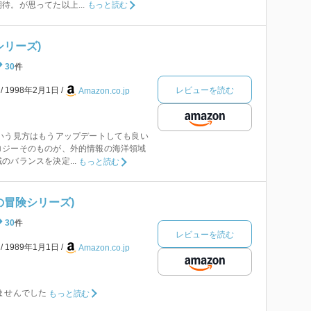
待。が思ってた以上...
もっと読む
シリーズ)
30
件
レビューを読む
本
1998年2月1日
Amazon.co.jp
いう見方はもうアップデートしても良い
ロジーそのものが、外的情報の海洋領域
のバランスを決定...
もっと読む
の冒険シリーズ)
30
件
レビューを読む
本
1989年1月1日
Amazon.co.jp
ませんでした
もっと読む