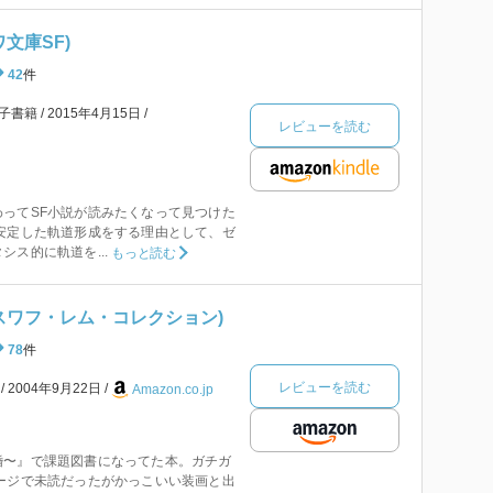
文庫SF)
42
件
子書籍
2015年4月15日
レビューを読む
ってSF小説が読みたくなって見つけた
安定した軌道形成をする理由として、ゼ
ス的に軌道を...
もっと読む
スワフ・レム・コレクション)
78
件
レビューを読む
本
2004年9月22日
Amazon.co.jp
婚〜』で課題図書になってた本。ガチガ
ージで未読だったがかっこいい装画と出