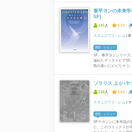
泰平ヨンの未来学
SF)
241
人
3.53
スタニスワフ・レム
感想・レビュー
SF。泰平ヨンシリーズ
溢れたディストピアSF
気の違いにビビりそう。 
ソラリス 上 (ハ
228
人
3.83
スタニスワフ・レム
マ
感想・レビュー
SFマガジンに本作品の
に、このコミックスが