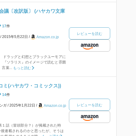
会議〔改訳版〕 (ハヤカワ文庫
17
件
レビューを読む
本
2015年5月22日
Amazon.co.jp
。 ドラッグと幻想とブラックユーモアに
。 『ソラリス』のイメージで読むと雰囲
言葉...
もっと読む
ヤコミ(ハヤカワ・コミックス))
14
件
レビューを読む
ンガ
2025年1月22日
Amazon.co.jp
第１話（冒頭部分？）が掲載された時
今後連載されるのかと思ったが、そうは