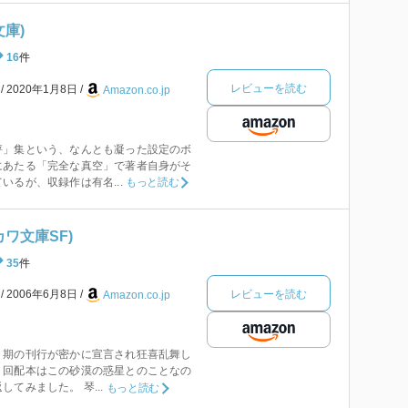
文庫)
16
件
レビューを読む
本
2020年1月8日
Amazon.co.jp
評」集という、なんとも凝った設定のボ
にあたる「完全な真空」で著者自身がそ
いるが、収録作は有名...
もっと読む
カワ文庫SF)
35
件
レビューを読む
本
2006年6月8日
Amazon.co.jp
２期の刊行が密かに宣言され狂喜乱舞し
１回配本はこの砂漠の惑星とのことなの
てみました。 琴...
もっと読む