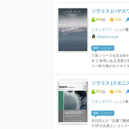
ソラリス (ハヤカワ
679
人
3.61
スタニスワフ・レム
電
Amazon.co.jp
感想・レビュー
三体シリーズを読み終わ
本 三体系にある惑星が
リー状の海がホメオスタシ
ソラリス (スタニ
571
人
3.95
スタニスワフ・レム
感想・レビュー
先日読んだ『読書で離
チSFの古典というイメ