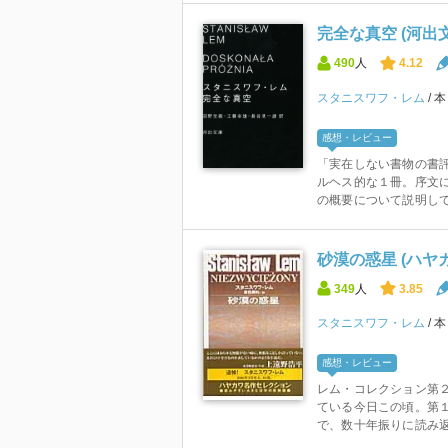
完全な真空 (河出
490
人
4.12
スタニスワフ・レム
感想・レビュー
「実在しない書物の書
ルヘス的な１冊。序文
の概要について説明して
砂漠の惑星 (ハヤ
349
人
3.85
スタニスワフ・レム
感想・レビュー
レム・コレクション第
ている今日この頃。第
で、数十年振りに読み返し