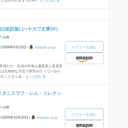
な気持ちのままその時...
もっと読む
(改訳版) (ハヤカワ文庫SF)
16
件
レビューを読む
本
2009年9月10日
Amazon.co.jp
に常識だが、近頃の学者は書斎派と逍遥派
派は伝統的な方法で研究を行っているの
ことなくあ...
もっと読む
(スタニスワフ・レム・コレクシ
12
件
レビューを読む
本
2005年10月24日
Amazon.co.jp