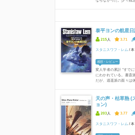
ならなかった。少々残念
泰平ヨンの航星日記
215
人
3.71
スタニスワフ・レム
感想・レビュー
変人学者の累計 “すで
にわかれている。書斎
だが、逍遥派の面々は休む
天の声・枯草熱 
ョン)
203
人
3.77
スタニスワフ・レム