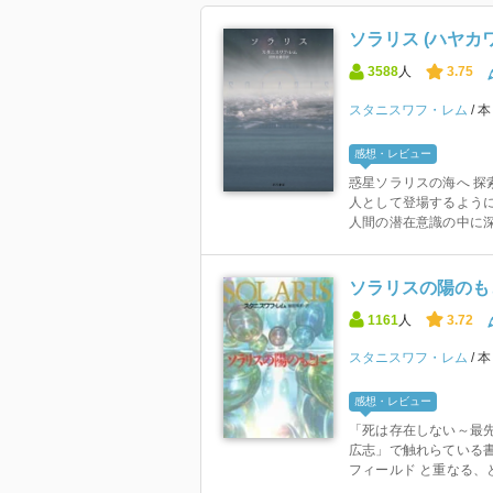
ソラリス (ハヤカワ
3588
人
3.75
スタニスワフ・レム
感想・レビュー
惑星ソラリスの海へ 探
人として登場するように
人間の潜在意識の中に深く
ソラリスの陽のもと
1161
人
3.72
スタニスワフ・レム
感想・レビュー
「死は存在しない～最
広志」で触れらている書
フィールド と重なる、と