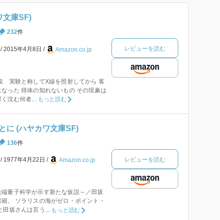
文庫SF)
232
件
レビューを読む
本
2015年4月8日
Amazon.co.jp
索 実験と称してX線を照射してから 客
なった 得体の知れないもの その現象は
沈む何者...
もっと読む
に (ハヤカワ文庫SF)
136
件
レビューを読む
本
1977年4月22日
Amazon.co.jp
先端量子科学が示す新たな仮説～／田坂
籍。 ソラリスの海がゼロ・ポイント・
田坂さんは言う...
もっと読む