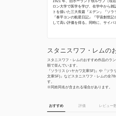
1921 年、旧ポーランド領ルヴフ（
ロン大学で医学を学び、在学中から雑
トを描いた三大長篇『エデン』『ソラ
『泰平ヨンの航星日記』『宇宙創世記ロ
して高い評価を得る。同時に、サイバ
の未来を論じた『技術大全』、自然科
た理論的大著を発表し、70 年代以降
ナルな作品や文学評論のほか、『泰平
た最晩年も、独自の視点から科学・文
スタニスワフ・レムの
たに外に出ることなく人類と宇宙の未
06 年死去。
スタニスワフ・レムのおすすめ作品のラン
順で並んでいます。
「2023年 『火星からの来訪者』 で
『ソラリス (ハヤカワ文庫SF)』や『ソラ
文庫SF)』などスタニスワフ・レムの全
す。
※同姓同名が含まれる場合があります。
おすすめ
評価
レビュー