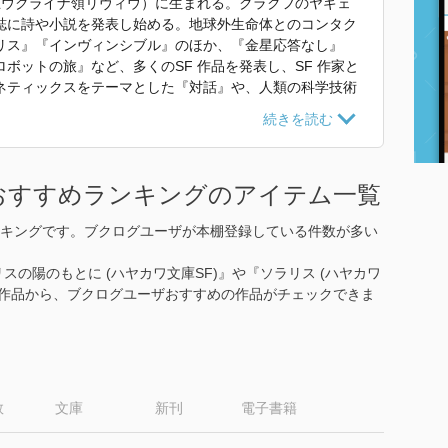
現在ウクライナ領リヴィウ）に生まれる。クラクフのヤギェ
誌に詩や小説を発表し始める。地球外生命体とのコンタク
リス』『インヴィンシブル』のほか、『金星応答なし』
ボットの旅』など、多くのSF 作品を発表し、SF 作家と
ネティックスをテーマとした『対話』や、人類の科学技術
学の理論を適用した経験論的文学論『偶然の哲学』といっ
は『完全な真空』『虚数』『挑発』といったメタフィクショ
ヨンの未来学会議』『大失敗』などを発表。小説から離れ
明を分析する批評で健筆をふるい、中欧の小都市からめっ
おすすめランキングのアイテム一覧
来を考察し続ける「クラクフの賢人」として知られた。20
キングです。ブクログユーザが本棚登録している件数が多い
使われていた紹介文から引用しています。」
リスの陽のもとに (ハヤカワ文庫SF)』や『ソラリス (ハヤカワ
78作品から、ブクログユーザおすすめの作品がチェックできま
数
文庫
新刊
電子書籍