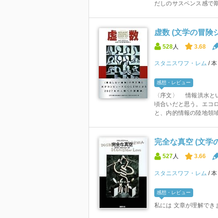
だしのサスペンス感で期
虚数 (文学の冒険
528
人
3.68
スタニスワフ・レム
感想・レビュー
〈序文〉 情報洪水と
頃合いだと思う。エコ
と、内的情報の陸地領域
完全な真空 (文学
527
人
3.66
スタニスワフ・レム
感想・レビュー
私には 文章が理解でき