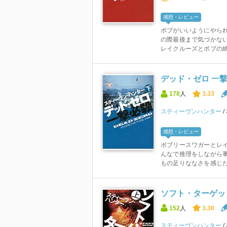
感想・レビュー
ボブがいいようにやら
の際最後まで気づかな
レイクルーズとボブの絡
デッド・ゼロ 一撃
178
人
3.33
スティーヴンハンター
感想・レビュー
ボブリースワガーとレ
んなで推理をしながら
もの足りななさを感じた
ソフト・ターゲット
152
人
3.30
スティーヴンハンター