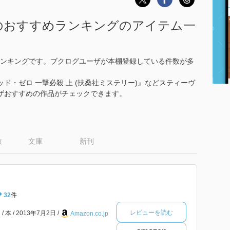
のおすすめランキングのアイテム一
ンキングです。ブクログユーザが本棚登録している件数が多
ド・ゼロ 一撃必殺 上 (扶桑社ミステリー)』などスティーヴ
ザおすすめの作品がチェックできます。
数
文庫
新刊
32
件
レビューを読む
ー
本
2013年7月2日
Amazon.co.jp