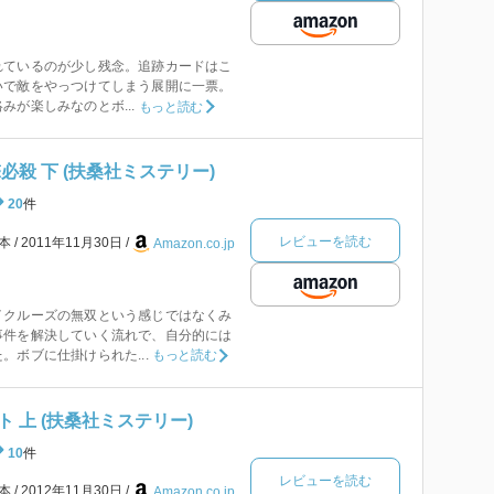
れているのが少し残念。追跡カードはこ
いで敵をやっつけてしまう展開に一票。
みが楽しみなのとボ...
もっと読む
必殺 下 (扶桑社ミステリー)
20
件
レビューを読む
本
2011年11月30日
Amazon.co.jp
イクルーズの無双という感じではなくみ
事件を解決していく流れで、自分的には
。ボブに仕掛けられた...
もっと読む
 上 (扶桑社ミステリー)
10
件
レビューを読む
本
2012年11月30日
Amazon.co.jp