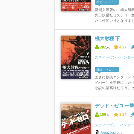
感想・レビュー
新潮文庫版の「極大射
先日扶桑社ミステリー
たに仲間いりとなりました
極大射程 下
282
人
4.27
スティーヴン・ハンタ
感想・レビュー
まさに娯楽エンターテイ
イパー）を主役にした
小説の最高峰だろう。 ボ
デッド・ゼロ 一撃
186
人
3.24
スティーヴン・ハンタ
Amazon.co.jp