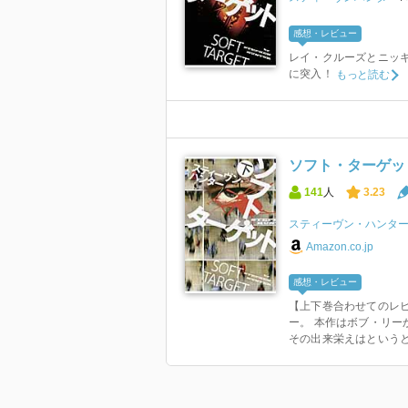
感想・レビュー
レイ・クルーズとニッ
に突入！
もっと読む
ソフト・ターゲット
141
人
3.23
スティーヴン・ハンタ
Amazon.co.jp
感想・レビュー
【上下巻合わせてのレビ
ー。 本作はボブ・リー
その出来栄えはというと・