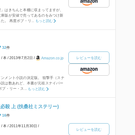
程」はきちんと本棚に収まってますが、
文庫版が安値で売ってあるのをみつけ新
。 再度ボブ・リ...
もっと読む
32
件
レビューを読む
ー
本
2013年7月2日
Amazon.co.jp
ンメント小説の決定版。 狙撃手（スナ
小説は数あれど、本書が元祖スナイパー
ブ・リー・ス...
もっと読む
必殺 上 (扶桑社ミステリー)
16
件
ー
本
2011年11月30日
レビューを読む