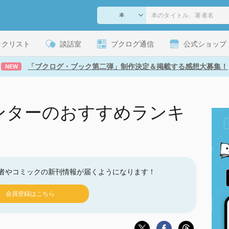
ックリスト
談話室
ブクログ通信
公式ショップ
「ブクログ・ブック第二弾」制作決定＆掲載する感想大募集！
NEW
ンターのおすすめランキ
者やコミックの新刊情報が届くようになります！
会員登録はこちら