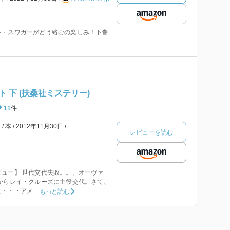
キ・スワガーがどう絡むの楽しみ！下巻
 下 (扶桑社ミステリー)
11
件
ー
本
2012年11月30日
レビューを読む
ュー】 世代交代失敗。。。オーヴァ
からレイ・クルーズに主役交代。さて、
・・アメ...
もっと読む