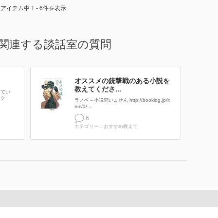
6アイテム中 1 - 6件を表示
関連する談話室の質問
オススメの銃撃戦のある小説を
教えてくださ...
してい
ィク
ラノベ～小説問いません http://booklog.jp/it
em/1/...
6
カテゴリー：おすすめ教えて