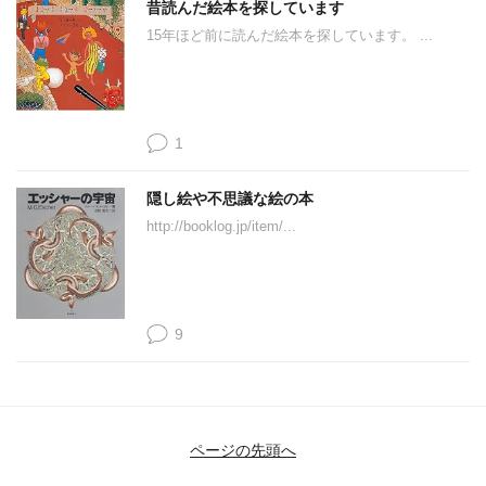
昔読んだ絵本を探しています
15年ほど前に読んだ絵本を探しています。 ...
1
隠し絵や不思議な絵の本
http://booklog.jp/item/...
9
ページの先頭へ