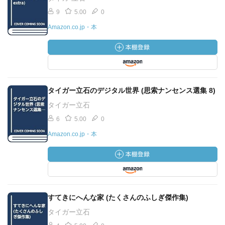
9
5.00
0
Amazon.co.jp・本
タイガー立石のデジタル世界 (思索ナンセンス選集 8)
タイガー立石
6
5.00
0
Amazon.co.jp・本
すてきにへんな家 (たくさんのふしぎ傑作集)
タイガー立石