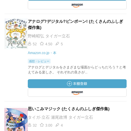
アナログ?デジタル?ピンポーン! (たくさんのふしぎ
傑作集)
野崎昭弘 タイガー立石
52
4.50
5
Amazon.co.jp・本
感想・レビュー
アナログとデジタルをさまざまな場面からどっちだろう？と考
えてみる楽しさ。 それぞれの良さが...
思いこみマジック (たくさんのふしぎ傑作集)
タイガ-立石 瀬尾政博 タイガー立石
32
3.00
4