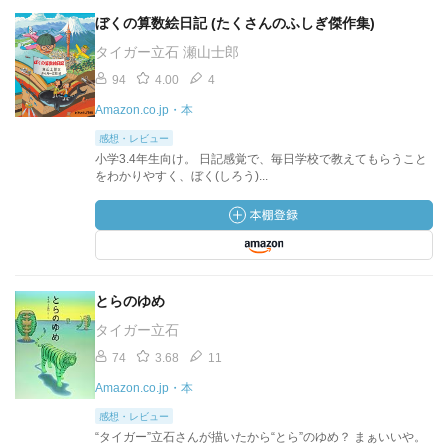
ぼくの算数絵日記 (たくさんのふしぎ傑作集)
タイガー立石 瀬山士郎
94
4.00
4
Amazon.co.jp・本
感想・レビュー
小学3.4年生向け。 日記感覚で、毎日学校で教えてもらうこと
をわかりやすく、ぼく(しろう)...
とらのゆめ
タイガー立石
74
3.68
11
Amazon.co.jp・本
感想・レビュー
“タイガー”立石さんが描いたから“とら”のゆめ？ まぁいいや。