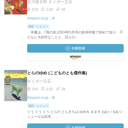
谷川俊太郎 タイガー立石
579
3.92
55
Amazon.co.jp・本
感想・レビュー
本書は、｢母の友｣2024年5月号の絵本特集で初めて知り、子
どもに大好評なことと、詩人の...
とらのゆめ (こどものとも傑作集)
タイガー立石
250
3.62
38
Amazon.co.jp・本
感想・レビュー
ぐう ぐう ぐう とらの とらきちは ゆめを みます ねむい ねむい
シュールな絵本。 ...