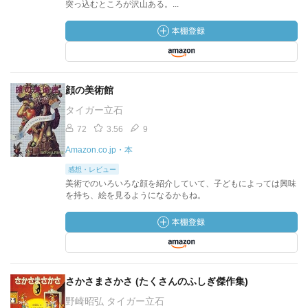
突っ込むところが沢山ある。...
顔の美術館
タイガー立石
72
3.56
9
Amazon.co.jp・本
感想・レビュー
美術でのいろいろな顔を紹介していて、子どもによっては興味
を持ち、絵を見るようになるかもね。
さかさまさかさ (たくさんのふしぎ傑作集)
野崎昭弘 タイガー立石