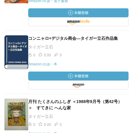
Amazon.co.jp・電子書籍
コンニャロ+デジタル商会―タイガー立石作品集
タイガー立石
0
0.00
0
Amazon.co.jp・本
月刊 たくさんのふしぎ ＜1988年9月号（第42号）
＞ すてきに へんな家
タイガー立石
0
0.00
0