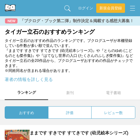
ログイン
新規会員登録
「ブクログ・ブック第二弾」制作決定＆掲載する感想大募集！
NEW
タイガー立石のおすすめランキング
タイガー立石のおすすめ作品のランキングです。ブクログユーザが本棚登録
している件数が多い順で並んでいます。
『ままです すきです すてきです (幼児絵本シリーズ)』や『とらのゆめ (こど
ものとも傑作集)』や『はてなし世界の入口 (たくさんのふしぎ傑作集)』など
タイガー立石の全20作品から、ブクログユーザおすすめの作品がチェックで
きます。
※同姓同名が含まれる場合があります。
著者の情報を詳しく見る
ランキング
新刊
電子書籍
おすすめ
評価
レビュー数
ままです すきです すてきです (幼児絵本シリーズ)