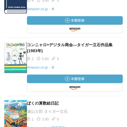
4
5.00
0
Amazon.co.jp・本
コンニャロ+デジタル商会―タイガー立石作品集
(1983年)
2
5.00
0
Amazon.co.jp・本
ぼくの算数絵日記
瀬山士郎 タイガー立石
1
2.00
0