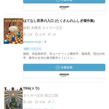
はてなし世界の入口 (たくさんのふしぎ傑作集)
森毅 木幡寛 タイガー立石
135
3.76
14
Amazon.co.jp・本
感想・レビュー
無限、非線形科学、非ユークリッド幾何学、複雑系、現代の科
学、数学が古代の東洋数学とくにイン...
TRA(トラ)
タイガー立石 祖父江慎
105
4.00
7