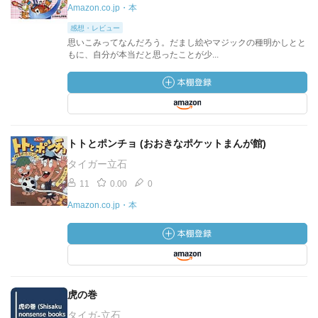
Amazon.co.jp・本
感想・レビュー
思いこみってなんだろう。だまし絵やマジックの種明かしとと
もに、自分が本当だと思ったことが少...
トトとポンチョ (おおきなポケットまんが館)
タイガー立石
11
0.00
0
Amazon.co.jp・本
虎の巻
タイガ-立石