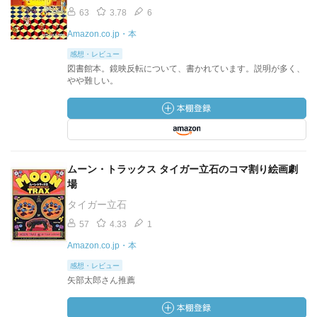
63
3.78
6
Amazon.co.jp・本
感想・レビュー
図書館本。鏡映反転について、書かれています。説明が多く、
やや難しい。
ムーン・トラックス タイガー立石のコマ割り絵画劇
場
タイガー立石
57
4.33
1
Amazon.co.jp・本
感想・レビュー
矢部太郎さん推薦