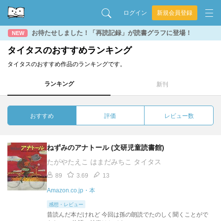
ログイン
新規会員登録
お待たせしました！「再読記録」が読書グラフに登場！
NEW
タイタスのおすすめランキング
タイタスのおすすめ作品のランキングです。
ランキング
新刊
おすすめ
評価
レビュー数
ねずみのアナトール (文研児童読書館)
たがやたえこ はまだみちこ タイタス
89
3.69
13
Amazon.co.jp・本
感想・レビュー
昔読んだ本だけれど 今回は孫の朗読でたのしく聞くことがで