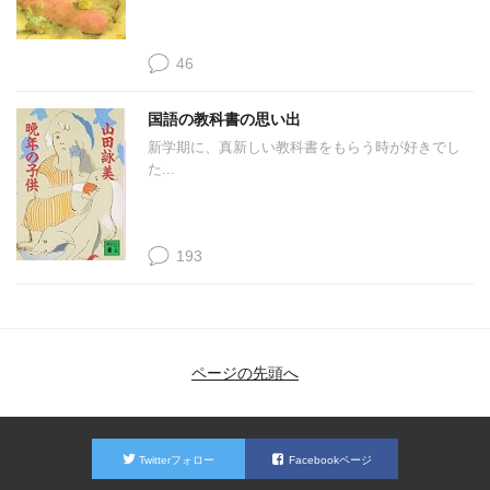
46
国語の教科書の思い出
新学期に、真新しい教科書をもらう時が好きでし
た...
193
ページの先頭へ
Twitterフォロー
Facebookページ